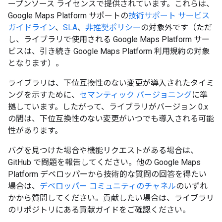
ープンソース ライセンスで提供されています。これらは、
Google Maps Platform サポートの
技術サポート サービス
ガイドライン
、
SLA
、
非推奨ポリシー
の対象外です（ただ
し、ライブラリで使用される Google Maps Platform サー
ビスは、引き続き Google Maps Platform 利用規約の対象
となります）。
ライブラリは、下位互換性のない変更が導入されたタイミ
ングを示すために、
セマンティック バージョニング
に準
拠しています。したがって、ライブラリがバージョン 0.x
の間は、下位互換性のない変更がいつでも導入される可能
性があります。
バグを見つけた場合や機能リクエストがある場合は、
GitHub で問題を報告してください。他の Google Maps
Platform デベロッパーから技術的な質問の回答を得たい
場合は、
デベロッパー コミュニティのチャネル
のいずれ
かから質問してください。貢献したい場合は、ライブラリ
のリポジトリにある貢献ガイドをご確認ください。