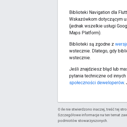
Biblioteki Navigation dla Flu
Wskazówkom dotyczącym usł
(jednak wszelkie usługi Goo
Maps Platform).
Biblioteki są zgodne z
wers
wstecznie. Dlatego, gdy bi
wstecznie.
Jeśli znajdziesz błąd lub ma
pytania techniczne od innyc
społeczności deweloperów
.
O ile nie stwierdzono inaczej, treść tej str
Szczegółowe informacje na ten temat zaw
podmiotów stowarzyszonych.