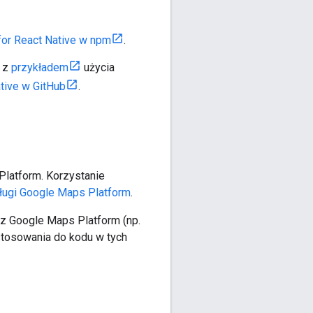
for React Native w npm
.
ę z
przykładem
użycia
tive w GitHub
.
 Platform. Korzystanie
ługi Google Maps Platform
.
 z Google Maps Platform (np.
astosowania do kodu w tych