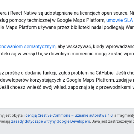
ttera i React Native są udostępniane na licencjach open source. 
ug pomocy technicznej w Google Maps Platform
,
umowie SLA
gle Maps Platform używane przez biblioteki nadal podlegają Wa
jonowaniem semantycznym
, aby wskazywać, kiedy wprowadzan
blioteki są w wersji 0.x, w dowolnym momencie mogą zostać wp
sz prośbę o dodanie funkcji, zgłoś problem na GitHubie. Jeśli 
h deweloperów korzystających z Google Maps Platform, zadaj je
 Jeśli chcesz wnieść swój wkład, zapoznaj się z przewodnikami w
ony jest objęta
licencją Creative Commons – uznanie autorstwa 4.0
, a fragmen
ierają
zasady dotyczące witryny Google Developers
. Java jest zastrzeżonym 