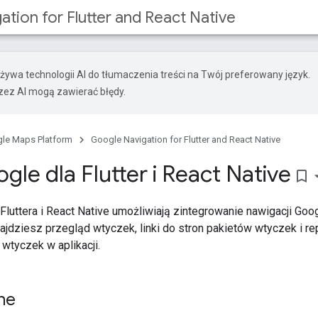
tion for Flutter and React Native
żywa technologii AI do tłumaczenia treści na Twój preferowany język.
ez AI mogą zawierać błędy.
le Maps Platform
Google Navigation for Flutter and React Native
le dla Flutter i React Native
bookmark_border
Fluttera i React Native umożliwiają zintegrowanie nawigacji Goog
znajdziesz przegląd wtyczek, linki do stron pakietów wtyczek i 
wtyczek w aplikacji.
ne