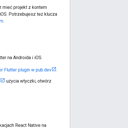
z mieć projekt z kontem
iOS. Potrzebujesz też klucza
rm
.
ter na Androida i iOS.
r Flutter plugin w pub.dev
.
użycia wtyczki, otwórz
kacjach React Native na