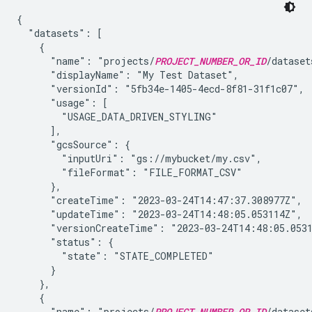
{

  "datasets": [

    {

      "name": "projects/
PROJECT_NUMBER_OR_ID
/dataset
      "displayName": "My Test Dataset",

      "versionId": "5fb34e-1405-4ecd-8f81-31f1c07",

      "usage": [

        "USAGE_DATA_DRIVEN_STYLING"

      ],

      "gcsSource": {

        "inputUri": "gs://mybucket/my.csv",

        "fileFormat": "FILE_FORMAT_CSV"

      },

      "createTime": "2023-03-24T14:47:37.308977Z",

      "updateTime": "2023-03-24T14:48:05.053114Z",

      "versionCreateTime": "2023-03-24T14:48:05.0531
      "status": {

        "state": "STATE_COMPLETED"

      }

    },

    {

      "name": "projects/
PROJECT_NUMBER_OR_ID
/dataset