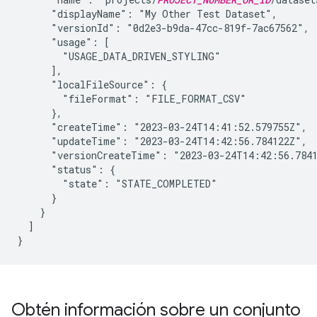
      "displayName": "My Other Test Dataset",

      "versionId": "0d2e3-b9da-47cc-819f-7ac67562",

      "usage": [

        "USAGE_DATA_DRIVEN_STYLING"

      ],

      "localFileSource": {

        "fileFormat": "FILE_FORMAT_CSV"

      },

      "createTime": "2023-03-24T14:41:52.579755Z",

      "updateTime": "2023-03-24T14:42:56.784122Z",

      "versionCreateTime": "2023-03-24T14:42:56.7841
      "status": {

        "state": "STATE_COMPLETED"

      }

    }

  ]

Obtén información sobre un conjunto