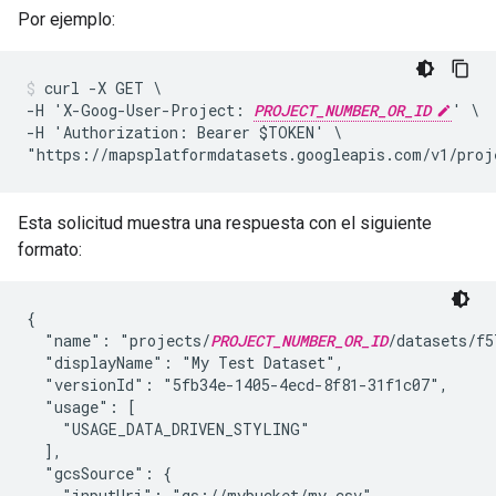
Por ejemplo:
curl -X GET \

-H 'X-Goog-User-Project: 
PROJECT_NUMBER_OR_ID
' \

-H 'Authorization: Bearer $TOKEN' \

"https://mapsplatformdatasets.googleapis.com/v1/proj
Esta solicitud muestra una respuesta con el siguiente
formato:
{

  "name": "projects/
PROJECT_NUMBER_OR_ID
/datasets/f5
  "displayName": "My Test Dataset",

  "versionId": "5fb34e-1405-4ecd-8f81-31f1c07",

  "usage": [

    "USAGE_DATA_DRIVEN_STYLING"

  ],

  "gcsSource": {

    "inputUri": "gs://mybucket/my.csv",
