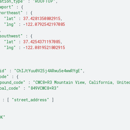
ation_type"
:
"ROOFTOP"
,
wport"
:
{
northeast"
:
{
"lat"
:
37.4281350802915
,
"lng"
:
-
122.0792542197085
,
southwest"
:
{
"lat"
:
37.4254371197085
,
"lng"
:
-
122.0819521802915
id"
:
"ChIJtYuu0V25j4ARwu5e4wwRYgE"
,
ode"
:
{
pound_code"
:
"CWC8+R3 Mountain View, California, Unite
bal_code"
:
"849VCWC8+R3"
:
[
"street_address"
]
OK"