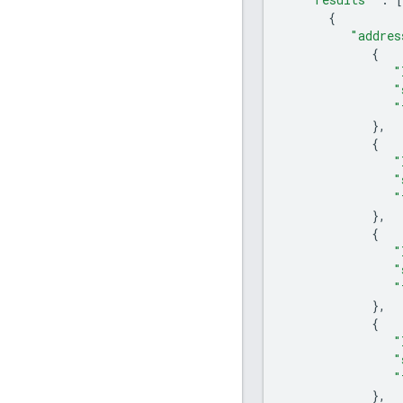
{
"addres
{
"
"
"
},
{
"
"
"
},
{
"
"
"
},
{
"
"
"
},