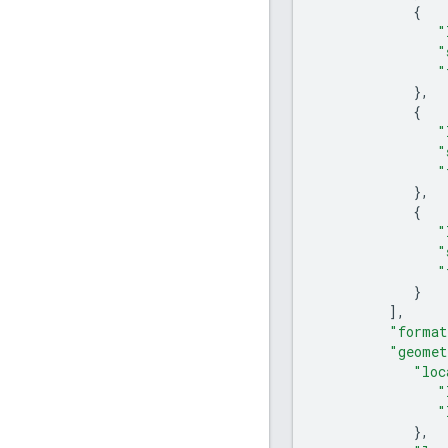
{
"
"
"
},
{
"
"
"
},
{
"
"
"
}
],
"format
"geomet
"loc
"
"
},