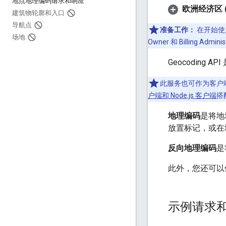
地点地理编码请求和响应
欧洲经济区 (
建筑物轮廓和入口
导航点
准备工作：
在开始使用
场地
Owner 和 Billin
Geocodin
此服务也可作为客户
户端和 Node.js 客户端
搭
地理编码
是将地
放置标记，或在
反向地理编码
是
此外，您还可以使用 
示例请求