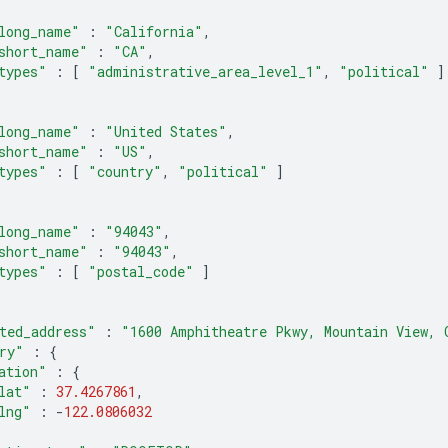
long_name"
:
"California"
,
short_name"
:
"CA"
,
types"
:
[
"administrative_area_level_1"
,
"political"
]
long_name"
:
"United States"
,
short_name"
:
"US"
,
types"
:
[
"country"
,
"political"
]
long_name"
:
"94043"
,
short_name"
:
"94043"
,
types"
:
[
"postal_code"
]
ted_address"
:
"1600 Amphitheatre Pkwy, Mountain View, 
ry"
:
{
ation"
:
{
lat"
:
37.4267861
,
lng"
:
-
122.0806032