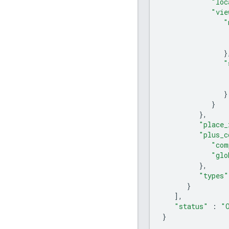
"loc
"vie
"
}
"
}
}
},
"place_
"plus_c
"com
"glo
},
"types"
}
],
"status"
:
"
}