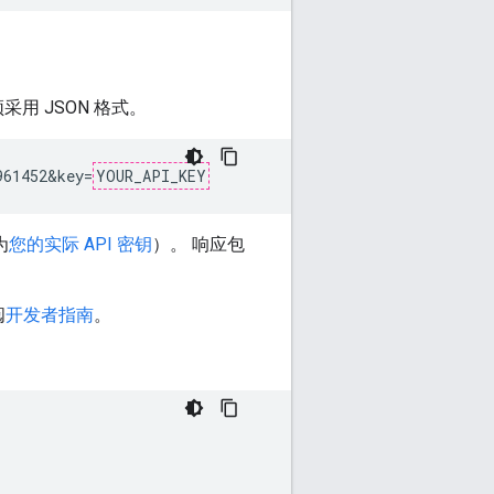
 JSON 格式。
961452&key=
YOUR_API_KEY
为
您的实际 API 密钥
）。 响应包
阅
开发者指南
。