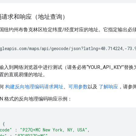
码请求和响应（地址查询）
国纽约州布鲁克林区给定纬度/经度对应的地址。它指定输出必须采用
gleapis.com/maps/api/geocode/json?latlng=40.714224,-73.
入到网络浏览器中进行测试（请务必将“YOUR_API_KEY”替换
置的直观易懂的地址。
何
构建反向地理编码请求网址
、
可用参数
以及
了解响应
，请参
ON 格式的反向地理编码响应示例：
{
code"
:
"P27Q+MC New York, NY, USA"
,
de"
:
"87G8P27Q+MC"