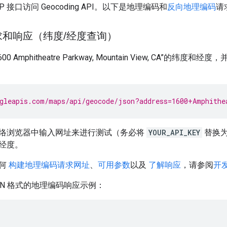
P 接口访问 Geocoding API。以下是地理编码和
反向地理编码
请
求和响应（纬度
/
经度查询）
 Amphitheatre Parkway, Mountain View, CA”的纬度
gleapis.com/maps/api/geocode/json?address=1600+Amphithe
络浏览器中输入网址来进行测试（务必将
YOUR_API_KEY
替换
经度。
何
构建地理编码请求网址
、
可用参数
以及
了解响应
，请参阅
开
ON 格式的地理编码响应示例：