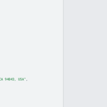
CA 94043, USA"
,