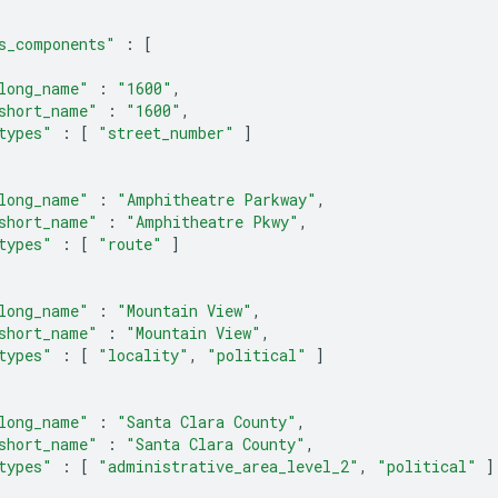
s_components"
:
[
long_name"
:
"1600"
,
short_name"
:
"1600"
,
types"
:
[
"street_number"
]
long_name"
:
"Amphitheatre Parkway"
,
short_name"
:
"Amphitheatre Pkwy"
,
types"
:
[
"route"
]
long_name"
:
"Mountain View"
,
short_name"
:
"Mountain View"
,
types"
:
[
"locality"
,
"political"
]
long_name"
:
"Santa Clara County"
,
short_name"
:
"Santa Clara County"
,
types"
:
[
"administrative_area_level_2"
,
"political"
]