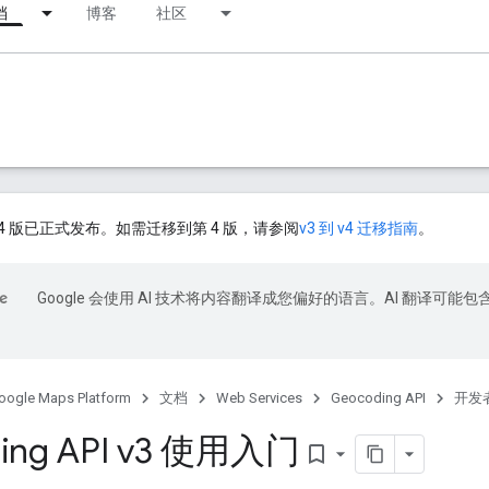
档
博客
社区
PI 第 4 版已正式发布。如需迁移到第 4 版，请参阅
v3 到 v4 迁移指南
。
Google 会使用 AI 技术将内容翻译成您偏好的语言。AI 翻译可能包
oogle Maps Platform
文档
Web Services
Geocoding API
开发者
ing API v3 使用入门
bookmark_border