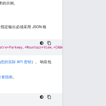
求的示例。
和经度，并指定输出必须采用 JSON 格
atre+Parkway,+Mountain+View,+CA&key=
YOUR_API_KEY
为
您的实际 API 密钥
）。 响应包
发者指南
。