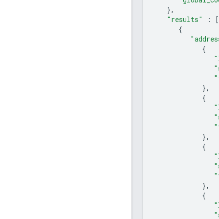
},
"results"
:
[
{
"addres
{
"
"
"
},
{
"
"
"
},
{
"
"
"
},
{
"
"