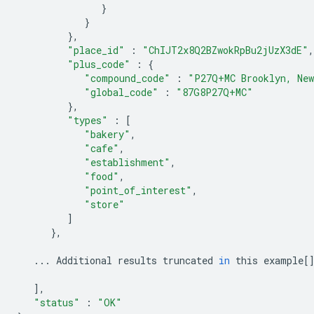
}
}
},
"place_id"
:
"ChIJT2x8Q2BZwokRpBu2jUzX3dE"
,
"plus_code"
:
{
"compound_code"
:
"P27Q+MC Brooklyn, New
"global_code"
:
"87G8P27Q+MC"
},
"types"
:
[
"bakery"
,
"cafe"
,
"establishment"
,
"food"
,
"point_of_interest"
,
"store"
]
},
...
Additional
results
truncated
in
this
example
[
],
"status"
:
"OK"