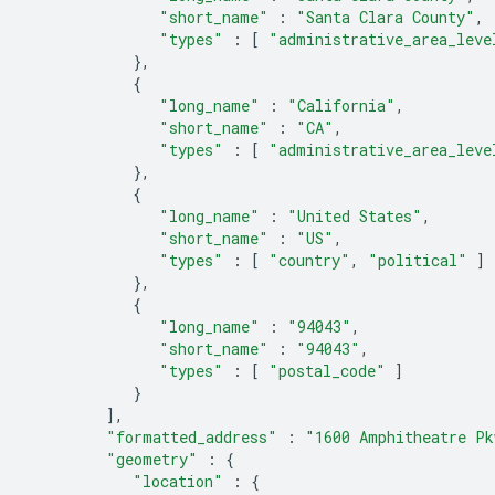
"short_name"
:
"Santa Clara County"
,
"types"
:
[
"administrative_area_leve
},
{
"long_name"
:
"California"
,
"short_name"
:
"CA"
,
"types"
:
[
"administrative_area_leve
},
{
"long_name"
:
"United States"
,
"short_name"
:
"US"
,
"types"
:
[
"country"
,
"political"
]
},
{
"long_name"
:
"94043"
,
"short_name"
:
"94043"
,
"types"
:
[
"postal_code"
]
}
],
"formatted_address"
:
"1600 Amphitheatre Pk
"geometry"
:
{
"location"
:
{