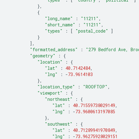
},
{
"long_name"
:
"11211"
,
"short_name"
:
"11211"
,
"types"
:
[
"postal_code"
]
}
],
"formatted_address"
:
"279 Bedford Ave, Bro
"geometry"
:
{
"location"
:
{
"lat"
:
40.7142484
,
"lng"
:
-
73.9614103
},
"location_type"
:
"ROOFTOP"
,
"viewport"
:
{
"northeast"
:
{
"lat"
:
40.71559738029149
,
"lng"
:
-
73.9600613197085
},
"southwest"
:
{
"lat"
:
40.71289941970849
,
"lng"
:
-
73.96275928029151