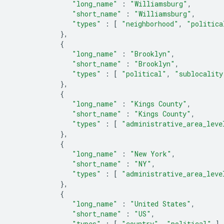
"long_name"
:
"Williamsburg"
,
"short_name"
:
"Williamsburg"
,
"types"
:
[
"neighborhood"
,
"politica
},
{
"long_name"
:
"Brooklyn"
,
"short_name"
:
"Brooklyn"
,
"types"
:
[
"political"
,
"sublocality
},
{
"long_name"
:
"Kings County"
,
"short_name"
:
"Kings County"
,
"types"
:
[
"administrative_area_leve
},
{
"long_name"
:
"New York"
,
"short_name"
:
"NY"
,
"types"
:
[
"administrative_area_leve
},
{
"long_name"
:
"United States"
,
"short_name"
:
"US"
,
"types"
:
[
"country"
,
"political"
]