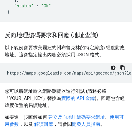
"status"
:
"OK"
}
反向地理編碼要求和回應 (地址查詢)
以下範例會要求美國紐約州布魯克林的特定緯度/經度對應
地址。這會指定輸出內容必須採用 JSON 格式。
https://maps.googleapis.com/maps/api/geocode/json?la
您可以將網址輸入網路瀏覽器進行測試 (請務必將
「YOUR_API_KEY」替換為
實際的 API 金鑰
)。回應包含經
緯度位置的易讀地址。
如要進一步瞭解如何
建立反向地理編碼要求網址
、
使用可
用參數
，以及
解讀回應
，請參閱
開發人員指南
。