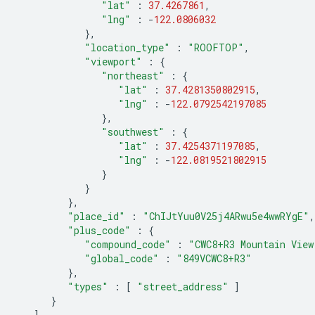
"lat"
:
37.4267861
,
"lng"
:
-
122.0806032
},
"location_type"
:
"ROOFTOP"
,
"viewport"
:
{
"northeast"
:
{
"lat"
:
37.4281350802915
,
"lng"
:
-
122.0792542197085
},
"southwest"
:
{
"lat"
:
37.4254371197085
,
"lng"
:
-
122.0819521802915
}
}
},
"place_id"
:
"ChIJtYuu0V25j4ARwu5e4wwRYgE"
,
"plus_code"
:
{
"compound_code"
:
"CWC8+R3 Mountain View
"global_code"
:
"849VCWC8+R3"
},
"types"
:
[
"street_address"
]
}
],