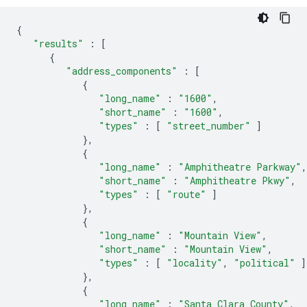
{
"results"
:
[
{
"address_components"
:
[
{
"long_name"
:
"1600"
,
"short_name"
:
"1600"
,
"types"
:
[
"street_number"
]
},
{
"long_name"
:
"Amphitheatre Parkway"
,
"short_name"
:
"Amphitheatre Pkwy"
,
"types"
:
[
"route"
]
},
{
"long_name"
:
"Mountain View"
,
"short_name"
:
"Mountain View"
,
"types"
:
[
"locality"
,
"political"
]
},
{
"long_name"
:
"Santa Clara County"
,