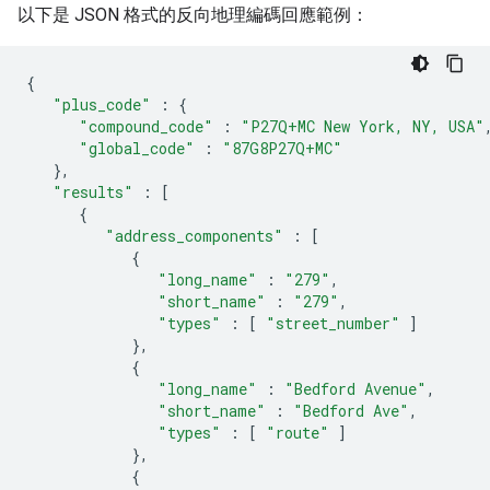
以下是 JSON 格式的反向地理編碼回應範例：
{
"plus_code"
:
{
"compound_code"
:
"P27Q+MC New York, NY, USA"
"global_code"
:
"87G8P27Q+MC"
},
"results"
:
[
{
"address_components"
:
[
{
"long_name"
:
"279"
,
"short_name"
:
"279"
,
"types"
:
[
"street_number"
]
},
{
"long_name"
:
"Bedford Avenue"
,
"short_name"
:
"Bedford Ave"
,
"types"
:
[
"route"
]
},
{