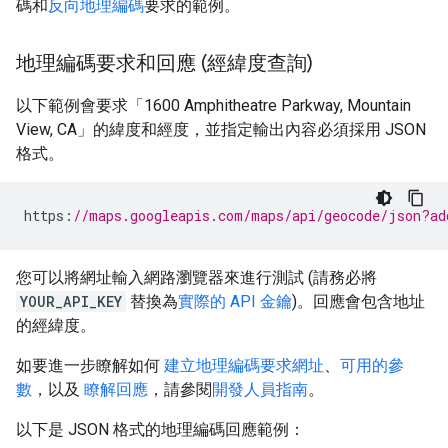
碼和
反向地理編碼
要求的範例。
地理編碼要求和回應 (經緯度查詢)
以下範例會要求「1600 Amphitheatre Parkway, Mountain
View, CA」的緯度和經度，並指定輸出內容必須採用 JSON
格式。
https
:
//maps.googleapis.com/maps/api/geocode/json?ad
您可以將網址輸入網路瀏覽器來進行測試 (請務必將
YOUR_API_KEY
替換為
實際的 API 金鑰
)。回應會包含地址
的經緯度。
如要進一步瞭解如何
建立地理編碼要求網址
、
可用的參
數
，以及
瞭解回應
，請參閱
開發人員指南
。
以下是 JSON 格式的地理編碼回應範例：