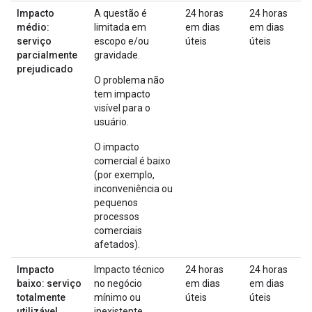
Impacto
A questão é
24 horas
24 horas
médio:
limitada em
em dias
em dias
serviço
escopo e/ou
úteis
úteis
parcialmente
gravidade.
prejudicado
O problema não
tem impacto
visível para o
usuário.
O impacto
comercial é baixo
(por exemplo,
inconveniência ou
pequenos
processos
comerciais
afetados).
Impacto
Impacto técnico
24 horas
24 horas
baixo: serviço
no negócio
em dias
em dias
totalmente
mínimo ou
úteis
úteis
utilizável
inexistente.