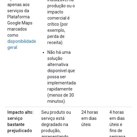
apenas aos
produção ou o
serviços da
impacto
Plataforma
comercial é
Google Maps
crítico (por
marcados
exemplo,
como
perda de
disponibilidade
receita).
geral
Não há uma
solução
alternativa
disponível que
possa ser
implementada
rapidamente
(menos de 30
minutos).
Impacto alto:
Seu produto ou
24 horas
4 horas
serviço
serviço está
em dias
em dias
bastante
degradado na
úteis
úteis e
prejudicado
produção,
fins de
apresentando
semana