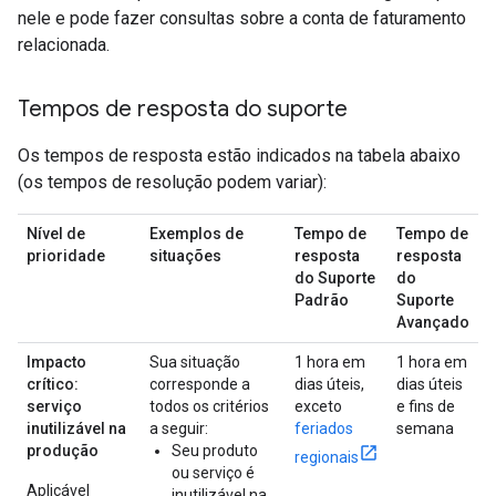
nele e pode fazer consultas sobre a conta de faturamento
relacionada.
Tempos de resposta do suporte
Os tempos de resposta estão indicados na tabela abaixo
(os tempos de resolução podem variar):
Nível de
Exemplos de
Tempo de
Tempo de
prioridade
situações
resposta
resposta
do Suporte
do
Padrão
Suporte
Avançado
Impacto
Sua situação
1 hora em
1 hora em
crítico:
corresponde a
dias úteis,
dias úteis
serviço
todos os critérios
exceto
e fins de
inutilizável na
a seguir:
feriados
semana
produção
Seu produto
regionais
ou serviço é
Aplicável
inutilizável na