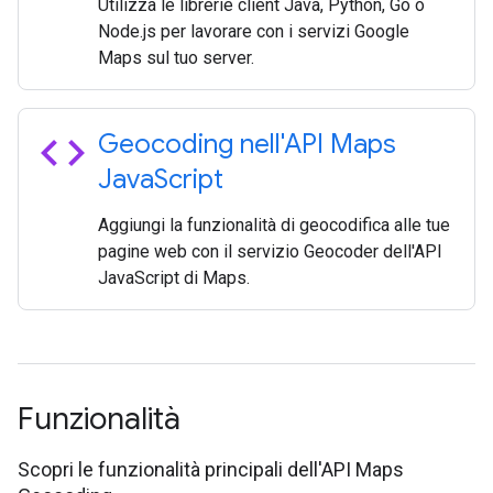
Utilizza le librerie client Java, Python, Go o
Node.js per lavorare con i servizi Google
Maps sul tuo server.
code
Geocoding nell'API Maps
Java
Script
Aggiungi la funzionalità di geocodifica alle tue
pagine web con il servizio Geocoder dell'API
JavaScript di Maps.
Funzionalità
Scopri le funzionalità principali dell'API Maps