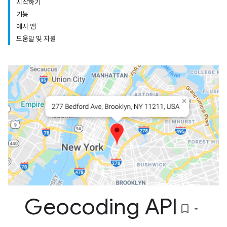
시작하기
기능
예시 앱
도움말 및 지원
Geocoding API
bookmark_border