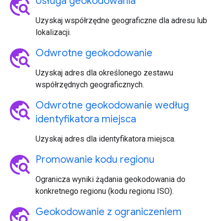
travel_explore
Usługa geokodowania
Uzyskaj współrzędne geograficzne dla adresu lub
lokalizacji.
travel_explore
Odwrotne geokodowanie
Uzyskaj adres dla określonego zestawu
współrzędnych geograficznych.
travel_explore
Odwrotne geokodowanie według
identyfikatora miejsca
Uzyskaj adres dla identyfikatora miejsca.
travel_explore
Promowanie kodu regionu
Ogranicza wyniki żądania geokodowania do
konkretnego regionu (kodu regionu ISO).
travel_explore
Geokodowanie z ograniczeniem