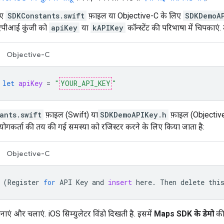
िए
SDKConstants.swift
फ़ाइल या Objective-C के लिए
SDKDemoA
एपीआई कुंजी को
apiKey
या
kAPIKey
कॉन्स्टेंट की परिभाषा में चिपकाए
Objective-C
let
apiKey
=
"
YOUR_API_KEY
"
ants.swift
फ़ाइल (Swift) या
SDKDemoAPIKey.h
फ़ाइल (Objective-
पयोगकर्ता की तय की गई समस्या को रजिस्टर करने के लिए किया जाता है:
Objective-C
(
Register
for
API
Key
and
insert
here
.
Then
delete
thi
 बनाएं और चलाएं. iOS सिम्युलेटर विंडो दिखती है. इसमें
Maps SDK के डेमो
की 