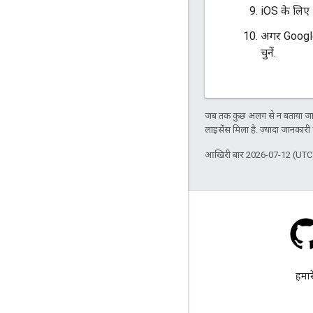
iOS के लिए 
अगर Google
चुनें.
जब तक कुछ अलग से न बताया जाए
लाइसेंस मिला है. ज़्यादा जानकारी
आखिरी बार 2026-07-12 (UTC)
स्टैक ओवरफ़्लो
google-maps-sdk-ios टैग के
हमारे
तहत कोई सवाल पूछें.