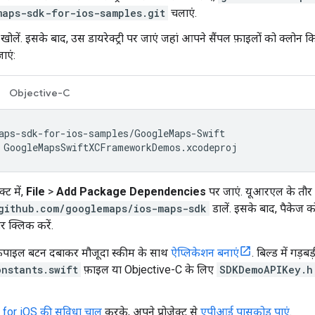
maps-sdk-for-ios-samples.git
चलाएं.
ो खोलें. इसके बाद, उस डायरेक्ट्री पर जाएं जहां आपने सैंपल फ़ाइलों को क्ल
जाएं:
Objective-C
 GoogleMapsSwiftXCFrameworkDemos.xcodeproj
्ट में,
File
>
Add Package Dependencies
पर जाएं. यूआरएल के तौर
github.com/googlemaps/ios-maps-sdk
डालें. इसके बाद, पैकेज 
र क्लिक करें.
कंपाइल बटन दबाकर मौजूदा स्कीम के साथ
ऐप्लिकेशन बनाएं
. बिल्ड में गड
nstants.swift
फ़ाइल या Objective-C के लिए
SDKDemoAPIKey.h
or iOS की सुविधा चालू
करके, अपने प्रोजेक्ट से
एपीआई पासकोड पाएं
.