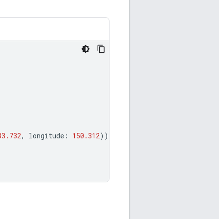
33.732
,
longitude
:
150.312
))