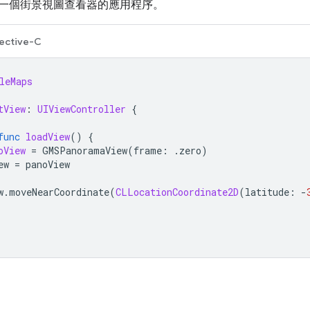
一個街景視圖查看器的應用程序。
ective-C
leMaps
tView
:
UIViewController
{
func
loadView
()
{
oView
=
GMSPanoramaView
(
frame
:
.
zero
)
ew
=
panoView
w
.
moveNearCoordinate
(
CLLocationCoordinate2D
(
latitude
:
-