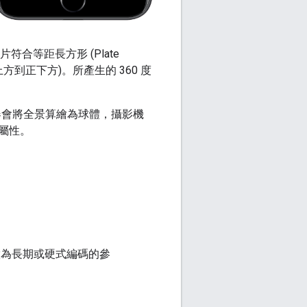
合等距長方形 (Plate
正上方到正下方)。所產生的 360 度
器會將全景算繪為球體，攝影機
屬性。
為長期或硬式編碼的參
。