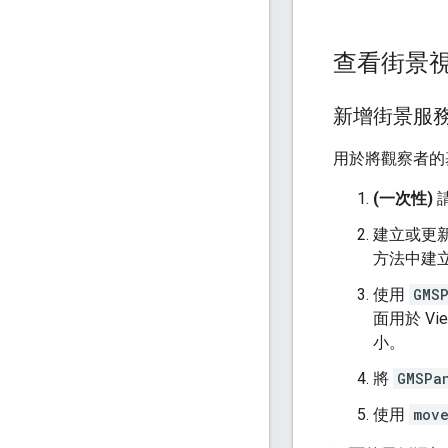
查看街景
新增街景服
用於將觀察者的
(一次性)
建立或更
方法中建
使用
GMS
面用於 Vi
小。
將
GMSPa
使用
move