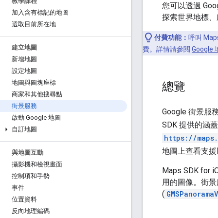
教學課程
您可以透過 Go
加入含有標記的地圖
探索世界地標、
選取目前所在地
付費功能：
呼叫 Map
建立地圖
費。詳情請參閱
Googl
新增地圖
設定地圖
地圖與圖塊座標
總覽
商家和其他搜尋點
街景服務
Google 街
啟動 Google 地圖
SDK 提供的涵
自訂地圖
https://maps
地圖上查看支援
與地圖互動
攝影機和檢視畫面
Maps SDK 
控制項和手勢
用的圖像。街景
事件
(
GMSPanorama
位置資料
反向地理編碼