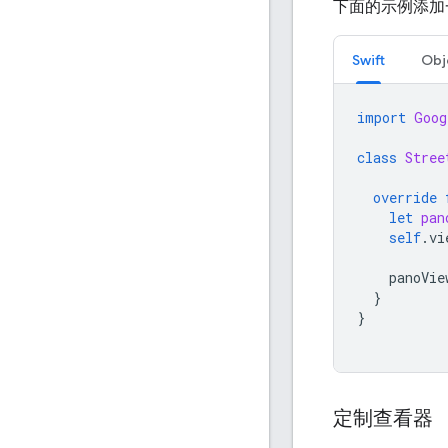
下面的示例添加
Swift
Obj
import
Goog
class
Stree
override
let
pan
self
.
vi
panoVie
}
}
定制查看器