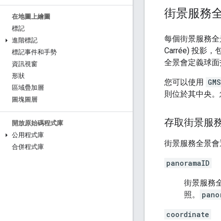
街景服務
在地圖上繪圖
標記
每個街景服務全景
進階標記
Carrée) 投
標記事件和手勢
全景會定義球面
資訊視窗
形狀
您可以使用
GMS
區域疊加層
則位於其中央。
圖塊圖層
存取街景服
開放原始碼程式庫
公用程式庫
街景服務全景會
合併程式庫
panoramaID
街景服務全
照。
pano
coordinate