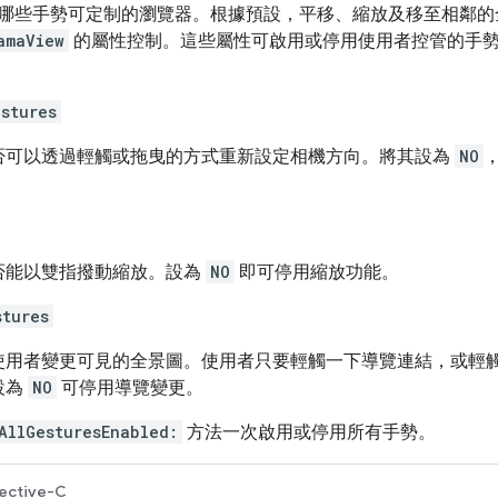
哪些手勢可定制的瀏覽器。根據預設，平移、縮放及移至相鄰的
amaView
的屬性控制。這些屬性可啟用或停用使用者控管的手
stures
否可以透過輕觸或拖曳的方式重新設定相機方向。將其設為
NO
否能以雙指撥動縮放。設為
NO
即可停用縮放功能。
stures
使用者變更可見的全景圖。使用者只要輕觸一下導覽連結，或輕
設為
NO
可停用導覽變更。
AllGesturesEnabled:
方法一次啟用或停用所有手勢。
ective-C