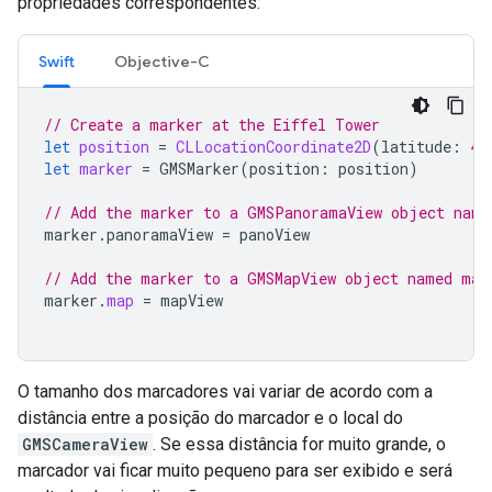
propriedades correspondentes:
Swift
Objective-C
// Create a marker at the Eiffel Tower
let
position
=
CLLocationCoordinate2D
(
latitude
:
48
let
marker
=
GMSMarker
(
position
:
position
)
// Add the marker to a GMSPanoramaView object name
marker
.
panoramaView
=
panoView
// Add the marker to a GMSMapView object named map
marker
.
map
=
mapView
O tamanho dos marcadores vai variar de acordo com a
distância entre a posição do marcador e o local do
GMSCameraView
. Se essa distância for muito grande, o
marcador vai ficar muito pequeno para ser exibido e será