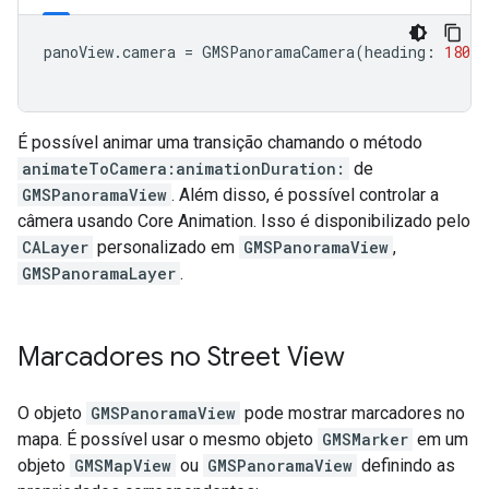
panoView
.
camera
=
GMSPanoramaCamera
(
heading
:
180
,
É possível animar uma transição chamando o método
animateToCamera:animationDuration:
de
GMSPanoramaView
. Além disso, é possível controlar a
câmera usando Core Animation. Isso é disponibilizado pelo
CALayer
personalizado em
GMSPanoramaView
,
GMSPanoramaLayer
.
Marcadores no Street View
O objeto
GMSPanoramaView
pode mostrar marcadores no
mapa. É possível usar o mesmo objeto
GMSMarker
em um
objeto
GMSMapView
ou
GMSPanoramaView
definindo as