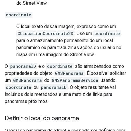
do Street View.
coordinate
O local exato dessa imagem, expresso como um
CLLocationCoordinate2D
. Use um
coordinate
para o armazenamento permanente de um local
panorâmico ou para traduzir as ações do usuário no
mapa em uma imagem do Street View.
O
panoramaID
e o
coordinate
são armazenados como
propriedades do objeto
GMSPanorama
. É possível solicitar
um
GMSPanorama
do
GMSPanoramaService
usando
coordinate
ou
panoramaID
. O objeto resultante vai
incluir os dois metadados e uma matriz de links para
panoramas próximos.
Definir o local do panorama
O local do panorama do Street View pode ser definido com