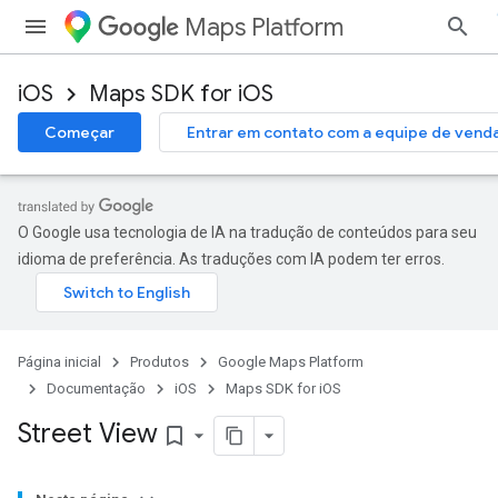
Maps Platform
iOS
Maps SDK for iOS
Começar
Entrar em contato com a equipe de vend
O Google usa tecnologia de IA na tradução de conteúdos para seu
idioma de preferência. As traduções com IA podem ter erros.
Página inicial
Produtos
Google Maps Platform
Documentação
iOS
Maps SDK for iOS
Street View
bookmark_border