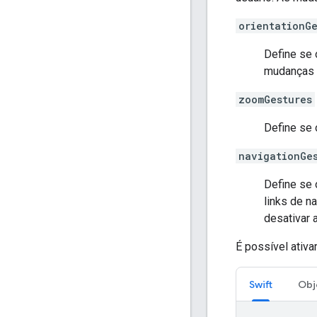
orientationGe
Define se 
mudanças 
zoomGestures
Define se 
navigationGe
Define se 
links de n
desativar
É possível ativ
Swift
Obj