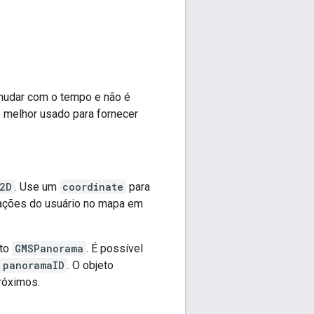
udar com o tempo e não é
 melhor usado para fornecer
2D
. Use um
coordinate
para
 ações do usuário no mapa em
eto
GMSPanorama
. É possível
panoramaID
. O objeto
róximos.