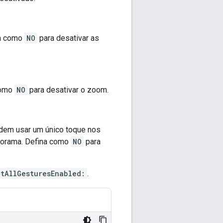
na como
NO
para desativar as
como
NO
para desativar o zoom.
odem usar um único toque nos
anorama. Defina como
NO
para
etAllGesturesEnabled:
.