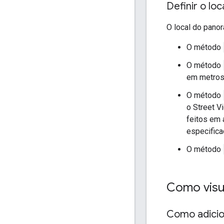
Definir o lo
O local do pano
O método
O método
em metros,
O método
o Street V
feitos em 
especifica
O método
Como visu
Como adicio