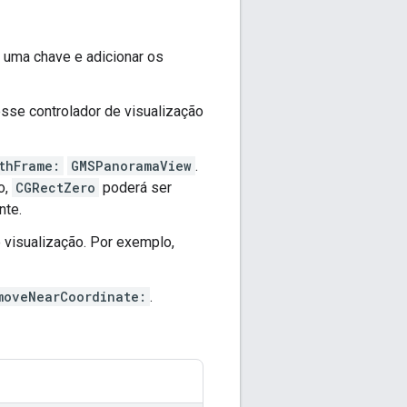
r uma chave e adicionar os
esse controlador de visualização
thFrame:
GMSPanoramaView
.
o,
CGRectZero
poderá ser
nte.
 visualização. Por exemplo,
moveNearCoordinate:
.