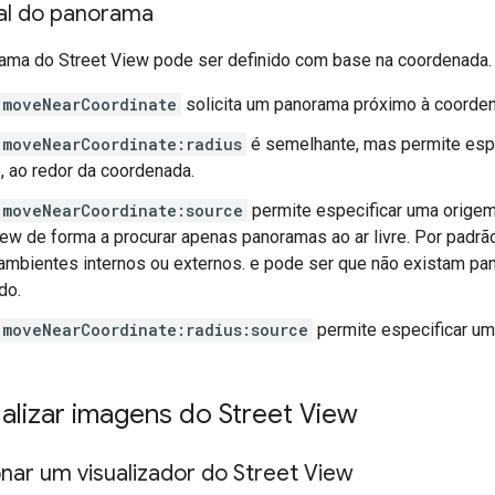
cal do panorama
rama do Street View pode ser definido com base na coordenada.
moveNearCoordinate
solicita um panorama próximo à coorde
moveNearCoordinate:radius
é semelhante, mas permite espe
 ao redor da coordenada.
moveNearCoordinate:source
permite especificar uma origem.
iew de forma a procurar apenas panoramas ao ar livre. Por padr
ambientes internos ou externos. e pode ser que não existam pa
do.
moveNearCoordinate:radius:source
permite especificar um
alizar imagens do Street View
nar um visualizador do Street View