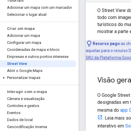
Tutoriais
Adicionar um mapa com um marcador
O Street View d
Selecionar o lugar atual
todo com imagen
turísticos do mu
Criar um mapa
mostrar a parte
Adicionar um mapa
Configurar um mapa
Recurso pago
:as c
Coordenadas de mapa e bloco
aquelas para o recurso 
Empresas e outros pontos interesse
SKU da Plataforma Goo
Street View
Abrir o Google Maps
Personalizar mapas
Visão gera
Interagir com o mapa
O Google Street
Câmera e visualização
designadas em t
Controles e gestos
mesma do
app 
Eventos
. Leia mais s
Dados de local
interativo em
So
Geocodificação inversa