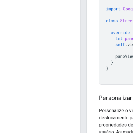
import
Goog
class
Stree
override
let
pan
self
.
vi
panoVie
}
}
Personalizar
Personalize o v
deslocamento pa
propriedades d
usuário. As mud