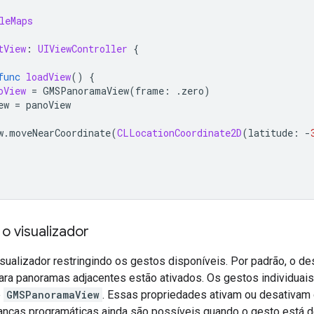
leMaps
tView
:
UIViewController
{
func
loadView
()
{
oView
=
GMSPanoramaView
(
frame
:
.
zero
)
ew
=
panoView
w
.
moveNearCoordinate
(
CLLocationCoordinate2D
(
latitude
:
-
 o visualizador
isualizador restringindo os gestos disponíveis. Por padrão, o d
ra panoramas adjacentes estão ativados. Os gestos individuais
e
GMSPanoramaView
. Essas propriedades ativam ou desativam
anças programáticas ainda são possíveis quando o gesto está d