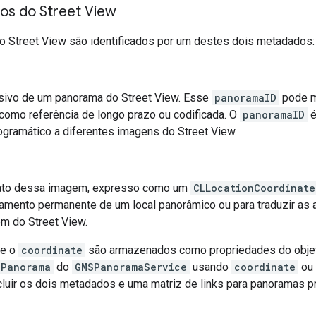
os do Street View
 Street View são identificados por um destes dois metadados:
sivo de um panorama do Street View. Esse
panoramaID
pode m
omo referência de longo prazo ou codificada. O
panoramaID
é
gramático a diferentes imagens do Street View.
xato dessa imagem, expresso como um
CLLocationCoordinate
mento permanente de um local panorâmico ou para traduzir as
m do Street View.
e o
coordinate
são armazenados como propriedades do obj
SPanorama
do
GMSPanoramaService
usando
coordinate
ou
ncluir os dois metadados e uma matriz de links para panoramas p