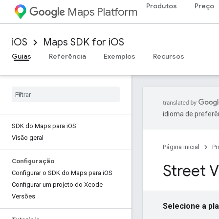
Produtos
Preço
Maps Platform
iOS
Maps SDK for iOS
Guias
Referência
Exemplos
Recursos
idioma de preferê
SDK do Maps para i
OS
Visão geral
Página inicial
Pr
Configuração
Street 
Configurar o SDK do Maps para i
OS
Configurar um projeto do Xcode
Versões
Selecione a pl