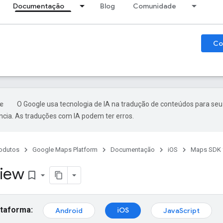
Documentação
Blog
Comunidade
Co
O Google usa tecnologia de IA na tradução de conteúdos para seu
ncia. As traduções com IA podem ter erros.
odutos
Google Maps Platform
Documentação
iOS
Maps SDK f
View
bookmark_border
ataforma:
iOS
Android
JavaScript