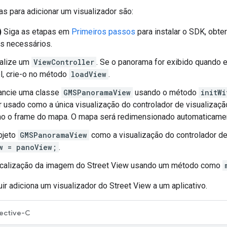
s para adicionar um visualizador são:
)
Siga as etapas em
Primeiros passos
para instalar o SDK, obte
s necessários.
ualize um
ViewController
. Se o panorama for exibido quando 
el, crie-o no método
loadView
.
tancie uma classe
GMSPanoramaView
usando o método
initWi
r usado como a única visualização do controlador de visualizaçã
o o frame do mapa. O mapa será redimensionado automaticame
bjeto
GMSPanoramaView
como a visualização do controlador de
w = panoView;
.
localização da imagem do Street View usando um método como
r adiciona um visualizador do Street View a um aplicativo.
ective-C