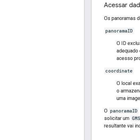
Acessar dad
Os panoramas do
panoramaID
O ID exclu
adequado c
acesso pro
coordinate
O local e
o armazena
uma image
O
panoramaID
solicitar um
GM
resultante vai i