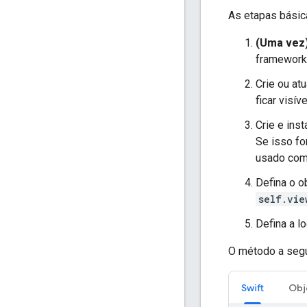
As etapas básica
(Uma vez
framework
Crie ou at
ficar visív
Crie e ins
Se isso fo
usado com
Defina o o
self.vie
Defina a 
O método a segui
Swift
Obj