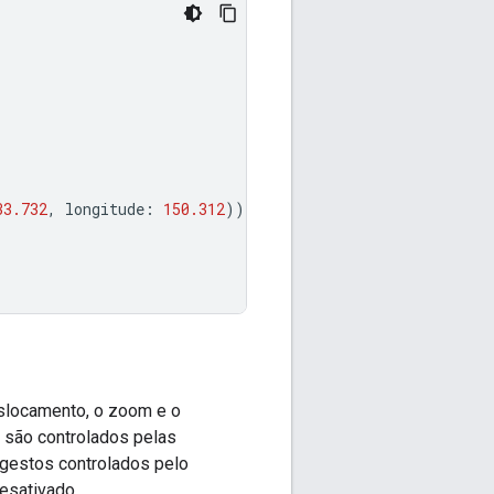
33.732
,
longitude
:
150.312
))
eslocamento, o zoom e o
 são controlados pelas
 gestos controlados pelo
esativado.