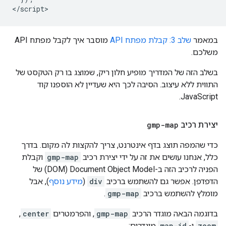
<
/script
>
במאמר
שלב 3: קבלת מפתח API
מוסבר איך לקבל מפתח API
משלכם.
בשלב הזה של המדריך מופיע חלון ריק, שמוצג בו רק הטקסט של
התווית ללא עיצוב. הסיבה לכך היא שעדיין לא הוספנו קוד
JavaScript.
יצירת רכיב
gmp-map
כדי שהמפה תוצג בדף אינטרנט, צריך להקצות לה מקום. בדרך
כלל, אנחנו עושים את זה על ידי יצירת רכיב
gmp-map
וקבלת
הפניה לרכיב הזה ב-Document Object Model‏ (DOM) של
הדפדפן. אפשר גם להשתמש ברכיב
div
(
מידע נוסף
), אבל
מומלץ להשתמש ברכיב
gmp-map
.
בדוגמה הבאה מוגדר הרכיב
gmp-map
, והפרמטרים
center
,
zoom
ו-
map-id
מוגדרים: