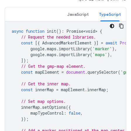
JavaScript
TypeScript
async
function
init
()
:
Promise<void>
{
// Request the needed libraries.
const
[{
AdvancedMarkerElement
}]
=
await
Prom
google
.
maps
.
importLibrary
(
'marker'
),
google
.
maps
.
importLibrary
(
'maps'
),
]);
// Get the gmp-map element.
const
mapElement
=
document
.
querySelector
(
'gmp
// Get the inner map.
const
innerMap
=
mapElement
.
innerMap
;
// Set map options.
innerMap
.
setOptions
({
mapTypeControl
:
false
,
});
// Add a marker positioned at the map center (