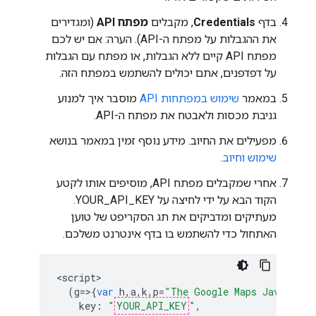
בדף
Credentials
, מקבלים
מפתח API
(ומגדירים
את ההגבלות על מפתח ה-API). הערה: אם יש לכם
מפתח API קיים ללא הגבלות, או מפתח עם הגבלות
על דפדפנים, אתם יכולים להשתמש במפתח הזה.
במאמר
שימוש במפתחות API
מוסבר איך למנוע
גניבת מכסות ולאבטח את מפתח ה-API.
מפעילים את החיוב. מידע נוסף זמין במאמר בנושא
שימוש וחיוב
.
אחרי שמקבלים מפתח API, מוסיפים אותו לקטע
הקוד הבא על ידי לחיצה על YOUR_API_KEY.
מעתיקים ומדביקים את תג הסקריפט של טוען
האתחול כדי להשתמש בו בדף אינטרנט משלכם.
<
script
(
g
=>{
var
h
,
a
,
k
,
p
=
"The Google Maps JavaScrip
key
:
"
YOUR_API_KEY
"
,