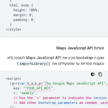
  }

  html, body {

    height: 100%;

    margin: 0;

    padding: 0;

  }

</style>
טעינת Maps Java
Script API
טוען ה-bootstrap מכין את Maps JavaScript API לטעינה (לא
נטענות ספריות עד שמפעילים את
importLibrary()
).
<
script
(
g
=>{
var
h
,
a
,
k
,
p
=
"The Google Maps JavaScript API"
,
key
:
"
YOUR_API_KEY
"
,
v
:
"weekly"
,
// Use the 'v' parameter to indicate the 
version
// Add other 
bootstrap parameters
 as needed, usi
});