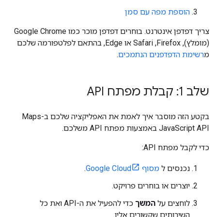
הוספת מפה עם סמן
צריך דפדפן אינטרנט. בוחרים דפדפן מוכר כמו Google Chrome
(מומלץ),‏ Firefox,‏ Safari או Edge, בהתאם לפלטפורמה שלכם
מ
רשימת הדפדפנים הנתמכים
.
שלב 1: קבלת מפתח API
בקטע הזה מוסבר איך לאמת את האפליקציה שלכם ב-Maps
JavaScript API באמצעות מפתח API משלכם.
כדי לקבל מפתח API:
נכנסים ל
מסוף Google Cloud
.
יוצרים או בוחרים פרויקט.
לוחצים על
המשך
כדי להפעיל את ה-API ואת כל
השירותים שקשורים אליו.