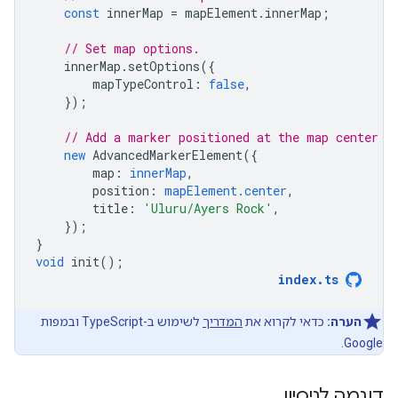
const
innerMap
=
mapElement
.
innerMap
;
// Set map options.
innerMap
.
setOptions
({
mapTypeControl
:
false
,
});
// Add a marker positioned at the map center (
new
AdvancedMarkerElement
({
map
:
innerMap
,
position
:
mapElement.center
,
title
:
'Uluru/Ayers Rock'
,
});
}
void
init
();
index
.
ts
הערה:
כדאי לקרוא את
המדריך
לשימוש ב-TypeScript ובמפות
Google.
דוגמה לניסיון