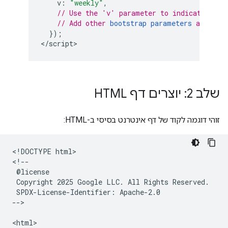
v
:
"weekly"
,
// Use the 'v' parameter to indicate the 
// Add other 
bootstrap parameters
 as need
});
<
/script
>
שלב 2: יוצרים דף HTML
זוהי דוגמה לקוד של דף אינטרנט בסיסי ב-HTML:
<!DOCTYPE html>

<!--

 @license

 Copyright 2025 Google LLC. All Rights Reserved.

 SPDX-License-Identifier: Apache-2.0

-->

<html>
