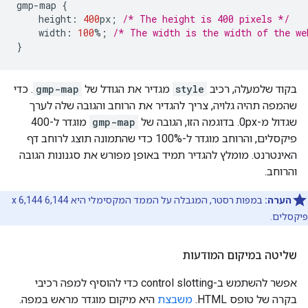
gmp
-
map
{
height
:
400
px
;
/* The height is 400 pixels */
width
:
100
%
;
/* The width is the width of the we
}
בקוד שלמעלה, רכיב
style
מגדיר את הגודל של
gmp-map
. כדי
שהמפה תהיה גלויה, צריך להגדיר את הרוחב והגובה שלה לערך
שגדול מ-0px. בדוגמה הזו, הגובה של
gmp-map
מוגדר ל-400
פיקסלים, והרוחב מוגדר ל-100% כדי שהתמונה תוצג לרוחב דף
האינטרנט. מומלץ להגדיר תמיד באופן מפורש את סגנונות הגובה
והרוחב.
הערה:
במפות רסטר, המגבלה על הממד המקסימלי היא 6,144 x 6,144
פיקסלים.
שליטה במיקום המודעות
אפשר להשתמש ב-control slotting כדי להוסיף למפה רכיבי
בקרה של טופס HTML.
משבצת
היא מיקום מוגדר מראש במפה.