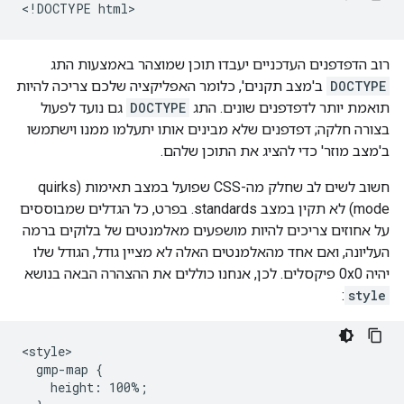
<!DOCTYPE html>
רוב הדפדפנים העדכניים יעבדו תוכן שמוצהר באמצעות התג
DOCTYPE
ב'מצב תקנים', כלומר האפליקציה שלכם צריכה להיות
תואמת יותר לדפדפנים שונים. התג
DOCTYPE
גם נועד לפעול
בצורה חלקה; דפדפנים שלא מבינים אותו יתעלמו ממנו וישתמשו
ב'מצב מוזר' כדי להציג את התוכן שלהם.
חשוב לשים לב שחלק מה-CSS שפועל במצב תאימות (quirks
mode) לא תקין במצב standards. בפרט, כל הגדלים שמבוססים
על אחוזים צריכים להיות מושפעים מאלמנטים של בלוקים ברמה
העליונה, ואם אחד מהאלמנטים האלה לא מציין גודל, הגודל שלו
יהיה 0x0 פיקסלים. לכן, אנחנו כוללים את ההצהרה הבאה בנושא
:
style
<style>

  gmp-map {

    height: 100%;
