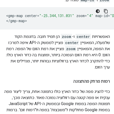
<
gmp
-
map
center
=
"-25.344,131.031"
zoom
=
"4"
map
-
id
=
"
<
/gmp-map
>
האפשרויות
center
ו-
zoom
הן תמיד חובה. בדוגמת הקוד
שלמעלה, המאפיין
center
מציין לממשק ה-API איפה למרכז
את המפה, והמאפיין
zoom
מציין את רמת הזום של המפה. רמת
הזום: 0 היא רמת הזום הנמוכה ביותר, ומוצגת בה כדור הארץ כולו.
כדי להתקרב לכדור הארץ ברזולוציות גבוהות יותר, מגדילים את
ערך הזום.
רמות מרחק מהתצוגה
כדי להציג מפה של כדור הארץ כולו כתמונה אחת, צריך ליצור מפה
ענקית או מפה קטנה עם רזולוציה נמוכה מאוד. כתוצאה מכך,
תמונות המפה במפות Google ובממשק ה-API של JavaScript
במפות Google מחולקות ל'משבצות' במפה ול'רמות זום'. ברמות