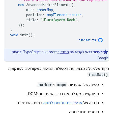
new
AdvancedMarkerElement
({
map
:
innerMap
,
position
:
mapElement.center
,
title
:
'Uluru/Ayers Rock'
,
});
}
void
init
();
index
.
ts
הערה:
כדאי לקרוא את
המדריך
לשימוש ב-TypeScript ובמפות
Google.
הקוד שלמעלה מבצע את הפעולות הבאות כשקוראים לפונקציה
:
initMap()
טעינה של הספריות
maps
ו-
marker
.
הפונקציה מקבלת את רכיב המפה מה-DOM.
הגדרה של
אפשרויות נוספות למפה
במפה הפנימית.
הוספת סמן למפה.