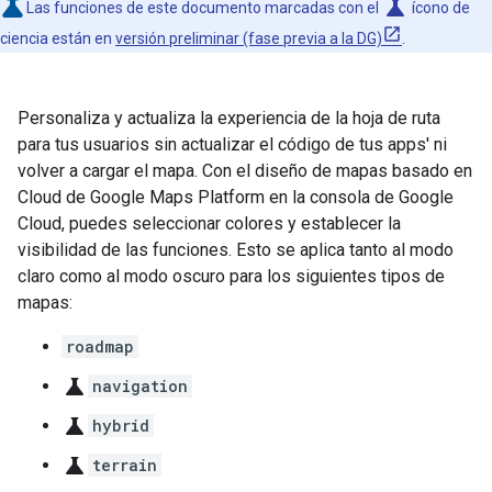
science
Las funciones de este documento marcadas con el
ícono de
ciencia están en
versión preliminar (fase previa a la DG)
.
Personaliza y actualiza la experiencia de la hoja de ruta
para tus usuarios sin actualizar el código de tus apps' ni
volver a cargar el mapa. Con el diseño de mapas basado en
Cloud de Google Maps Platform en la consola de Google
Cloud, puedes seleccionar colores y establecer la
visibilidad de las funciones. Esto se aplica tanto al modo
claro como al modo oscuro para los siguientes tipos de
mapas:
roadmap
science
navigation
science
hybrid
science
terrain