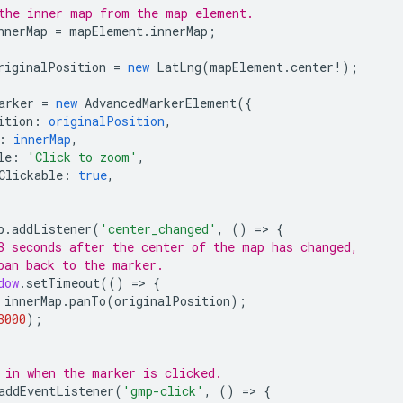
the inner map from the map element.
nnerMap
=
mapElement
.
innerMap
;
riginalPosition
=
new
LatLng
(
mapElement
.
center
!
);
arker
=
new
AdvancedMarkerElement
({
ition
:
originalPosition
,
:
innerMap
,
le
:
'Click to zoom'
,
Clickable
:
true
,
p
.
addListener
(
'center_changed'
,
()
=
>
{
3 seconds after the center of the map has changed,
pan back to the marker.
dow
.
setTimeout
(()
=
>
{
innerMap
.
panTo
(
originalPosition
);
3000
);
 in when the marker is clicked.
addEventListener
(
'gmp-click'
,
()
=
>
{