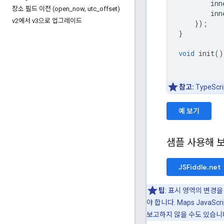
inn
장소 필드 이전 (open
_
now
,
utc
_
offset)
inn
v2에서 v3으로 업그레이드
});
}
void
init
()
참고:
TypeScr
예 보기
샘플 사용해 
JSFiddle.net
팁
: 표시 영역의 변경
야 합니다. Maps Java
보고하지 않을 수도 있습니