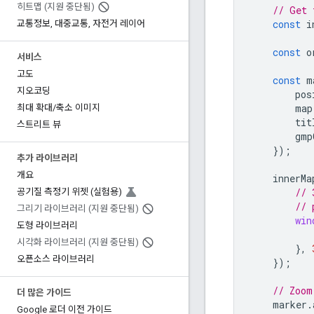
히트맵 (지원 중단됨)
// Get 
const
i
교통정보
,
대중교통
,
자전거 레이어
const
o
서비스
고도
const
m
지오코딩
pos
map
최대 확대
/
축소 이미지
tit
스트리트 뷰
gmp
});
추가 라이브러리
개요
innerMa
// 
공기질 측정기 위젯 (실험용)
// 
그리기 라이브러리 (지원 중단됨)
win
도형 라이브러리
시각화 라이브러리 (지원 중단됨)
},
오픈소스 라이브러리
});
// Zoom
더 많은 가이드
marker
.
Google 로더 이전 가이드