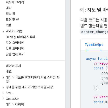
지도에 그리기
개요
예: 지도 및 
정보 창
다음 코드는 사용
도형 및 선
벤트 핸들러를 연
기호
center_chang
Web
GL 기능
Deck
.
gl 데이터 시각화
지면 오버레이
TypeScript
맞춤 오버레이
맞춤 범례 추가
async
funct
// Requ
데이터 표시
const
[
개요
goo
goo
데이터 세트를 위한 데이터 기반 스타일 지
정
goo
]);
경계를 위한 데이터 기반 스타일 지정
KML
// Retr
Geo
JSON
const
m
데이터 레이어