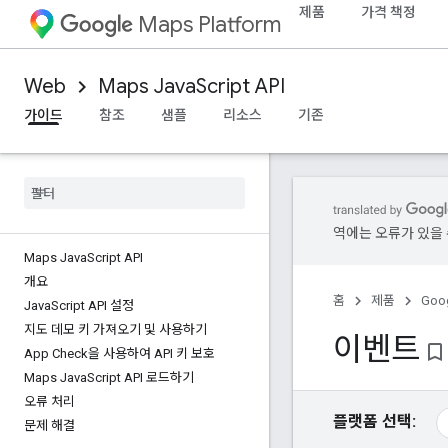
제품
가격 책정
Maps Platform
Web
Maps JavaScript API
가이드
참조
샘플
리소스
기존
역에는 오류가 있을 
Maps Java
Script API
개요
홈
제품
Goog
Java
Script API 설정
지도 데모 키 가져오기 및 사용하기
이벤트
bookmark_border
App Check을 사용하여 API 키 보호
Maps Java
Script API 로드하기
오류 처리
플랫폼 선택:
문제 해결