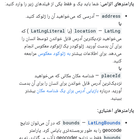
پارامترهای الزامی:
شما باید یک و فقط یکی از فیلدهای زیر را وارد کنید:
address
— آدرسی که می‌خواهید آن را ژئوکد کنید.
یا
LatLng
—
location
(یا
LatLngLiteral
) که
می‌خواهید نزدیکترین آدرس قابل خواندن توسط انسان را
برای آن بدست آورید. ژئوکودر یک
ژئوکود معکوس
انجام
می‌دهد. برای اطلاعات بیشتر
به ژئوکود معکوس
مراجعه
کنید.
یا
placeId
— شناسه مکان مکانی که می‌خواهید
نزدیک‌ترین آدرس قابل خواندن برای انسان را برای آن بدست
آورید. درباره
بازیابی آدرس برای یک شناسه مکان
بیشتر
ببینید.
پارامترهای اختیاری:
LatLngBounds
—
bounds
که در آن می‌توان نتایج
geocode را به طور برجسته‌تری بایاس کرد. پارامتر
bounds
فقط بر نتایج geocoder تأثیر می‌گذارد، نه به