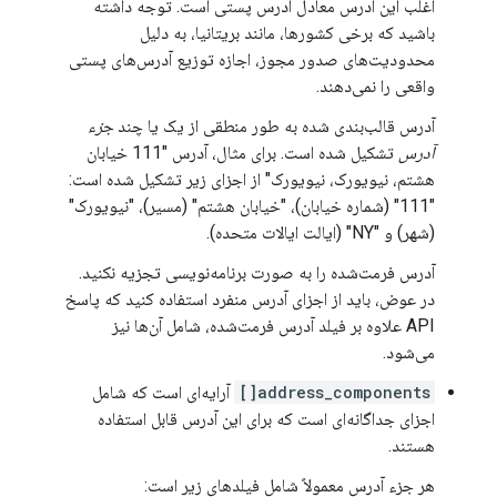
اغلب این آدرس معادل آدرس پستی است. توجه داشته
باشید که برخی کشورها، مانند بریتانیا، به دلیل
محدودیت‌های صدور مجوز، اجازه توزیع آدرس‌های پستی
واقعی را نمی‌دهند.
آدرس قالب‌بندی شده به طور منطقی از یک یا چند
جزء
آدرس
تشکیل شده است. برای مثال، آدرس "111 خیابان
هشتم، نیویورک، نیویورک" از اجزای زیر تشکیل شده است:
"111" (شماره خیابان)، "خیابان هشتم" (مسیر)، "نیویورک"
(شهر) و "NY" (ایالت ایالات متحده).
آدرس فرمت‌شده را به صورت برنامه‌نویسی تجزیه نکنید.
در عوض، باید از اجزای آدرس منفرد استفاده کنید که پاسخ
API علاوه بر فیلد آدرس فرمت‌شده، شامل آن‌ها نیز
می‌شود.
address_components[]
آرایه‌ای است که شامل
اجزای جداگانه‌ای است که برای این آدرس قابل استفاده
هستند.
هر جزء آدرس معمولاً شامل فیلدهای زیر است: