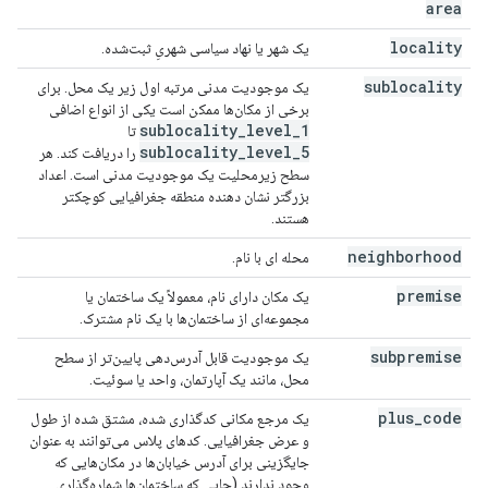
area
locality
یک شهر یا نهاد سیاسی شهریِ ثبت‌شده.
sublocality
یک موجودیت مدنی مرتبه اول زیر یک محل. برای
برخی از مکان‌ها ممکن است یکی از انواع اضافی
sublocality
_
level
_
1
تا
sublocality
_
level
_
5
را دریافت کند. هر
سطح زیرمحلیت یک موجودیت مدنی است. اعداد
بزرگتر نشان دهنده منطقه جغرافیایی کوچکتر
هستند.
neighborhood
محله ای با نام.
premise
یک مکان دارای نام، معمولاً یک ساختمان یا
مجموعه‌ای از ساختمان‌ها با یک نام مشترک.
subpremise
یک موجودیت قابل آدرس‌دهی پایین‌تر از سطح
محل، مانند یک آپارتمان، واحد یا سوئیت.
plus
_
code
یک مرجع مکانی کدگذاری شده، مشتق شده از طول
و عرض جغرافیایی. کدهای پلاس می‌توانند به عنوان
جایگزینی برای آدرس خیابان‌ها در مکان‌هایی که
وجود ندارند (جایی که ساختمان‌ها شماره‌گذاری