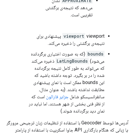
APPROXIMATE
نشان
می‌دهد که نتیجه‌ی برگشتی
تقریبی است.
viewport
viewport پیشنهادی برای
نتیجه‌ی برگشتی را ذخیره می‌کند.
bounds
(که به صورت اختیاری برگردانده
می‌شود)
LatLngBounds
ذخیره می‌کند
که می‌تواند به طور کامل نتیجه برگردانده
شده را در بر بگیرد. توجه داشته باشید که
این bounds ممکن است با نمای پیشنهادی
مطابقت نداشته باشند. (به عنوان مثال،
سانفرانسیسکو شامل
جزایر فارالون
است که
از نظر فنی بخشی از شهر هستند، اما نباید در
نمای دید برگردانده شوند.)
آدرس‌ها توسط Geocoder با استفاده از تنظیمات زبان ترجیحی مرورگر
یا زبانی که هنگام بارگذاری API جاوا اسکریپت با استفاده از پارامتر