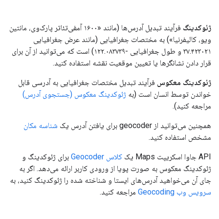
ژئوکدینگ
فرآیند تبدیل آدرس‌ها (مانند «۱۶۰۰ آمفی‌تئاتر پارک‌وی، مانتین
ویو، کالیفرنیا») به مختصات جغرافیایی (مانند عرض جغرافیایی
۳۷.۴۲۳۰۲۱ و طول جغرافیایی -۱۲۲.۰۸۳۷۳۹) است که می‌توانید از آن برای
قرار دادن نشانگرها یا تعیین موقعیت نقشه استفاده کنید.
ژئوکدینگ معکوس
فرآیند تبدیل مختصات جغرافیایی به آدرسی قابل
خواندن توسط انسان است (به
ژئوکدینگ معکوس (جستجوی آدرس)
مراجعه کنید).
همچنین می‌توانید از geocoder برای یافتن آدرس یک
شناسه مکان
مشخص استفاده کنید.
API جاوا اسکریپت Maps یک
کلاس Geocoder
برای ژئوکدینگ و
ژئوکدینگ معکوس به صورت پویا از ورودی کاربر ارائه می‌دهد. اگر به
جای آن می‌خواهید آدرس‌های ایستا و شناخته شده را ژئوکدینگ کنید، به
سرویس وب Geocoding
مراجعه کنید.