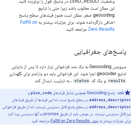
وضعیت ZERO_RESULT در پاسخ، قول را برآورده کنید.
این ممکن است مطلوب باشد زیرا حتی با نتایج
geocoding صفر، ممکن است هنوز فیلدهای سطح پاسخ
اضافی بازگردانده شوند. برای جزئیات بیشتر به
Fulfill on
Zero Results
مراجعه کنید.
پاسخ‌های جغرافیایی
سرویس Geocoding به یک متد فراخوانی نیاز دارد تا پس از بازیابی
نتایج geocoder اجرا شود. این فراخوانی باید دو پارامتر برای نگهداری
results
و یک کد
status
، به ترتیب، ارسال کند.
نکته
: پاسخ Geocoding همچنین شامل فیلدهای
plus_code
و
address_descriptor
در سطح پاسخ است، اما این فیلدها از طریق فیلدهای
address_descriptor
در سطح پاسخ قابل دسترسی نیستند، اما از طریق فراخوانی
نیز قابل دسترسی نیستند. در عوض، باید از طریق promise به آنها دسترسی پیدا کرد.
برای جزئیات بیشتر به
بخش Fulfill on Zero Results
مراجعه کنید.