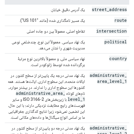
street
_
address
یک آدرس دقیق خیابان.
route
یک مسیر نامگذاری شده (مانند "US 101").
intersection
تقاطع اصلی، معمولاً بین دو جاده اصلی
political
یک نهاد سیاسی. معمولاً این نوع، چندضلعیِ نوعی
مدیریت شهری را نشان می‌دهد.
country
نهاد سیاسی ملی، و معمولاً بالاترین نوع مرتبۀ
برگردانده شده توسط ژئوکودر است.
administrative
_
یک نهاد مدنی درجه یک پایین‌تر از سطح کشور. در
area
_
level
_
1
ایالات متحده، این سطوح اداری، ایالت‌ها هستند. همه
کشورها این سطوح اداری را ندارند. در بیشتر موارد،
administrative
_
area
_
نام‌های کوتاه
level
_
1
با زیربخش‌های ISO 3166-2 و سایر
فهرست‌های رایج مطابقت نزدیکی دارند؛ با این حال،
این تضمین نمی‌شود زیرا نتایج کدگذاری جغرافیایی
ما بر اساس انواع سیگنال‌ها و داده‌های مکانی است.
administrative
_
یک نهاد مدنی درجه دو پایین‌تر از سطح کشور. در
area
_
level
_
2