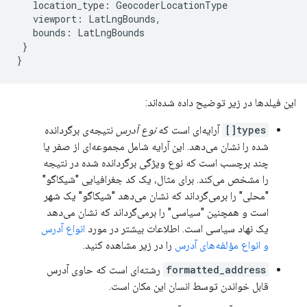
location_type
:
GeocoderLocationType
viewport
:
LatLngBounds
,
bounds
:
LatLngBounds
}
}
این فیلدها در زیر توضیح داده شده‌اند:
types[]
آرایه‌ای است که
نوع آدرس
نتیجه‌ی برگردانده
شده را نشان می‌دهد. این آرایه شامل مجموعه‌ای از صفر یا
چند برچسب است که نوع ویژگی برگردانده شده در نتیجه
را مشخص می‌کند. برای مثال، یک کد جغرافیایی "شیکاگو"
"محلی" را برمی‌گرداند که نشان می‌دهد "شیکاگو" یک شهر
است و همچنین "سیاسی" را برمی‌گرداند که نشان می‌دهد
یک نهاد سیاسی است. اطلاعات بیشتر در مورد
انواع آدرس
و انواع مؤلفه‌های آدرس
را در زیر مشاهده کنید.
formatted_address
رشته‌ای است که حاوی آدرس
قابل خواندن توسط انسان این مکان است.