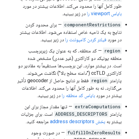
طور کامل آنها را محدود می‌کند. اطلاعات بیشتر در مورد
بایاس viewport را
در زیر ببینید.
componentRestrictions
— برای محدود کردن
نتایج به یک ناحیه خاص استفاده می‌شود. اطلاعات بیشتر
در مورد
فیلتر کردن کامپوننت را
در زیر ببینید.
region
— کد منطقه، که به عنوان یک زیربرچسب
منطقه یونیکد دو کاراکتری (غیر عددی) مشخص شده
است. در بیشتر موارد، این برچسب‌ها مستقیماً به مقادیر دو
کاراکتری ccTLD ("دامنه سطح بالا") نگاشت می‌شوند.
پارامتر
region
فقط بر نتایج حاصل از geocoder تأثیر
می‌گذارد، نه به طور کامل آنها را محدود می‌کند. اطلاعات
بیشتر در مورد
بایاس کد منطقه را
در زیر ببینید.
extraComputations
— تنها مقدار مجاز برای این
پارامتر
ADDRESS_DESCRIPTORS
است. برای جزئیات
بیشتر به
بخش address descriptors
مراجعه کنید.
fulfillOnZeroResults
— در صورت وجود