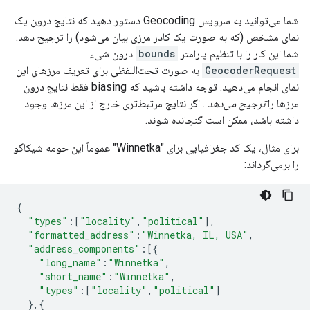
شما می‌توانید به سرویس Geocoding دستور دهید که نتایج درون یک
نمای مشخص (که به صورت یک کادر مرزی بیان می‌شود) را ترجیح دهد.
شما این کار را با تنظیم پارامتر
bounds
درون شیء
GeocoderRequest
به صورت تحت‌اللفظی برای تعریف مرزهای این
نمای انجام می‌دهید. توجه داشته باشید که biasing فقط نتایج درون
مرزها را
ترجیح می‌دهد
. اگر نتایج مرتبط‌تری خارج از این مرزها وجود
داشته باشد، ممکن است گنجانده شوند.
برای مثال، یک کد جغرافیایی برای "Winnetka" عموماً این حومه شیکاگو
را برمی‌گرداند:
{
"types"
:
[
"locality"
,
"political"
],
"formatted_address"
:
"Winnetka, IL, USA"
,
"address_components"
:
[{
"long_name"
:
"Winnetka"
,
"short_name"
:
"Winnetka"
,
"types"
:
[
"locality"
,
"political"
]
},{