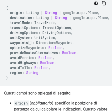
{
origin
:
LatLng
|
String
|
google
.
maps
.
Place
,
destination
:
LatLng
|
String
|
google
.
maps
.
Place
,
travelMode
:
TravelMode
,
transitOptions
:
TransitOptions
,
drivingOptions
:
DrivingOptions
,
unitSystem
:
UnitSystem
,
waypoints
[]
:
DirectionsWaypoint
,
optimizeWaypoints
:
Boolean
,
provideRouteAlternatives
:
Boolean
,
avoidFerries
:
Boolean
,
avoidHighways
:
Boolean
,
avoidTolls
:
Boolean
,
region
:
String
}
Questi campi sono spiegati di seguito:
origin
(
obbligatorio
) specifica la posizione di
partenza da cui calcolare le indicazioni. Questo valore