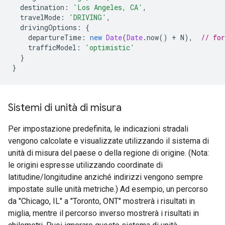
destination
:
'Los Angeles, CA'
,
travelMode
:
'DRIVING'
,
drivingOptions
:
{
departureTime
:
new
Date
(
Date
.
now
()
+
N
),
// fo
trafficModel
:
'optimistic'
}
}
Sistemi di unità di misura
Per impostazione predefinita, le indicazioni stradali
vengono calcolate e visualizzate utilizzando il sistema di
unità di misura del paese o della regione di origine. (Nota:
le origini espresse utilizzando coordinate di
latitudine/longitudine anziché indirizzi vengono sempre
impostate sulle unità metriche.) Ad esempio, un percorso
da "Chicago, IL" a "Toronto, ONT" mostrerà i risultati in
miglia, mentre il percorso inverso mostrerà i risultati in