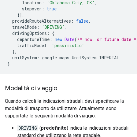
location
:
'Oklahoma City, OK'
,
stopover
:
true
}],
provideRouteAlternatives
:
false
,
travelMode
:
'DRIVING'
,
drivingOptions
:
{
departureTime
:
new
Date
(
/* now, or future date *
trafficModel
:
'pessimistic'
},
unitSystem
:
google
.
maps
.
UnitSystem
.
IMPERIAL
}
Modalità di viaggio
Quando calcoli le indicazioni stradali, devi specificare la
modalità di trasporto da utilizzare. Attualmente sono
supportate le seguenti modalità di viaggio:
DRIVING
(
predefinito
) indica le indicazioni stradali
standard che utilizzano la rete stradale.