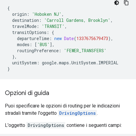
{
origin
:
'Hoboken NJ'
,
destination
:
'Carroll Gardens, Brooklyn'
,
travelMode
:
'TRANSIT'
,
transitOptions
:
{
departureTime
:
new
Date
(
1337675679473
),
modes
:
[
'BUS'
],
routingPreference
:
'FEWER_TRANSFERS'
},
unitSystem
:
google
.
maps
.
UnitSystem
.
IMPERIAL
}
Opzioni di guida
Puoi specificare le opzioni di routing per le indicazioni
stradali tramite l'oggetto
DrivingOptions
.
L'oggetto
DrivingOptions
contiene i seguenti campi: