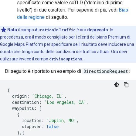
specificato come valore ccTLD ("dominio di primo
livello") di due caratteri. Per saperne di più, vedi
Bias
della regione
di seguito.
Nota
:il campo
durationInTraffic
è ora
deprecato
. In
precedenza, era il modo consigliato per i clienti del piano Premium di
Google Maps Platform per specificare se il risultato deve includere una
durata che tenga conto delle condizioni del traffico attuali. Ora devi
utilizzare invece il campo
drivingOptions
.
Di seguito è riportato un esempio di
DirectionsRequest
:
{
origin
:
'Chicago, IL'
,
destination
:
'Los Angeles, CA'
,
waypoints
:
[
{
location
:
'Joplin, MO'
,
stopover
:
false
},{