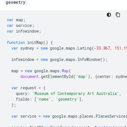
geometry
.
var
map
;
var
service
;
var
infowindow
;
function
initMap
()
{
var
sydney
=
new
google
.
maps
.
LatLng
(
-
33.867
,
151.1
infowindow
=
new
google
.
maps
.
InfoWindow
();
map
=
new
google
.
maps
.
Map
(
document
.
getElementById
(
'map'
),
{
center
:
sydne
var
request
=
{
query
:
'Museum of Contemporary Art Australia'
,
fields
:
[
'name'
,
'geometry'
],
};
var
service
=
new
google
.
maps
.
places
.
PlacesService