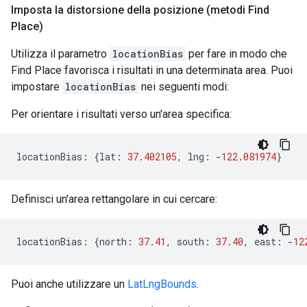
Imposta la distorsione della posizione (metodi Find
Place)
Utilizza il parametro
locationBias
per fare in modo che
Find Place favorisca i risultati in una determinata area. Puoi
impostare
locationBias
nei seguenti modi:
Per orientare i risultati verso un'area specifica:
locationBias
:
{
lat
:
37.402105
,
lng
:
-
122.081974
}
Definisci un'area rettangolare in cui cercare:
locationBias
:
{
north
:
37.41
,
south
:
37.40
,
east
:
-
12
Puoi anche utilizzare un
LatLngBounds
.