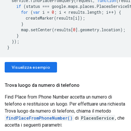
service
.
findPlaceFromQuery
(
request
,
function
(
resul
if
(
status
===
google
.
maps
.
places
.
PlacesServiceS
for
(
var
i
=
0
;
i
<
results
.
length
;
i
++
)
{
createMarker
(
results
[
i
]);
}
map
.
setCenter
(
results
[
0
].
geometry
.
location
);
}
});
}
Visualizza esempio
Trova luogo da numero di telefono
Find Place from Phone Number accetta un numero di
telefono e restituisce un luogo. Per effettuare una richiesta
Trova luogo da numero di telefono, chiama il metodo
findPlaceFromPhoneNumber()
di
PlacesService
, che
accetta i seguenti parametri: