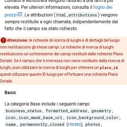
Contatto e Atmosfera vengono fatturati a una tariffa più
elevata. Per ulteriori informazioni, consulta il
foglio dei
prezzi
. Le attribuzioni (
html_attributions
) vengono
sempre restituite a ogni chiamata, indipendentemente dal
fatto che il campo sia stato richiesto.
Attenzione:
le richieste di ricerca di luoghi e di dettagli del luogo
non restituiscono gli stessi campi. Le richieste di ricerca di luoghi
restituiscono un sottoinsieme dei campi restituiti dalle richieste Place
Details. Se il campo che ti interessa non viene restituito dalla ricerca di
luoghi, puoi utilizzare la ricerca di luoghi per ottenere un
place_id
,
quindi utilizzare questo ID luogo per effettuare una richiesta Place
Details.
Basic
La categoria Base include i seguenti campi:
business_status
,
formatted_address
,
geometry
,
icon
,
icon_mask_base_uri
,
icon_background_color
,
name
,
permanently_closed
(
ritirato
),
photos
,