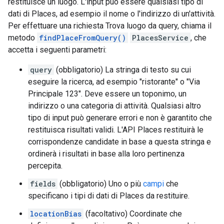
restituisce un luogo. L'input può essere qualsiasi tipo di
dati di Places, ad esempio il nome o l'indirizzo di un'attività.
Per effettuare una richiesta Trova luogo da query, chiama il
metodo
findPlaceFromQuery()
PlacesService
, che
accetta i seguenti parametri:
query
(obbligatorio) La stringa di testo su cui
eseguire la ricerca, ad esempio "ristorante" o "Via
Principale 123". Deve essere un toponimo, un
indirizzo o una categoria di attività. Qualsiasi altro
tipo di input può generare errori e non è garantito che
restituisca risultati validi. L'API Places restituirà le
corrispondenze candidate in base a questa stringa e
ordinerà i risultati in base alla loro pertinenza
percepita.
fields
(obbligatorio) Uno o più
campi
che
specificano i tipi di dati di Places da restituire.
locationBias
(facoltativo) Coordinate che