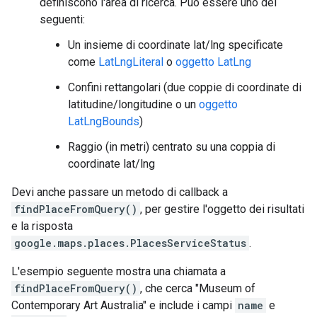
definiscono l'area di ricerca. Può essere uno dei
seguenti:
Un insieme di coordinate lat/lng specificate
come
LatLngLiteral
o
oggetto LatLng
Confini rettangolari (due coppie di coordinate di
latitudine/longitudine o un
oggetto
LatLngBounds
)
Raggio (in metri) centrato su una coppia di
coordinate lat/lng
Devi anche passare un metodo di callback a
findPlaceFromQuery()
, per gestire l'oggetto dei risultati
e la risposta
google.maps.places.PlacesServiceStatus
.
L'esempio seguente mostra una chiamata a
findPlaceFromQuery()
, che cerca "Museum of
Contemporary Art Australia" e include i campi
name
e