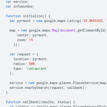
var
service
;
var
infowindow
;
function
initialize
()
{
var
pyrmont
=
new
google
.
maps
.
LatLng
(
-
33.8665433
,
map
=
new
google
.
maps
.
Map
(
document
.
getElementById
(
center
:
pyrmont
,
zoom
:
15
});
var
request
=
{
location
:
pyrmont
,
radius
:
500
,
type
:
'restaurant'
};
service
=
new
google
.
maps
.
places
.
PlacesService
(
map
service
.
nearbySearch
(
request
,
callback
);
}
function
callback
(
results
,
status
)
{
if
(
status
==
google
.
maps
.
places
.
PlacesServiceStat