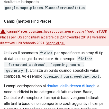
risultati e la risposta
google.maps.places.PlacesServiceStatus
.
Campi (metodi Find Place)
I campi Places
opening_hours.open_now
e
utc_offset
nell'SDK
Places per iOS sono ritirati a partire dal 20 novembre 2019 e verranno
disattivati il 20 febbraio 2021.
Scopri di più.
Utilizza il parametro
fields
per specificare un array di tipi
di dati sui luoghi da restituire. Ad esempio:
fields:
['formatted_address', 'opening_hours',
'geometry']
. Utilizza un punto quando specifichi valori
composti. Ad esempio
opening_hours.weekday_text
.
I campi corrispondono ai
risultati della ricerca di luoghi
e
sono suddivisi in tre categorie di fatturazione: Basic,
Contact e Atmosphere. I campi di base vengono fatturati
alla tariffa base e non comportano costi aggiuntivi. I campi