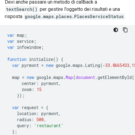
Devi anche passare un metodo di callback a
textSearch()
per gestire l'oggetto dei risultati e una
risposta
google.maps.places.PlacesServiceStatus
.
var
map
;
var
service
;
var
infowindow
;
function
initialize
()
{
var
pyrmont
=
new
google
.
maps
.
LatLng
(
-
33.8665433
,
1
map
=
new
google
.
maps
.
Map
(
document
.
getElementById
(
center
:
pyrmont
,
zoom
:
15
});
var
request
=
{
location
:
pyrmont
,
radius
:
500
,
query
:
'restaurant'
};