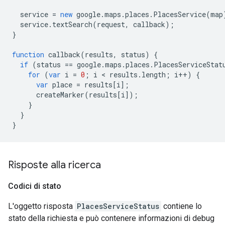
service
=
new
google
.
maps
.
places
.
PlacesService
(
map
service
.
textSearch
(
request
,
callback
);
}
function
callback
(
results
,
status
)
{
if
(
status
==
google
.
maps
.
places
.
PlacesServiceStat
for
(
var
i
=
0
;
i
<
results
.
length
;
i
++
)
{
var
place
=
results
[
i
];
createMarker
(
results
[
i
]);
}
}
}
Risposte alla ricerca
Codici di stato
L'oggetto risposta
PlacesServiceStatus
contiene lo
stato della richiesta e può contenere informazioni di debug