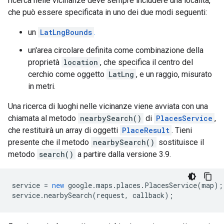
ricerca nelle vicinanze deve sempre includere una località,
che può essere specificata in uno dei due modi seguenti:
un
LatLngBounds
.
un'area circolare definita come combinazione della
proprietà
location
, che specifica il centro del
cerchio come oggetto
LatLng
, e un raggio, misurato
in metri.
Una ricerca di luoghi nelle vicinanze viene avviata con una
chiamata al metodo
nearbySearch()
di
PlacesService
,
che restituirà un array di oggetti
PlaceResult
. Tieni
presente che il metodo
nearbySearch()
sostituisce il
metodo
search()
a partire dalla versione 3.9.
service
=
new
google
.
maps
.
places
.
PlacesService
(
map
);
service
.
nearbySearch
(
request
,
callback
);