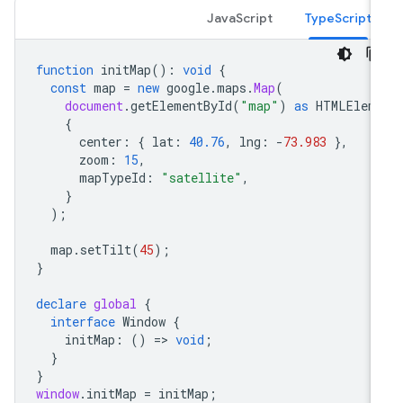
JavaScript
TypeScript
function
initMap
()
:
void
{
const
map
=
new
google
.
maps
.
Map
(
document
.
getElementById
(
"map"
)
as
HTMLElem
{
center
:
{
lat
:
40.76
,
lng
:
-
73.983
},
zoom
:
15
,
mapTypeId
:
"satellite"
,
}
);
map
.
setTilt
(
45
);
}
declare
global
{
interface
Window
{
initMap
:
()
=
>
void
;
}
}
window
.
initMap
=
initMap
;