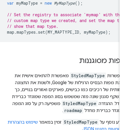
var
myMapType
=
new
MyMapType
();
// Set the registry to associate 'mymap' with the
// custom map type we created, and set the map to
// show that map type.
map
.
mapTypes
.
set
(
MY_MAPTYPE_ID
,
myMapType
);
פות מסוגננות
אפשרות
StyledMapType
מאפשרת להתאים אישית את
הצגת מפות הבסיס הרגילות של Google, ולשנות את התצוגה
זותית של רכיבים כמו כבישים, פארקים ואזורים בנויים, כך
שקף סגנון שונה מזה שמשמש בסוג המפה שמוגדר כברירת
חדל. ההגדרה
StyledMapType
משפיעה רק על סוג המפה
מוגדר כברירת מחדל
roadmap
.
דע נוסף על
StyledMapType
זמין במאמר
שימוש בהצהרות
טמעות בסגנון JSON
.