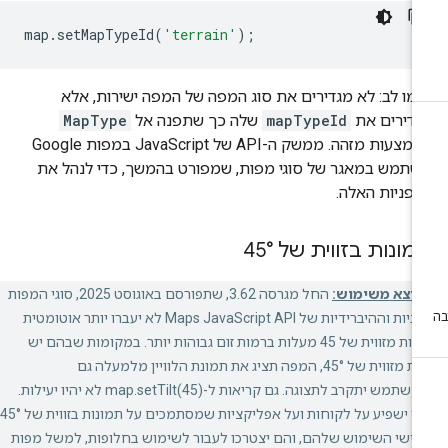
map
.
setMapTypeId
(
'terrain'
);
מו לב: לא מגדירים את סוג המפה של המפה ישירות, אלא
גדירים את
mapTypeId
שלה כך שתפנה אל
MapType
באמצעות מזהה. ממשק ה-API של JavaScript במפות Google
תמש במאגר של סוגי מפות, שמפורט בהמשך, כדי לנהל את
פניות האלה.
ונות בזווית של 45°
הוצא משימוש:
החל מגרסה 3.62, שתפורסם באוגוסט 2025, סוגי המפות
הלווייניות וההיברידיות של Maps JavaScript API לא יעברו יותר אוטומטית
לתמונות מזווית של 45 מעלות ברמות זום גבוהות יותר. במקומות שבהם יש
תמונות מזווית של 45°, המפה תציג את תמונת הלוויין מלמעלה גם
כשהמשתמש יתקרב לתצוגה. גם קריאות ל-map.setTilt(45) לא יהיו יעילות.
השינוי ישפיע על לקוחות ועל אפליקציות שמסתמכים על תמונות בזווית של 45°
ישי השימוש שלהם, והם יצטרכו לעבור לשימוש בחלופות, למשל מפות