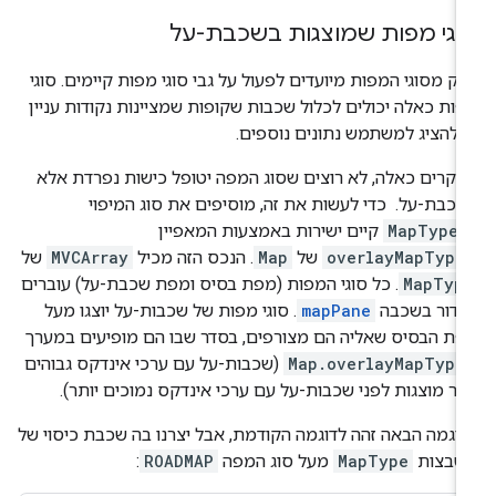
וגי מפות שמוצגות בשכבת-על
ק מסוגי המפות מיועדים לפעול על גבי סוגי מפות קיימים. סוגי
ות כאלה יכולים לכלול שכבות שקופות שמציינות נקודות עניין
 להציג למשתמש נתונים נוספים.
קרים כאלה, לא רוצים שסוג המפה יטופל כישות נפרדת אלא
כבת-על. כדי לעשות את זה, מוסיפים את סוג המיפוי
MapType
קיים ישירות באמצעות המאפיין
overlayMapType
של
Map
. הנכס הזה מכיל
MVCArray
של
MapTyp
. כל סוגי המפות (מפת בסיס ומפת שכבת-על) עוברים
נדור בשכבה
mapPane
. סוגי מפות של שכבות-על יוצגו מעל
ת הבסיס שאליה הם מצורפים, בסדר שבו הם מופיעים במערך
Map.overlayMapType
(שכבות-על עם ערכי אינדקס גבוהים
תר מוצגות לפני שכבות-על עם ערכי אינדקס נמוכים יותר).
וגמה הבאה זהה לדוגמה הקודמת, אבל יצרנו בה שכבת כיסוי של
שבצות
MapType
מעל סוג המפה
ROADMAP
: