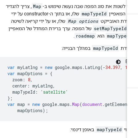
י לשנות את סוג המפה שבה נעשה שימוש ב-
Map
, צריך להגדיר
ת המאפיין
mapTypeId
שלו, או בתוך ה-constructor על ידי
דרת האובייקט
Map options
שלו, או על ידי קריאה לשיטה
setMapTypeId(
של המפה. ערך ברירת המחדל של המאפיין
mapTypeI
הוא
roadmap
.
גדרת
mapTypeId
במהלך הבנייה:
var
myLatlng
=
new
google
.
maps
.
LatLng
(
-
34.397
,
15
var
mapOptions
=
{
zoom
:
8
,
center
:
myLatlng
,
mapTypeId
:
'satellite'
};
var
map
=
new
google
.
maps
.
Map
(
document
.
getElement
mapOptions
);
נוי
mapTypeId
באופן דינמי: