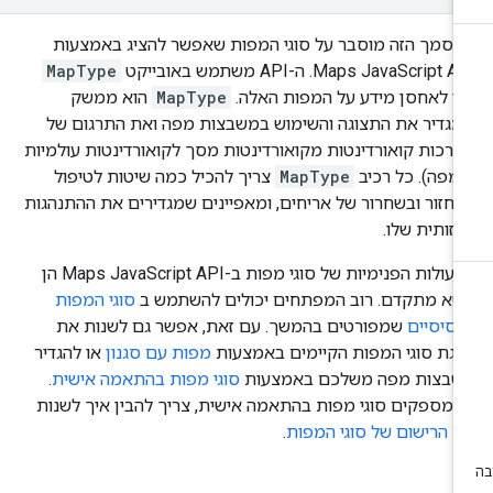
סמך הזה מוסבר על סוגי המפות שאפשר להציג באמצעות
Maps JavaScript . ה-API משתמש באובייקט
MapType
די לאחסן מידע על המפות האלה. 
MapType
הוא ממשק
גדיר את התצוגה והשימוש במשבצות מפה ואת התרגום של
רכות קואורדינטות מקואורדינטות מסך לקואורדינטות עולמיות
מפה). כל רכיב
MapType
צריך להכיל כמה שיטות לטיפול
חזור ובשחרור של אריחים, ומאפיינים שמגדירים את ההתנהגות
זותית שלו.
הפעולות הפנימיות של סוגי מפות ב-Maps JavaScript API הן
שא מתקדם. רוב המפתחים יכולים להשתמש ב
סוגי המפות
סיסיים
שמפורטים בהמשך. עם זאת, אפשר גם לשנות את
גת סוגי המפות הקיימים באמצעות
מפות עם סגנון
או להגדיר
שבצות מפה משלכם באמצעות
סוגי מפות בהתאמה אישית
.
מספקים סוגי מפות בהתאמה אישית, צריך להבין איך לשנות
ת
הרישום של סוגי המפות
.