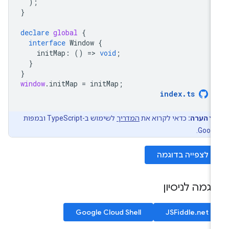
);
}
declare
global
{
interface
Window
{
initMap
:
()
=
>
void
;
}
}
window
.
initMap
=
initMap
;
index
.
ts
הערה:
כדאי לקרוא את
המדריך
לשימוש ב-TypeScript ובמפות
Googl
לצפייה בדוגמה
וגמה לניסיון
Google Cloud Shell
JSFiddle.net