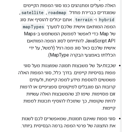
האלה פועלים ומתנהגים כמו סוגי המפות הקיימים
שמוגדרים כברירת מחדל:
roadmap
,
satellite
,
hybrid
ו-
terrain
. אתם יכולים להוסיף את סוג
המפה המותאם אישית שלכם למערך
mapTypes
של Map כדי לאפשר לממשק המשתמש ב-Maps
JavaScript API להתייחס לסוג המפה המותאם
אישית שלכם כאל סוג מפה רגיל (למשל, על ידי
הכללתו באמצעי הבקרה MapType).
שכבות-על
של משבצות תמונה שמוצגות מעל סוגי
מפות בסיסיות קיימים. בדרך כלל, סוגי המפות האלה
משמשים להוספת מידע למפה קיימת, ולעתים
קרובות הם מוגבלים למיקומים ספציפיים או לרמות
זום מסוימות. שימו לב שהמשבצות האלה עשויות
להיות שקופות, כך שתוכלו להוסיף תכונות למפות
קיימות.
סוגי מפות שאינם תמונות, שמאפשרים לכם לשנות
את התצוגה של פרטי המפה ברמה הבסיסית ביותר.