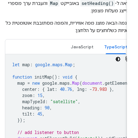
יאה ל-
setHeading()
באובייקט
Map
והעברת ערך מספרי
ייצג מעלות מצפון.
וגמה הבאה מוצג מפה אווירית, והמפה מסתובבת אוטומטית כל
ן:
JavaScript
TypeScript
let
map
:
google.maps.Map
;
function
initMap
()
:
void
{
map
=
new
google
.
maps
.
Map
(
document
.
getElement
center
:
{
lat
:
40.76
,
lng
:
-
73.983
},
zoom
:
15
,
mapTypeId
:
"satellite"
,
heading
:
90
,
tilt
:
45
,
});
// add listener to button