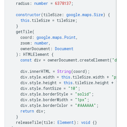
radius
:
number
=
6378137
;
constructor
(
tileSize
:
google.maps.Size
)
{
this
.
tileSize
=
tileSize
;
}
getTile
(
coord
:
google.maps.Point
,
zoom
:
number
,
ownerDocument
:
Document
)
:
HTMLElement
{
const
div
=
ownerDocument
.
createElement
(
"di
div
.
innerHTML
=
String
(
coord
);
div
.
style
.
width
=
this
.
tileSize
.
width
+
"px
div
.
style
.
height
=
this
.
tileSize
.
height
+
"
div
.
style
.
fontSize
=
"10"
;
div
.
style
.
borderStyle
=
"solid"
;
div
.
style
.
borderWidth
=
"1px"
;
div
.
style
.
borderColor
=
"#AAAAAA"
;
return
div
;
}
releaseTile
(
tile
:
Element
)
:
void
{}