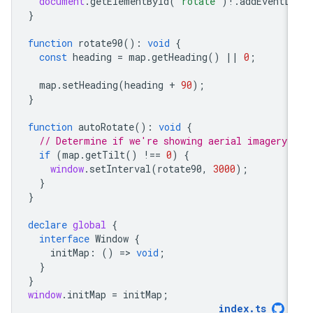
document
.
getElementById
(
"rotate"
)
!
.
addEventLi
}
function
rotate90
()
:
void
{
const
heading
=
map
.
getHeading
()
||
0
;
map
.
setHeading
(
heading
+
90
);
}
function
autoRotate
()
:
void
{
// Determine if we're showing aerial imagery.
if
(
map
.
getTilt
()
!==
0
)
{
window
.
setInterval
(
rotate90
,
3000
);
}
}
declare
global
{
interface
Window
{
initMap
:
()
=
>
void
;
}
}
window
.
initMap
=
initMap
;
index
.
ts