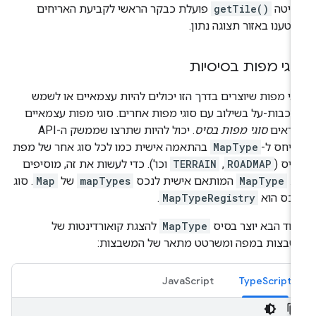
שיטה
getTile()
פועלת כבקר הראשי לקביעת האריחים
יטענו באזור תצוגה נתון.
וגי מפות בסיסיות
גי מפות שיוצרים בדרך הזו יכולים להיות עצמאיים או לשמש
כבות-על בשילוב עם סוגי מפות אחרים. סוגי מפות עצמאיים
קראים
סוגי מפות בסיס
. יכול להיות שתרצו שממשק ה-API
ייחס ל-
MapType
בהתאמה אישית כמו לכל סוג אחר של מפת
יס (
ROADMAP
,‏
TERRAIN
וכו'). כדי לעשות את זה, מוסיפים
ת
MapType
המותאם אישית לנכס
mapTypes
של
Map
. סוג
נכס הוא
MapTypeRegistry
.
וד הבא יוצר בסיס
MapType
להצגת קואורדינטות של
שבצות במפה ומשרטט מתאר של המשבצות:
JavaScript
TypeScript