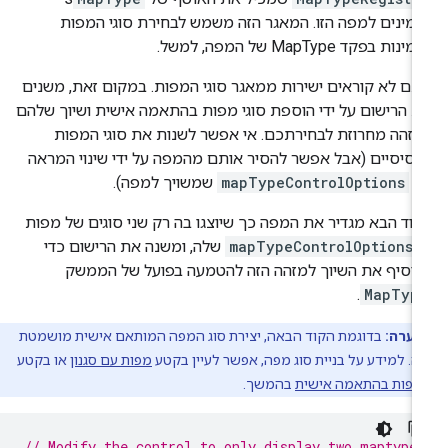
מינים למפה הזו. המאגר הזה משמש לבחירת סוגי המפות
ינות בפקד MapType של המפה, למשל.
ם לא קוראים ישירות ממאגר סוגי המפות. במקום זאת, משנים
 הרישום על ידי הוספת סוגי מפות בהתאמה אישית ושיוך שלהם
זהה מחרוזת לבחירתכם. אי אפשר לשנות את סוגי המפות
סיסיים (אבל אפשר להסיר אותם מהמפה על ידי שינוי המראה
ל
mapTypeControlOptions
שמשויך למפה).
וד הבא מגדיר את המפה כך שיוצגו בה רק שני סוגים של מפות
mapTypeControlOptions
שלה, ומשנה את הרישום כדי
וסיף את השיוך למזהה הזה להטמעה בפועל של הממשק
.
MapTyp
הערה:
בדוגמת הקוד הבאה, יצירת סוג המפה המותאם אישית מושמטת
נה. למידע על בניית סוג מפה, אפשר לעיין בקטע
מפות עם סגנון
או בקטע
 מפות בהתאמה אישית
בהמשך.
// Modify the control to only display two maptype