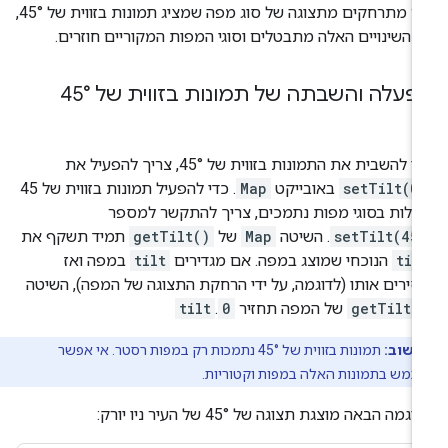
אם מתרחקים מתצוגה של סוג מפה שמציג תמונות בזווית של 45°,
 השינויים האלה מתבטלים וסוגי המפות המקוריים חוזרים.
פעלה והשבתה של תמונות בזווית של 45°
י להשבית את התמונות בזווית של 45°, צריך להפעיל את
setTilt(0
באובייקט
Map
. כדי להפעיל תמונות בזווית של 45
לות בסוגי מפות נתמכים, צריך להתקשר למספר
setTilt(45
. השיטה
Map
של
getTilt()
תמיד תשקף את
til
הנוכחי שמוצג במפה. אם מגדירים
tilt
במפה ואז
ירים אותו (לדוגמה, על ידי הרחקת התצוגה של המפה), השיטה
getTilt(
של המפה תחזיר
0
.
tilt
חשוב:
תמונות בזווית של 45° נתמכות רק במפות רסטר. אי אפשר
מש בתמונות האלה במפות וקטוריות.
וגמה הבאה מוצגת תצוגה של 45° של העיר ניו יורק: