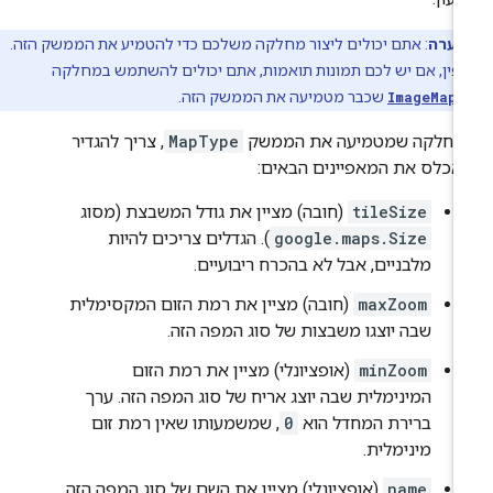
הערה
: אתם יכולים ליצור מחלקה משלכם כדי להטמיע את הממשק הזה.
פין, אם יש לכם תמונות תואמות, אתם יכולים להשתמש במחלקה
ImageMapT
שכבר מטמיעה את הממשק הזה.
מחלקה שמטמיעה את הממשק
MapType
, צריך להגדיר
אכלס את המאפיינים הבאים:
tileSize
(חובה) מציין את גודל המשבצת (מסוג
google.maps.Size
). הגדלים צריכים להיות
מלבניים, אבל לא בהכרח ריבועיים.
maxZoom
(חובה) מציין את רמת הזום המקסימלית
שבה יוצגו משבצות של סוג המפה הזה.
minZoom
(אופציונלי) מציין את רמת הזום
המינימלית שבה יוצג אריח של סוג המפה הזה. ערך
ברירת המחדל הוא
0
, שמשמעותו שאין רמת זום
מינימלית.
name
(אופציונלי) מציין את השם של סוג המפה הזה.