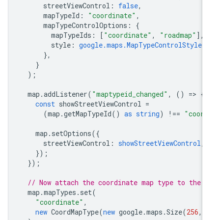
streetViewControl
:
false
,
mapTypeId
:
"coordinate"
,
mapTypeControlOptions
:
{
mapTypeIds
:
[
"coordinate"
,
"roadmap"
],
style
:
google.maps.MapTypeControlStyle.
},
}
);
map
.
addListener
(
"maptypeid_changed"
,
()
=
>
{
const
showStreetViewControl
=
(
map
.
getMapTypeId
()
as
string
)
!==
"coord
map
.
setOptions
({
streetViewControl
:
showStreetViewControl
,
});
});
// Now attach the coordinate map type to the 
map
.
mapTypes
.
set
(
"coordinate"
,
new
CoordMapType
(
new
google
.
maps
.
Size
(
256
,