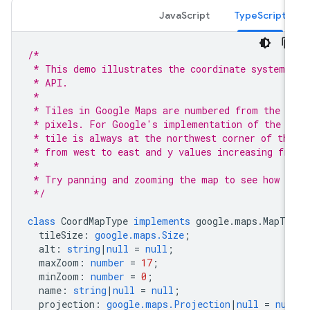
JavaScript
TypeScript
/*
 * This demo illustrates the coordinate system 
 * API.
 *
 * Tiles in Google Maps are numbered from the s
 * pixels. For Google's implementation of the M
 * tile is always at the northwest corner of th
 * from west to east and y values increasing fr
 *
 * Try panning and zooming the map to see how t
 */
class
CoordMapType
implements
google
.
maps
.
MapTy
tileSize
:
google.maps.Size
;
alt
:
string
|
null
=
null
;
maxZoom
:
number
=
17
;
minZoom
:
number
=
0
;
name
:
string
|
null
=
null
;
projection
:
google.maps.Projection
|
null
=
nul