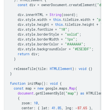
const
div
=
ownerDocument
.
createElement
(
"di
div
.
innerHTML
=
String
(
coord
);
div
.
style
.
width
=
this
.
tileSize
.
width
+
"px
div
.
style
.
height
=
this
.
tileSize
.
height
+
"
div
.
style
.
fontSize
=
"10"
;
div
.
style
.
borderStyle
=
"solid"
;
div
.
style
.
borderWidth
=
"1px"
;
div
.
style
.
borderColor
=
"#AAAAAA"
;
div
.
style
.
backgroundColor
=
"#E5E3DF"
;
return
div
;
}
releaseTile
(
tile
:
HTMLElement
)
:
void
{}
}
function
initMap
()
:
void
{
const
map
=
new
google
.
maps
.
Map
(
document
.
getElementById
(
"map"
)
as
HTMLElem
{
zoom
:
10
,
center
:
{
lat
:
41.85
,
lng
:
-
87.65
},