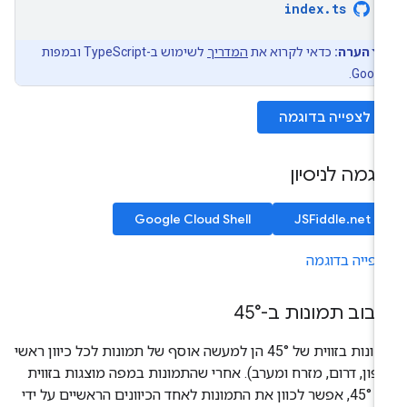
index
.
ts
הערה:
כדאי לקרוא את
המדריך
לשימוש ב-TypeScript ובמפות
Googl
לצפייה בדוגמה
וגמה לניסיון
Google Cloud Shell
JSFiddle.net
פייה בדוגמה
יבוב תמונות ב-45°
תמונות בזווית של 45° הן למעשה אוסף של תמונות לכל כיוון ראשי
פון, דרום, מזרח ומערב). אחרי שהתמונות במפה מוצגות בזווית
של 45°, אפשר לכוון את התמונות לאחד הכיוונים הראשיים על ידי