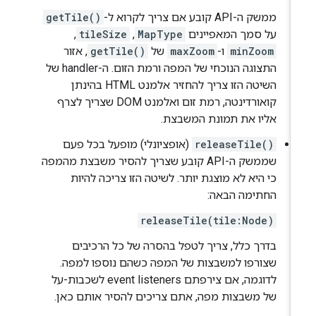
ממשק ה-API קובע אם צריך לקרוא ל-
getTile()
על סמך המאפיינים
MapType
,‏
tileSize
,‏
minZoom
ו-
maxZoom
של
getTile()
, אזור
התצוגה הנוכחי של המפה ורמת הזום. ה-handler של
השיטה הזו צריך להחזיר אלמנט HTML בהינתן
קואורדינטה, רמת זום ואלמנט DOM שצריך לצרף
אליו את תמונת המשבצת.
releaseTile()
(אופציונלי) מופעל בכל פעם
שממשק ה-API קובע שצריך להסיר משבצת מהמפה
כי היא לא מוצגת יותר. לשיטה הזו צריכה להיות
החתימה הבאה:
releaseTile(tile:Node)
בדרך כלל, צריך לטפל בהסרה של כל הרכיבים
שצורפו למשבצות של המפה כשהם נוספו למפה.
לדוגמה, אם צירפתם event listeners לשכבות-על
של משבצות מפה, אתם צריכים להסיר אותם כאן.