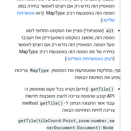
המאפיין הזה נדרש רק אם רוצים לאפשר בחירה בסוג
המפה הזה באמצעות רכיב MapType. (ראו
אפשרויות
שליטה
).
alt
(אופציונלי) מציין את הטקסט החלופי לסוג
המפה הזה, שמוצג כטקסט כשמעבירים את העכבר
מעל המפה. המאפיין הזה נדרש רק אם רוצים לאפשר
בחירה של סוג המפה הזה באמצעות רכיב MapType.
(
לעיון באפשרויות השליטה
).
נוסף, מחלקות שמטמיעות את הממשק
MapType
צריכות
טמיע את השיטות הבאות:
getTile()
(נדרש) נקרא בכל פעם שממשק ה-
API קובע שהמפה צריכה להציג משבצות חדשות
עבור אזור התצוגה הנתון. ל-
getTile()
method
צריכה להיות החתימה הבאה:
getTile(tileCoord:Point,zoom:number,ow
nerDocument:Document):Node