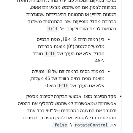
מרכזי במיקום הנוכחי. כברירת מחדל, התצוגות האלה
מכוונות לצפון. אם המשתמש מבצע זום אאוט,
תמונות הלוויין או התמונות ההיברידיות שמוגדרות
כברירת מחדל מופיעות שוב. ההתנהגות משתנה
בהתאם לרמת הזום ולערך של
tilt
:
בין רמות הזום 12 ו-18, מפת הבסיס
מלמעלה למטה (0°) מוצגת כברירת
מחדל, אלא אם הערך של
tilt
מוגדר
ל-45.
במפות בסיס ברמות זום של 18 ומעלה
מוצגת מפת בסיס בזווית של 45 מעלות,
אלא אם הערך של
tilt
הוא 0.
פקד הסיבוב מוצג. אמצעי הבקרה לסיבוב מספק
אפשרויות שמאפשרות למשתמש להחליף את ההטיה
ולסובב את התצוגה במרווחים של 90° בכל אחד
מהכיוונים. כדי להסתיר את לחצן הסיבוב, מגדירים
את
rotateControl
ל-
false
.