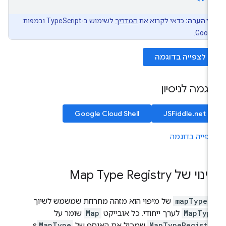
הערה:
כדאי לקרוא את
המדריך
לשימוש ב-TypeScript ובמפות
Googl
לצפייה בדוגמה
וגמה לניסיון
Google Cloud Shell
JSFiddle.net
פייה בדוגמה
וי של Map Type Registry
mapTypeI
של מיפוי הוא מזהה מחרוזת שמשמש לשיוך
MapTyp
לערך ייחודי. כל אובייקט
Map
שומר על
MapTypeRegistr
שמכיל את האוסף של
MapType
s