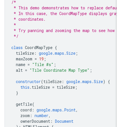
/*
 * This demo demonstrates how to replace defaul
 * In this case, the CoordMapType displays gray
 * coordinates.
 *
 * Try panning and zooming the map to see how t
 */
class
CoordMapType
{
tileSize
:
google.maps.Size
;
maxZoom
=
19
;
name
=
"Tile #s"
;
alt
=
"Tile Coordinate Map Type"
;
constructor
(
tileSize
:
google.maps.Size
)
{
this
.
tileSize
=
tileSize
;
}
getTile
(
coord
:
google.maps.Point
,
zoom
:
number
,
ownerDocument
:
Document
)
:
HTMLElement
{