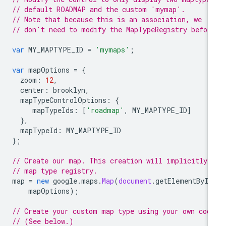
// default ROADMAP and the custom 'mymap'.
// Note that because this is an association, we
// don't need to modify the MapTypeRegistry befor
var
MY_MAPTYPE_ID
=
'mymaps'
;
var
mapOptions
=
{
zoom
:
12
,
center
:
brooklyn
,
mapTypeControlOptions
:
{
mapTypeIds
:
[
'roadmap'
,
MY_MAPTYPE_ID
]
},
mapTypeId
:
MY_MAPTYPE_ID
};
// Create our map. This creation will implicitly 
// map type registry.
map
=
new
google
.
maps
.
Map
(
document
.
getElementById
mapOptions
);
// Create your custom map type using your own cod
// (See below.)