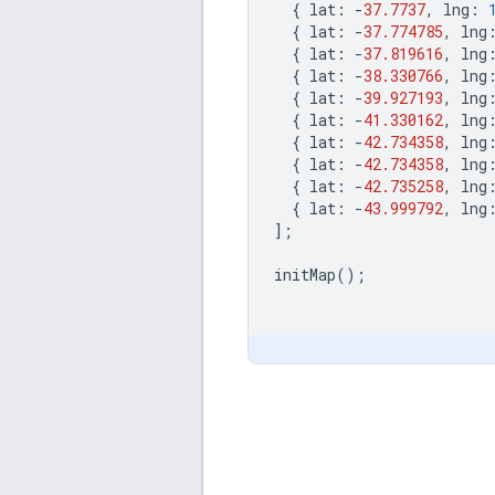
{
lat
:
-
37.7737
,
lng
:
{
lat
:
-
37.774785
,
lng
{
lat
:
-
37.819616
,
lng
{
lat
:
-
38.330766
,
lng
{
lat
:
-
39.927193
,
lng
{
lat
:
-
41.330162
,
lng
{
lat
:
-
42.734358
,
lng
{
lat
:
-
42.734358
,
lng
{
lat
:
-
42.735258
,
lng
{
lat
:
-
43.999792
,
lng
];
initMap
();