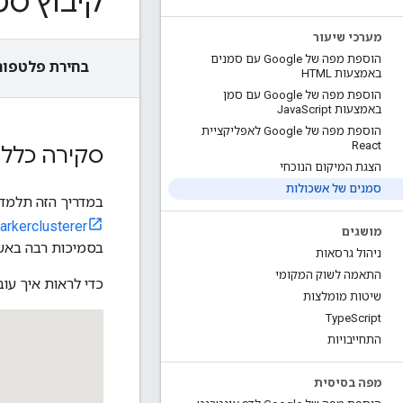
קיבוץ סמ
מערכי שיעור
הוספת מפה של Google עם סמנים
בחירת פלטפור
באמצעות HTML
הוספת מפה של Google עם סמן
באמצעות Java
Script
הוספת מפה של Google לאפליקציית
React
סקירה כללי
הצגת המיקום הנוכחי
סמנים של אשכולות
במדריך הזה תלמד
rkerclusterer
מושגים
בסמיכות רבה באש
ניהול גרסאות
התאמה לשוק המקומי
כדי לראות איך עו
שיטות מומלצות
Type
Script
התחייבויות
מפה בסיסית