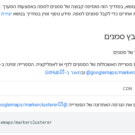
נושא, במדריך הזה מוסיפה קבוצה של סמנים למפה באמצעות המערך
חרים כדי לקבל סמנים למפה. מידע נוסף זמין במדריך בנושא
יצירת 
ץ סמנים
 של סמנים:
פריית האשכולות של הסמנים לדף או לאפליקציה. הספרייה זמינה ב-NPM בכתובת
‎@googlemaps/markerc
וב
מאגר ב-GitHub
.
CDN
 את הגרסה האחרונה של הספרייה
@googlemaps/markerclusterer
lemaps
/
markerclusterer