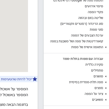
הוספת מפה של Google לדף אינטרנט
מיפוי אירועים
פקדי המפה
שליטה בזום ובהזזה
סוג הרינדור (רסטרים ווקטוריים)
סוגי מפות
ערכת הצבעים של המפה
קואורדינטות של מפה ושל משבצת במפה
התאמה אישית של מפות
עבודה עם מפות בתלת-ממד
סקירה כללית
מתחילים
מושגים
יכול להיות שהטעימות ל
מפה תלת-ממדית בסיסית
סמנים
המספר על אשכול מ
ציור על המפה
המספר באשכול קט
משאבים
בדוגמה הבאה מוצג