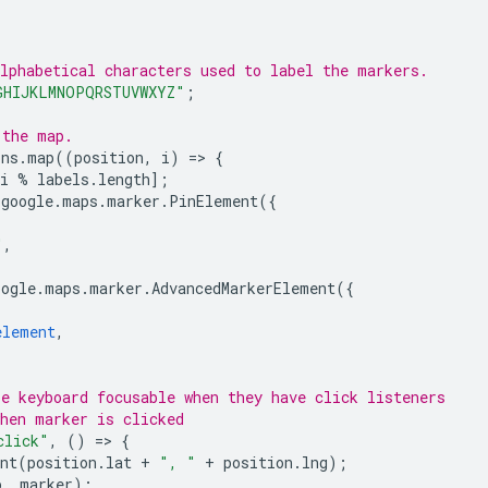
,
alphabetical characters used to label the markers.
GHIJKLMNOPQRSTUVWXYZ"
;
 the map.
ons
.
map
((
position
,
i
)
=
>
{
i
%
labels
.
length
];
google
.
maps
.
marker
.
PinElement
({
"
,
oogle
.
maps
.
marker
.
AdvancedMarkerElement
({
element
,
be keyboard focusable when they have click listeners
when marker is clicked
click"
,
()
=
>
{
nt
(
position
.
lat
+
", "
+
position
.
lng
);
p
,
marker
);