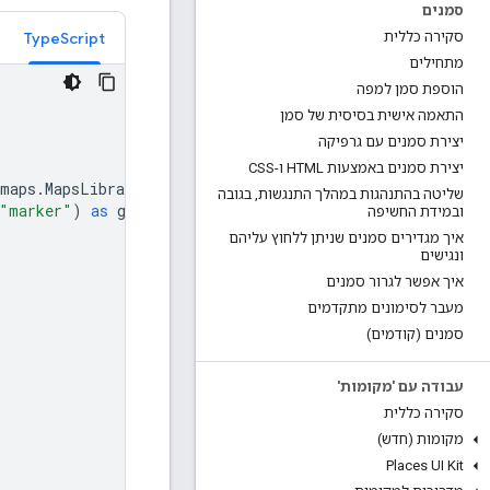
סמנים
סקירה כללית
TypeScript
מתחילים
הוספת סמן למפה
התאמה אישית בסיסית של סמן
יצירת סמנים עם גרפיקה
יצירת סמנים באמצעות HTML ו-CSS
maps
.
MapsLibrary
;
שליטה בהתנהגות במהלך התנגשות
,
בגובה
"marker"
)
as
google
.
maps
.
MarkerLibrary
;
ובמידת החשיפה
איך מגדירים סמנים שניתן ללחוץ עליהם
ונגישים
איך אפשר לגרור סמנים
מעבר לסימונים מתקדמים
סמנים (קודמים)
עבודה עם 'מקומות'
סקירה כללית
מקומות (חדש)
Places UI Kit