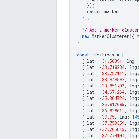
});
return
marker
;
});
// Add a marker cluste
new
MarkerClusterer
({
}
const
locations
=
[
{
lat
:
-
31.56391
,
lng
:
{
lat
:
-
33.718234
,
lng
{
lat
:
-
33.727111
,
lng
{
lat
:
-
33.848588
,
lng
{
lat
:
-
33.851702
,
lng
{
lat
:
-
34.671264
,
lng
{
lat
:
-
35.304724
,
lng
{
lat
:
-
36.817685
,
lng
{
lat
:
-
36.828611
,
lng
{
lat
:
-
37.75
,
lng
:
14
{
lat
:
-
37.759859
,
lng
{
lat
:
-
37.765015
,
lng
{
lat
:
-
37.770104
,
lng