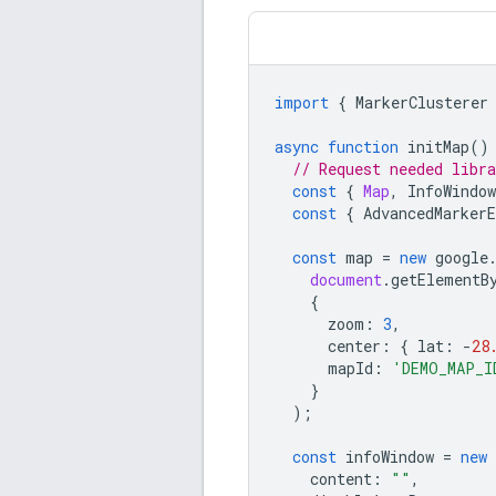
import
{
MarkerClusterer
async
function
initMap
()
// Request needed libra
const
{
Map
,
InfoWindow
const
{
AdvancedMarker
const
map
=
new
google
document
.
getElementB
{
zoom
:
3
,
center
:
{
lat
:
-
28
mapId
:
'DEMO_MAP_I
}
);
const
infoWindow
=
new
content
:
""
,