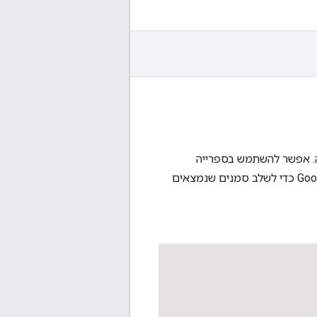
ה. אפשר להשתמש בספרייה
בשילוב עם ממשק API של JavaScript במפות Google כדי לשלב סמנים שנמצאים