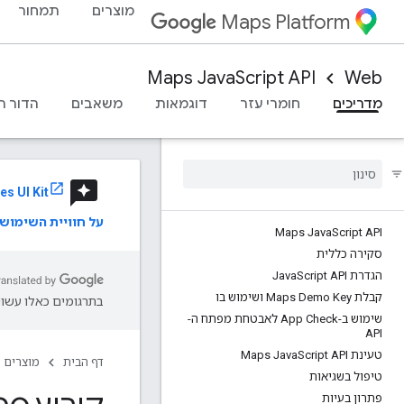
מוצרים
תמחור
Maps Platform
Maps JavaScript API
Web
מדריכים
חומרי עזר
דוגמאות
משאבים
הדור ה
reviews
es UI Kit
על חוויית השימו
Maps Java
Script API
סקירה כללית
הגדרת Java
Script API
קבלת Maps Demo Key ושימוש בו
בתרגומים כאלו עשויו
שימוש ב-App Check לאבטחת מפתח ה-
API
טעינת Maps Java
Script API
דף הבית
מוצרים
טיפול בשגיאות
פתרון בעיות