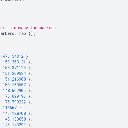
rer to manage the markers.
markers
,
map
});
147.154312
},
:
150.363181
},
:
150.371124
},
:
151.209834
},
:
151.216968
},
:
150.863657
},
:
148.662905
},
:
175.699196
},
:
175.790222
},
5.116667
},
:
145.128708
},
:
145.133858
},
:
145.143299
},