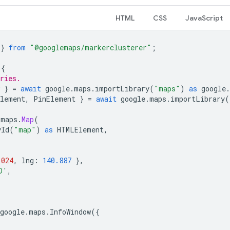
HTML
CSS
JavaScript
}
from
"@googlemaps/markerclusterer"
;
{
ries.
}
=
await
google
.
maps
.
importLibrary
(
"maps"
)
as
google
.
Element
,
PinElement
}
=
await
google
.
maps
.
importLibrary
(
.
maps
.
Map
(
yId
(
"map"
)
as
HTMLElement
,
.024
,
lng
:
140.887
},
D'
,
google
.
maps
.
InfoWindow
({