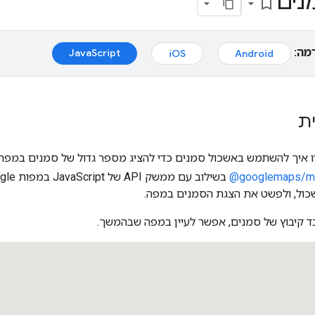
נים
bookmark_border
מה:
JavaScript
iOS
Android
ת
ו איך להשתמש באשכול סמנים כדי להציג מספר גדול של סמנים במפ
‎@googlemaps/ma
כול, ולפשט את הצגת הסמנים במפה.
בד קיבוץ של סמנים, אפשר לעיין במפה שבהמשך.