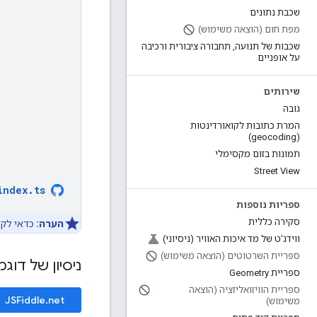
שכבת נתונים
מפת חום (הוצאה משימוש)
שכבות של תנועה
,
תחבורה ציבורית ורכיבה
על אופניים
שירותים
גובה
המרת כתובות לקואורדינטות
(geocoding)
תמונות בזום מקסימלי
Street View
index
.
ts
ספריות נוספות
סקירה כללית
הערה:
כדאי לק
ווידג'ט של מד איכות האוויר (ניסיוני)
ספריית השרטוטים (הוצאה משימוש)
ניסיון של דוג
ספריית Geometry
ספריית הוויזואליזציה (הוצאה
JSFiddle.net
משימוש)