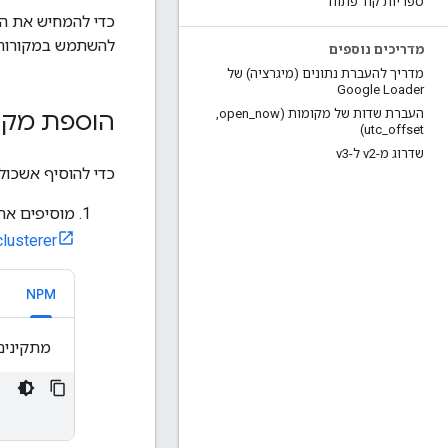
ספריות קוד פתוח
כדי להמחיש את ה
להשתמש במקורות א
מדריכים נוספים
מדריך להעברת נתונים (מיגרציה) של
Google Loader
העברת שדות של מקומות (open
now
_
,
‏
הוספת מקב
utc
_
offset)
שדרוג מ-v2 ל-v3
כדי להוסיף אשכול
מוסיפים את ס
lusterer
NPM
מתקינים