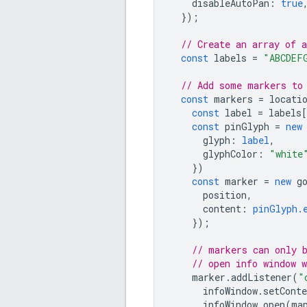
disableAutoPan
:
true
});
// Create an array of 
const
labels
=
"ABCDEF
// Add some markers to
const
markers
=
locati
const
label
=
labels
[
const
pinGlyph
=
new
glyph
:
label
,
glyphColor
:
"white
})
const
marker
=
new
g
position
,
content
:
pinGlyph.
});
// markers can only 
// open info window 
marker
.
addListener
(
"
infoWindow
.
setConte
infoWindow
.
open
(
ma