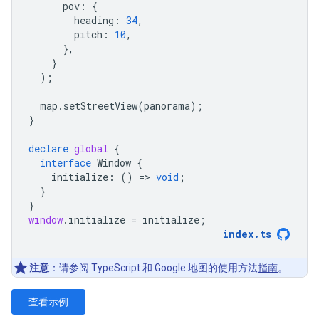
pov
:
{
heading
:
34
,
pitch
:
10
,
},
}
);
map
.
setStreetView
(
panorama
);
}
declare
global
{
interface
Window
{
initialize
:
()
=
>
void
;
}
}
window
.
initialize
=
initialize
;
index
.
ts
注意
：请参阅 TypeScript 和 Google 地图的使用方法
指南
。
查看示例