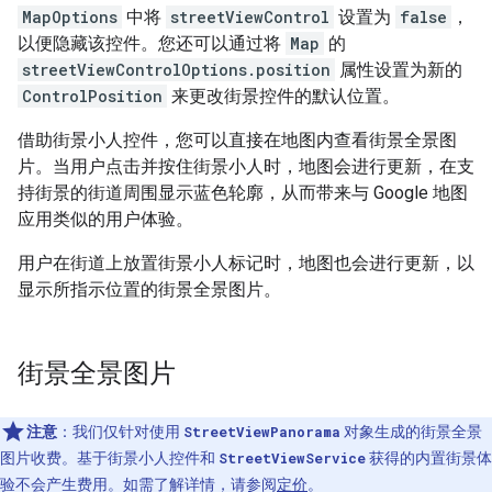
MapOptions
中将
streetViewControl
设置为
false
，
以便隐藏该控件。您还可以通过将
Map
的
streetViewControlOptions.position
属性设置为新的
ControlPosition
来更改街景控件的默认位置。
借助街景小人控件，您可以直接在地图内查看街景全景图
片。当用户点击并按住街景小人时，地图会进行更新，在支
持街景的街道周围显示蓝色轮廓，从而带来与 Google 地图
应用类似的用户体验。
用户在街道上放置街景小人标记时，地图也会进行更新，以
显示所指示位置的街景全景图片。
街景全景图片
注意
：我们仅针对使用
StreetViewPanorama
对象生成的街景全景
图片收费。基于街景小人控件和
StreetViewService
获得的内置街景体
验不会产生费用。如需了解详情，请参阅
定价
。