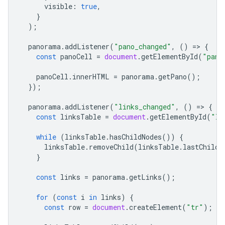
visible
:
true
,
}
);
panorama
.
addListener
(
"pano_changed"
,
()
=
>
{
const
panoCell
=
document
.
getElementById
(
"pano
panoCell
.
innerHTML
=
panorama
.
getPano
();
});
panorama
.
addListener
(
"links_changed"
,
()
=
>
{
const
linksTable
=
document
.
getElementById
(
"li
while
(
linksTable
.
hasChildNodes
())
{
linksTable
.
removeChild
(
linksTable
.
lastChild
}
const
links
=
panorama
.
getLinks
();
for
(
const
i
in
links
)
{
const
row
=
document
.
createElement
(
"tr"
);