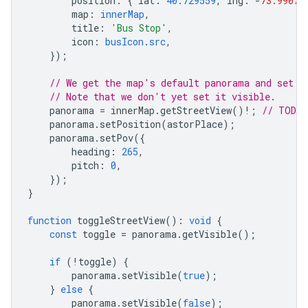
position
:
{
lat
:
40.729559
,
lng
:
-
73.99074
map
:
innerMap
,
title
:
'Bus Stop'
,
icon
:
busIcon.src
,
});
// We get the map's default panorama and set u
// Note that we don't yet set it visible.
panorama
=
innerMap
.
getStreetView
()
!
;
// TODO 
panorama
.
setPosition
(
astorPlace
);
panorama
.
setPov
({
heading
:
265
,
pitch
:
0
,
});
}
function
toggleStreetView
()
:
void
{
const
toggle
=
panorama
.
getVisible
();
if
(
!
toggle
)
{
panorama
.
setVisible
(
true
);
}
else
{
panorama
.
setVisible
(
false
);