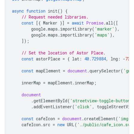
async
function
init
()
{
// Request needed libraries.
const
[{
Marker
}]
=
await
Promise
.
all
([
google
.
maps
.
importLibrary
(
'marker'
),
google
.
maps
.
importLibrary
(
'maps'
),
]);
// Set the location of Astor Place.
const
astorPlace
=
{
lat
:
40.729884
,
lng
:
-
73.
const
mapElement
=
document
.
querySelector
(
'gmp
innerMap
=
mapElement
.
innerMap
;
document
.
getElementById
(
'streetview-toggle-button'
.
addEventListener
(
'click'
,
toggleStreetVie
const
cafeIcon
=
document
.
createElement
(
'img'
)
cafeIcon
.
src
=
new
URL
(
'./public/cafe_icon.svg