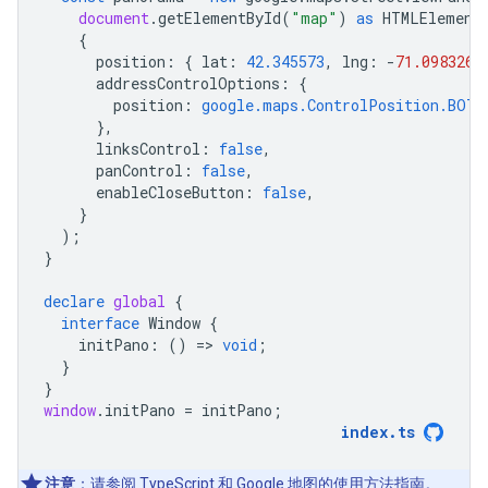
document
.
getElementById
(
"map"
)
as
HTMLElement
{
position
:
{
lat
:
42.345573
,
lng
:
-
71.098326
addressControlOptions
:
{
position
:
google.maps.ControlPosition.BOTT
},
linksControl
:
false
,
panControl
:
false
,
enableCloseButton
:
false
,
}
);
}
declare
global
{
interface
Window
{
initPano
:
()
=
>
void
;
}
}
window
.
initPano
=
initPano
;
index
.
ts
注意
：请参阅 TypeScript 和 Google 地图的使用方法
指南
。