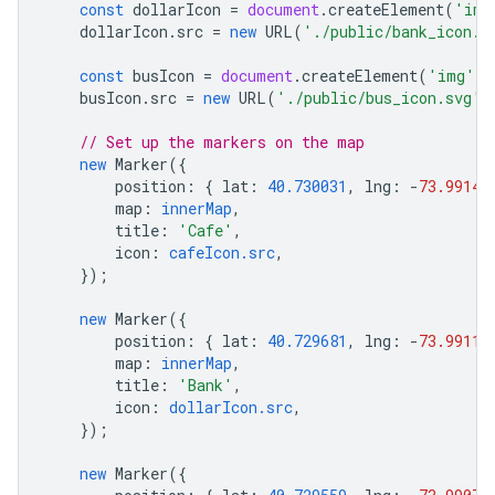
const
dollarIcon
=
document
.
createElement
(
'img
dollarIcon
.
src
=
new
URL
(
'./public/bank_icon.s
const
busIcon
=
document
.
createElement
(
'img'
);
busIcon
.
src
=
new
URL
(
'./public/bus_icon.svg'
,
// Set up the markers on the map
new
Marker
({
position
:
{
lat
:
40.730031
,
lng
:
-
73.99142
map
:
innerMap
,
title
:
'Cafe'
,
icon
:
cafeIcon.src
,
});
new
Marker
({
position
:
{
lat
:
40.729681
,
lng
:
-
73.99113
map
:
innerMap
,
title
:
'Bank'
,
icon
:
dollarIcon.src
,
});
new
Marker
({