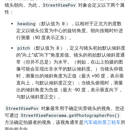
镜头朝向。为此，
StreetViewPov
对象会定义以下两个属
性：
heading
（默认值为
0
），以相对于正北方的度数
定义以镜头位置为中心的旋转角度。朝向按顺时针进
行测量（90 度表示正东）。
pitch
（默认值为
0
），定义与镜头初始默认倾斜度
的“向上”或“向下”角度差值。镜头的初始默认倾斜度通
常（但并不总是）为水平。（例如，在山上拍摄的图
像可能会呈现出非水平的默认倾斜度。）当镜头仰视
时，测量出的倾斜角度为正值（最大 +90 度，表示垂
直向上，与默认倾斜度正交）；当镜头俯视时，测量
出的倾斜角度为负值（最大 -90 度，表示垂直向下，
与默认倾斜度正交）。
StreetViewPov
对象最常用于确定街景镜头的视角。您还
可通过
StreetViewPanorama.getPhotographerPov()
方法确定拍摄者的视角，该视角通常是
汽车或街景三轮车
所
面向的方向。