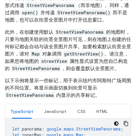
形式传递
StreetViewPanorama
（而非地图）。同样，通
过调用
open()
并传递
StreetViewPanorama()
而不是
地图，也可以在街景全景图片中打开信息窗口。
此外，在创建使用默认
StreetViewPanorama
的地图时，
只要与地图关联的街景全景图片可见，则在地图上创建的任
何标记都会自动与该全景图片共享。如要检索默认街景全景
图片，请对
Map
对象调用
getStreetView()
。请注意，
如果您将地图的
streetView
属性显式设置为您自己构造
的
StreetViewPanorama
，则会覆盖默认全景图片。
以下示例将显示一些标记，用于表示纽约市阿斯特广场周围
的不同位置。将显示画面切换到街景可显示
StreetViewPanorama
内显示的共享标记。
TypeScript
JavaScript
CSS
HTML
let
panorama
:
google.maps.StreetViewPanorama
;
let
innerMap
:
google.maps.Map
;