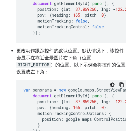
document
.
getElementById
(
'pano'
),
{
position
:
{
lat
:
37.869260
,
lng
:
-
122.25
pov
:
{
heading
:
165
,
pitch
:
0
},
motionTracking
:
false
,
motionTrackingControl
:
false
});
更改动作跟踪控件的默认位置。默认情况下，该控件
会显示在靠近全景图片右下角（位置
RIGHT_BOTTOM
）的位置。以下示例会将控件的位置
设置成左下角：
var
panorama
=
new
google
.
maps
.
StreetViewPano
document
.
getElementById
(
'pano'
),
{
position
:
{
lat
:
37.869260
,
lng
:
-
122.25
pov
:
{
heading
:
165
,
pitch
:
0
},
motionTrackingControlOptions
:
{
position
:
google
.
maps
.
ControlPosition
}
});