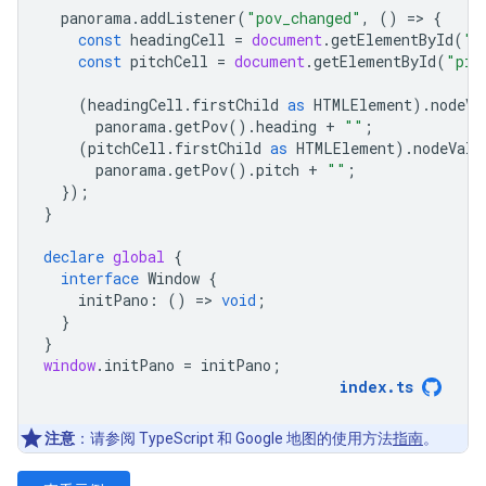
panorama
.
addListener
(
"pov_changed"
,
()
=
>
{
const
headingCell
=
document
.
getElementById
(
"h
const
pitchCell
=
document
.
getElementById
(
"pit
(
headingCell
.
firstChild
as
HTMLElement
).
nodeVa
panorama
.
getPov
().
heading
+
""
;
(
pitchCell
.
firstChild
as
HTMLElement
).
nodeValu
panorama
.
getPov
().
pitch
+
""
;
});
}
declare
global
{
interface
Window
{
initPano
:
()
=
>
void
;
}
}
window
.
initPano
=
initPano
;
index
.
ts
注意
：请参阅 TypeScript 和 Google 地图的使用方法
指南
。