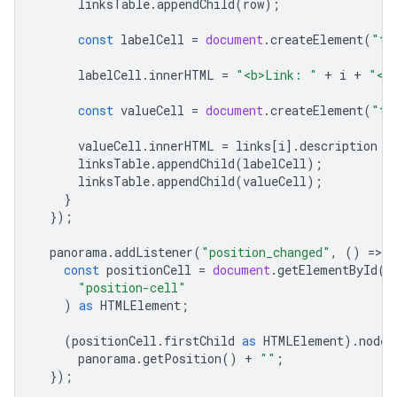
linksTable
.
appendChild
(
row
);
const
labelCell
=
document
.
createElement
(
"td
labelCell
.
innerHTML
=
"<b>Link: "
+
i
+
"</
const
valueCell
=
document
.
createElement
(
"td
valueCell
.
innerHTML
=
links
[
i
].
description
a
linksTable
.
appendChild
(
labelCell
);
linksTable
.
appendChild
(
valueCell
);
}
});
panorama
.
addListener
(
"position_changed"
,
()
=
>
{
const
positionCell
=
document
.
getElementById
(
"position-cell"
)
as
HTMLElement
;
(
positionCell
.
firstChild
as
HTMLElement
).
nodeV
panorama
.
getPosition
()
+
""
;
});