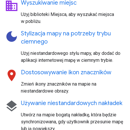
business
Wyszukiwanie miejsc
Użyj biblioteki Miejsca, aby wyszukać miejsca
w pobliżu.
dark_mode
Stylizacja mapy na potrzeby trybu
ciemnego
Użyj niestandardowego stylu mapy, aby dodać do
aplikacji internetowej mapę w ciemnym trybie.
location_on
Dostosowywanie ikon znaczników
Zmień ikony znaczników na mapie na
niestandardowe obrazy.
layers
Używanie niestandardowych nakładek
Utwórz na mapie bogatą nakładkę, która będzie
synchronizowana, gdy użytkownik przesunie mapę
lub ją powiększy.