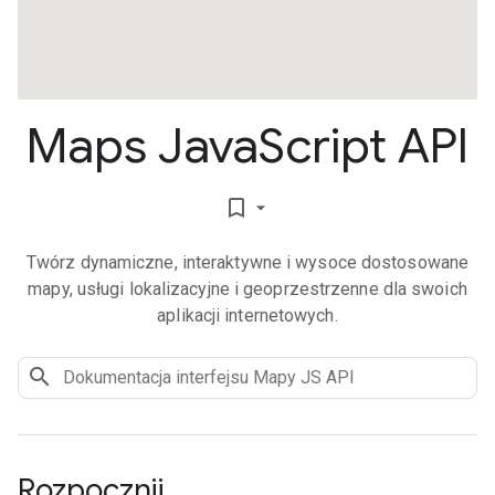
Maps Java
Script API
bookmark_border
Twórz dynamiczne, interaktywne i wysoce dostosowane
mapy, usługi lokalizacyjne i geoprzestrzenne dla swoich
aplikacji internetowych.
Rozpocznij