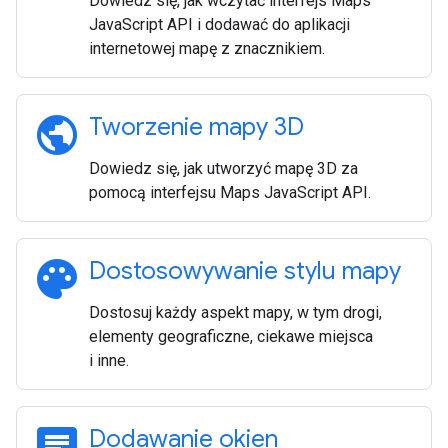
Dowiedz się, jak wczytać interfejs Maps
JavaScript API i dodawać do aplikacji
internetowej mapę z znacznikiem.
public
Tworzenie mapy 3D
Dowiedz się, jak utworzyć mapę 3D za
pomocą interfejsu Maps JavaScript API.
palette
Dostosowywanie stylu mapy
Dostosuj każdy aspekt mapy, w tym drogi,
elementy geograficzne, ciekawe miejsca
i inne.
chat
Dodawanie okien