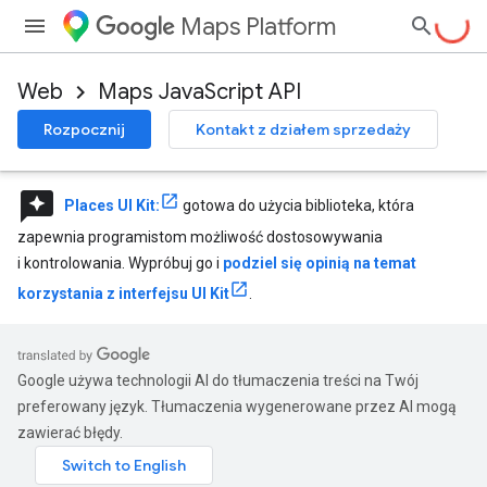
Maps Platform
Web
Maps JavaScript API
Rozpocznij
Kontakt z działem sprzedaży
reviews
Places UI Kit:
gotowa do użycia biblioteka, która
zapewnia programistom możliwość dostosowywania
i kontrolowania. Wypróbuj go i
podziel się opinią na temat
korzystania z interfejsu UI Kit
.
Google używa technologii AI do tłumaczenia treści na Twój
preferowany język. Tłumaczenia wygenerowane przez AI mogą
zawierać błędy.