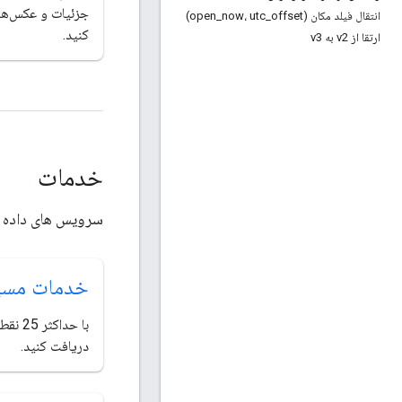
جزئیات و عکس‌های
انتقال فیلد مکان (open
offset)
_
now، utc
_
کنید.
ارتقا از v2 به v3
خدمات
سرویس های داده د
خدمات مسی
با حدا
دریافت کنید.