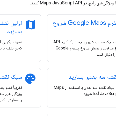
یج در Maps JavaScript API کنید.
map
با پلتفرم Google Maps شروع
اولین نقشه
بسازید
برای ایجاد یک حساب کاربری، ایجاد یک کلید API
و شروع ساخت، راهنمای شروع پلتفرم Google
کردن نقشه با نش
palette
شه سه بعدی بسازید
سبک نقشه 
با نحوه ایجاد نقشه سه بعدی با استفاده از Maps
تقریباً تمام جن
Jav آشنا شوید.
ویژگی های جغرا
را سفارشی کنید