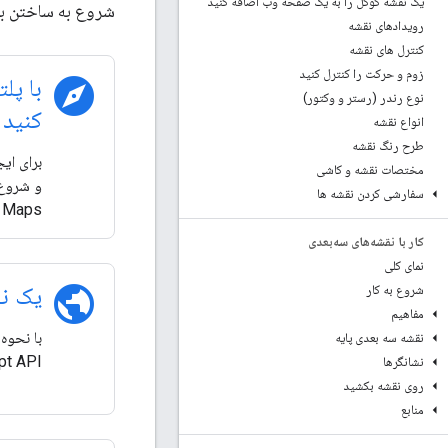
یک نقشه گوگل را به یک صفحه وب اضافه کنید
شروع به ساختن با ویژگی‌های را
رویدادهای نقشه
کنترل های نقشه
زوم و حرکت را کنترل کنید
explore
نوع رندر (رستر و وکتور)
کنید
انواع نقشه
طرح رنگ نقشه
مختصات نقشه و کاشی
سفارشی کردن نقشه ها
Maps را دنبال کنید.
کار با نقشه‌های سه‌بعدی
نمای کلی
public
یک نق
شروع به کار
مفاهیم
نقشه سه بعدی پایه
aScript API
نشانگرها
روی نقشه بکشید
منابع