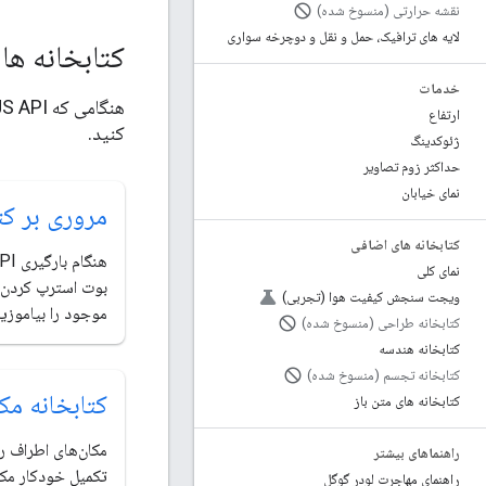
نقشه حرارتی (منسوخ شده)
لایه های ترافیک، حمل و نقل و دوچرخه سواری
کتابخانه ها
خدمات
ارتفاع
کنید.
ژئوکدینگ
حداکثر زوم تصاویر
نمای خیابان
مروری بر کت
کتابخانه های اضافی
نمای کلی
بوت استرپ کردن ک
ویجت سنجش کیفیت هوا (تجربی)
موجود را بیاموزید
کتابخانه طراحی (منسوخ شده)
کتابخانه هندسه
کتابخانه تجسم (منسوخ شده)
کتابخانه مک
کتابخانه های متن باز
مکان‌های اطراف ر
راهنماهای بیشتر
تکمیل خودکار مکا
راهنمای مهاجرت لودر گوگل