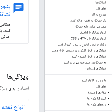
نشانگرها
chat
پنجره
نمای کلی
نشانگ
شروع به کار
یک نشانگر به نقشه اضافه کنید
هنگامی 
سفارشی سازی پایه نشانگر
کنند، ی
ایجاد نشانگر با گرافیک
اضافی ن
ایجاد نشانگر با HTML و CSS
رفتار برخورد، ارتفاع و دید را کنترل کنید
نشانگرها را قابل کلیک و در دسترس قرار دهید
نشانگرها را قابل کشیدن کنید
به نشانگرهای پیشرفته مهاجرت کنید
نشانگرها (میراث)
ویژگی‌ها
با Places کار کنید
نمای کلی
اسناد را برای ویژگی‌های اصلی pt API
مکان‌ها (جدید)
کیت UI مکان ها
راهنمای مکان ها
انواع نقشه