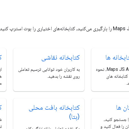
هنگامی که Maps JS API را بارگیری می‌کنید، کتابخانه‌های اختیاری را بوت است
ابخانه ها
کتابخانه نقاشی
ک
هنگام بارگیری Maps JS API، نحوه
به کاربران خود توانایی ترسیم تعاملی
از
تابخانه های
روی نقشه را بدهید.
ه
.
م
ان ها
کتابخانه بافت محلی
ک
(بتا)
ا جستجو کنید،
شد
ن را فعال کنید و
ن
یک نقشه تعاملی با انتخابگر مکان