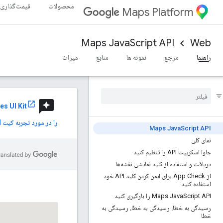
محصولات
قیمت‌گذاری
Maps Platform
Maps JavaScript API
Web
راهنما
مرجع
نمونه ها
منابع
میراث
reviews
es UI Kit
را در مورد تجربه کیت UI خود به اشتراک بگذارید.
Maps Java
Script API
نمای کلی
جاوا اسکریپت API را تنظیم کنید
دریافت و استفاده از کلید نمایشی نقشه‌ها
از App Check برای ایمن کردن کلید API خود
استفاده کنید
Script API را بارگیری کنید
Maps Java
رسیدگی به خطا، رسیدگی به خطا، رسیدگی به
خطا