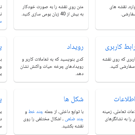
اره، نقشه های
متن روی نقشه را به صورت خودکار
سفارشی.
به بیش از 40 زبان بومی سازی کنید.
ن
س
ابط کاربری
رویداد
پ
اربری که روی نقشه
کدی بنویسید که به تعاملات کاربر و
سفارشی کنید.
رویدادهای چرخه حیات واکنش نشان
و 
دهد.
بر
اطلاعات
شکل ها
پ
عات تعاملی، زمینه
با توابع داخلی، از جمله
چند خط
و
بر
 را به نشانگرهای
چند ضلعی
، اشکال مختلفی را روی
د
نقشه بکشید.
س