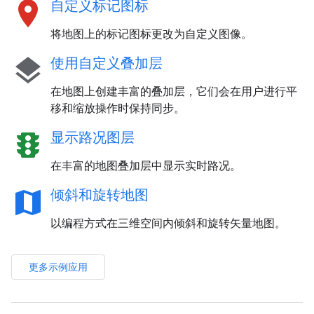
location_on
自定义标记图标
将地图上的标记图标更改为自定义图像。
layers
使用自定义叠加层
在地图上创建丰富的叠加层，它们会在用户进行平
移和缩放操作时保持同步。
traffic
显示路况图层
在丰富的地图叠加层中显示实时路况。
map
倾斜和旋转地图
以编程方式在三维空间内倾斜和旋转矢量地图。
更多示例应用