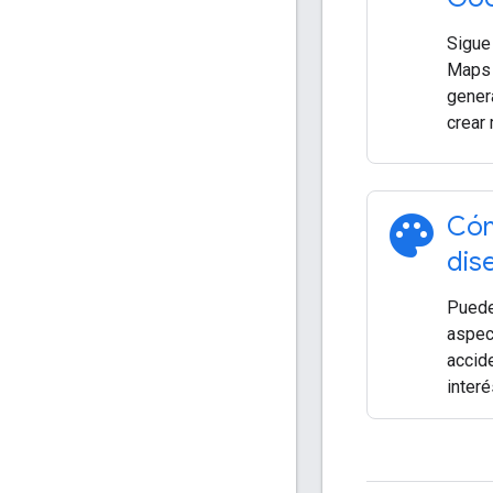
Sigue
Maps 
gener
crear
palette
Cóm
dis
Puede
aspec
accid
interé