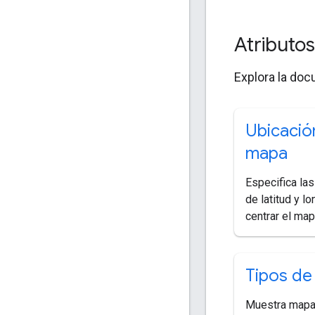
Atributo
Explora la doc
Ubicació
mapa
Especifica la
de latitud y lo
centrar el map
Tipos de
Muestra mapas