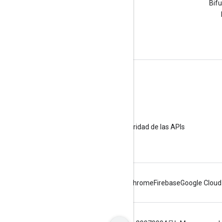
Haz una pregunta con la
Bif
etiqueta google-maps.
Más información
Preguntas frecuentes
Selector de API
Prácticas recomendadas sobre la seguridad de las APIs
Cómo optimizar el uso del servicio web
Android
Chrome
Firebase
Google Cloud