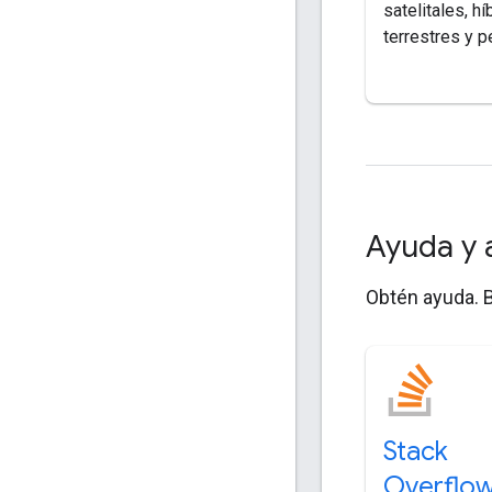
satelitales, hí
terrestres y p
Ayuda y 
Obtén ayuda. B
Stack
Overflo