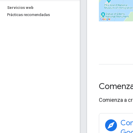
Servicios web
Prácticas recomendadas
Comenz
Comienza a cre
explore
Com
Goo