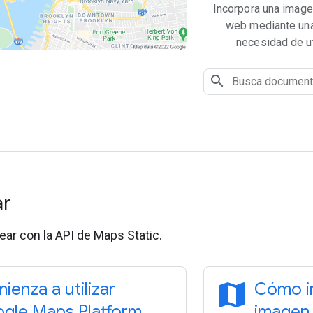
Incorpora una image
web mediante una
necesidad de ut
ar
ar con la API de Maps Static.
map
ienza a utilizar
Cómo i
gle Maps Platform
imagen 