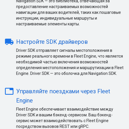
Navigation SDK — это библиотека, отвечающая за
предоставление настраиваемых возможностей
навигации для ваших водителей, таких как пошаговые
инструкции, индивидуальные маршруты и
настраиваемые элементы карты.
local_shipping
Настройте SDK драйверов
Driver SDK отправляет сигналы местоположения в
режиме реального времени в Fleet Engine, что является
необходимой частью включения возможностей
определения местоположения и маршрутизации в Fleet
Engine. Driver SDK — это оболочка для Navigation SDK.
table
Управляйте поездками через Fleet
Engine
Fleet Engine обеспечивает взаимодействие между
Driver SDK и вашим бэкенд-сервисом. Ваш бэкенд-
сервис может взаимодействовать с Fleet Engine
посредством вызовов REST или gRPC.