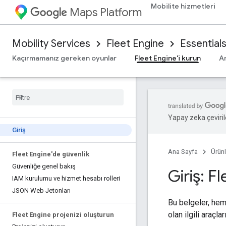
Mobilite hizmetleri
Maps Platform
Mobility Services
Fleet Engine
Essential
Kaçırmamanız gereken oyunlar
Fleet Engine'i kurun
A
Yapay zeka çevirile
Giriş
Ana Sayfa
Ürünl
Fleet Engine'de güvenlik
Güvenliğe genel bakış
Giriş: F
IAM kurulumu ve hizmet hesabı rolleri
JSON Web Jetonları
Bu belgeler, hem 
olan ilgili araçl
Fleet Engine projenizi oluşturun