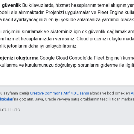
e güvenlik
Bu kılavuzlarda, hizmet hesaplarının temel akışının ya
eli ele alınmaktadır. Projenizi uygulamalar ve Fleet Engine kullan
 nasıl ayarlayacağınızı en iyi şekilde anlamanıza yardımcı olacak ö
i erişimini sınırlamak ve sisteminiz için ek güvenlik sağlamak amac
rını hizmet hesaplarınızdan verirsiniz. Cloud projenizi oluşturma
lik jetonlarını daha iyi anlayabilirsiniz.
ojenizi oluşturma
Google Cloud Console'da Fleet Engine'i kurm
kullanma ve kurulumunuzu doğrulayıp sorunlarını giderme ile ilgili 
bu sayfanın içeriği
Creative Commons Atıf 4.0 Lisansı
altında ve kod örnekleri
A
tikaları
'na göz atın. Java, Oracle ve/veya satış ortaklarının tescilli ticari markas
6-07-11 UTC.