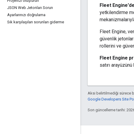
Projenizi oluşturun
Fleet Engine'd
JSON Web Jetonları Sorun
yetkilendirme mod
Ayarlarınızı doğrulama
mekanizmalarıyla
Sık karşılaşılan sorunları giderme
Fleet Engine, ver
güvenlik jetonla
rollerini ve güven
Fleet Engine pr
satırı arayüzünü 
Aksi belirtilmediği sürece 
Google Developers Site Poli
Son güncelleme tarihi: 202