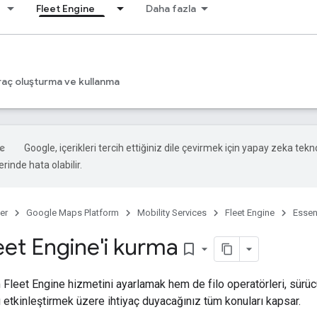
Fleet Engine
Daha fazla
s
raç oluşturma ve kullanma
Google, içerikleri tercih ettiğiniz dile çevirmek için yapay zeka teknol
rinde hata olabilir.
er
Google Maps Platform
Mobility Services
Fleet Engine
Essen
leet Engine'i kurma
bookmark_border
Fleet Engine hizmetini ayarlamak hem de filo operatörleri, sürücüle
arı etkinleştirmek üzere ihtiyaç duyacağınız tüm konuları kapsar.