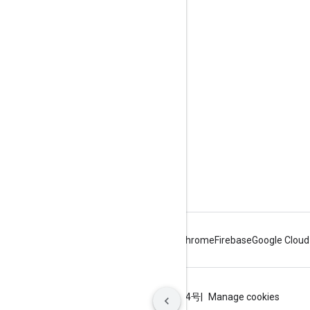
Etkileşim
Google Developer Program
Google Developer Groups
Google Developer Experts
Accelerators
Google Cloud & NVIDIA
Android
Chrome
Firebase
Google Cloud
Şartlar
Gizlilik
ICP证合字B2-20070004号
Manage cookies