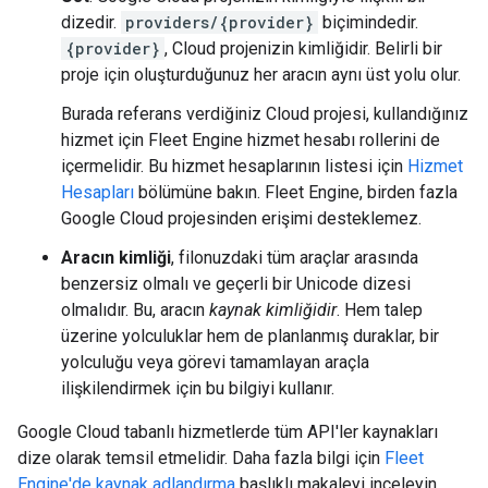
dizedir.
providers/{provider}
biçimindedir.
{provider}
, Cloud projenizin kimliğidir. Belirli bir
proje için oluşturduğunuz her aracın aynı üst yolu olur.
Burada referans verdiğiniz Cloud projesi, kullandığınız
hizmet için Fleet Engine hizmet hesabı rollerini de
içermelidir. Bu hizmet hesaplarının listesi için
Hizmet
Hesapları
bölümüne bakın. Fleet Engine, birden fazla
Google Cloud projesinden erişimi desteklemez.
Aracın kimliği
, filonuzdaki tüm araçlar arasında
benzersiz olmalı ve geçerli bir Unicode dizesi
olmalıdır. Bu, aracın
kaynak kimliğidir
. Hem talep
üzerine yolculuklar hem de planlanmış duraklar, bir
yolculuğu veya görevi tamamlayan araçla
ilişkilendirmek için bu bilgiyi kullanır.
Google Cloud tabanlı hizmetlerde tüm API'ler kaynakları
dize olarak temsil etmelidir. Daha fazla bilgi için
Fleet
Engine'de kaynak adlandırma
başlıklı makaleyi inceleyin.