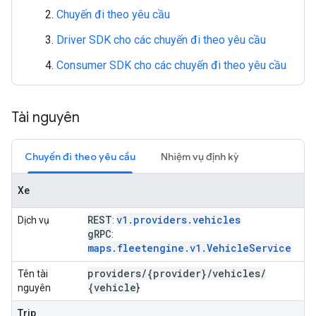
Chuyến đi theo yêu cầu
Driver SDK cho các chuyến đi theo yêu cầu
Consumer SDK cho các chuyến đi theo yêu cầu
Tài nguyên
Chuyến đi theo yêu cầu
Nhiệm vụ định kỳ
Xe
REST
v1.providers.vehicles
Dịch vụ
:
g
RPC
:
maps.fleetengine.v1.VehicleService
providers
/
{provider}
/
vehicles
/
Tên tài
{vehicle
nguyên
}
Trip