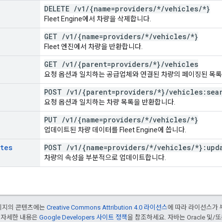
DELETE
/
v1
/
{name=providers
/
*
/
vehicles
/
*}
Fleet Engine에서 차량을 삭제합니다.
GET
/
v1
/
{name=providers
/
*
/
vehicles
/
*}
Fleet 엔진에서 차량을 반환합니다.
GET
/
v1
/
{parent=providers
/
*}
/
vehicles
요청 옵션과 일치하는 공급업체와 연결된 차량의 페이징된 목록
POST
/
v1
/
{parent=providers
/
*}
/
vehicles:sea
요청 옵션과 일치하는 차량 목록을 반환합니다.
PUT
/
v1
/
{name=providers
/
*
/
vehicles
/
*}
업데이트된 차량 데이터를 Fleet Engine에 씁니다.
utes
POST
/
v1
/
{name=providers
/
*
/
vehicles
/
*}:upd
차량의 속성을 부분적으로 업데이트합니다.
페이지의 콘텐츠에는
Creative Commons Attribution 4.0 라이선스
에 따라 라이선스가 
 자세한 내용은
Google Developers 사이트 정책
을 참조하세요. 자바는 Oracle 및/