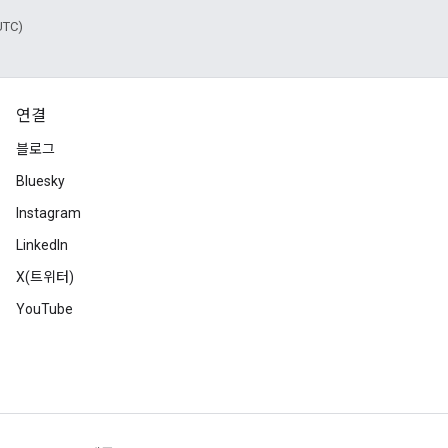
UTC)
연결
블로그
Bluesky
Instagram
LinkedIn
X(트위터)
YouTube