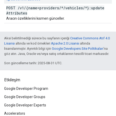
POST
/
v1
/
{name=providers
/
*
/
vehicles
/
*}:update
Attributes
Aracın özelliklerini kısmen günceller.
Aksi belirtilmediği sürece bu sayfanın içeriği
Creative Commons Atıf 4.0
Lisansı
altında ve kod örnekleri
Apache 2.0 Lisansı
altında
lisanslanmıştır. Ayrıntılı bilgi için
Google Developers Site Politikaları
'na
göz atın. Java, Oracle ve/veya satış ortaklarının tescilli ticari markasıdır.
Son güncelleme tarihi: 2025-08-31 UTC.
Etkileşim
Google Developer Program
Google Developer Groups
Google Developer Experts
Accelerators