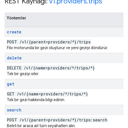
REST Kaynağı:
v1
.
providers
.
trips
Yöntemler
create
POST
/
v1
/
{parent=providers
/
*}
/
trips
Filo motorunda bir gezi oluşturur ve yeni geziyi döndürür.
delete
DELETE
/
v1
/
{name=providers
/
*
/
trips
/
*}
Tek bir geziyi siler.
get
GET
/
v1
/
{name=providers
/
*
/
trips
/
*}
Tek bir gezi hakkında bilgi edinin.
search
POST
/
v1
/
{parent=providers
/
*}
/
trips:search
Belirli bir araca ait tüm seyahatleri alın.