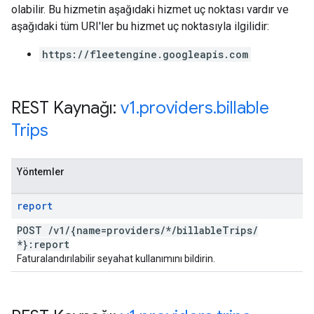
olabilir. Bu hizmetin aşağıdaki hizmet uç noktası vardır ve
aşağıdaki tüm URI'ler bu hizmet uç noktasıyla ilgilidir:
https://fleetengine.googleapis.com
REST Kaynağı:
v1
.
providers
.
billable
Trips
Yöntemler
report
POST
/
v1
/
{name=providers
/
*
/
billable
Trips
/
*}:report
Faturalandırılabilir seyahat kullanımını bildirin.