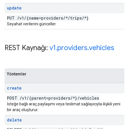
update
PUT
/
v1
/
{name=providers
/
*
/
trips
/
*}
Seyahat verilerini günceller.
REST Kaynağı:
v1
.
providers
.
vehicles
Yöntemler
create
POST
/
v1
/
{parent=providers
/
*}
/
vehicles
İsteğe bağlı araç paylaşımı veya teslimat sağlayıcıyla ilişkili yeni
bir araç oluşturur.
delete