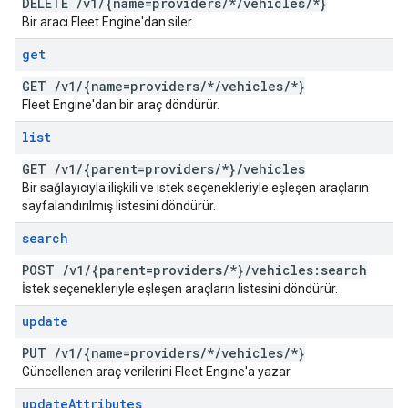
DELETE
/
v1
/
{name=providers
/
*
/
vehicles
/
*}
Bir aracı Fleet Engine'dan siler.
get
GET
/
v1
/
{name=providers
/
*
/
vehicles
/
*}
Fleet Engine'dan bir araç döndürür.
list
GET
/
v1
/
{parent=providers
/
*}
/
vehicles
Bir sağlayıcıyla ilişkili ve istek seçenekleriyle eşleşen araçların
sayfalandırılmış listesini döndürür.
search
POST
/
v1
/
{parent=providers
/
*}
/
vehicles:search
İstek seçenekleriyle eşleşen araçların listesini döndürür.
update
PUT
/
v1
/
{name=providers
/
*
/
vehicles
/
*}
Güncellenen araç verilerini Fleet Engine'a yazar.
update
Attributes