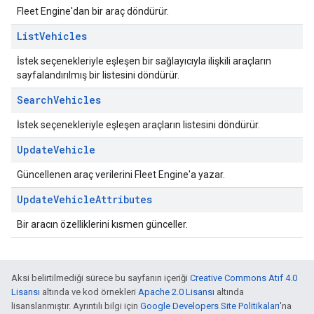
Fleet Engine'dan bir araç döndürür.
List
Vehicles
İstek seçenekleriyle eşleşen bir sağlayıcıyla ilişkili araçların
sayfalandırılmış bir listesini döndürür.
Search
Vehicles
İstek seçenekleriyle eşleşen araçların listesini döndürür.
Update
Vehicle
Güncellenen araç verilerini Fleet Engine'a yazar.
Update
Vehicle
Attributes
Bir aracın özelliklerini kısmen günceller.
Aksi belirtilmediği sürece bu sayfanın içeriği
Creative Commons Atıf 4.0
Lisansı
altında ve kod örnekleri
Apache 2.0 Lisansı
altında
lisanslanmıştır. Ayrıntılı bilgi için
Google Developers Site Politikaları
'na