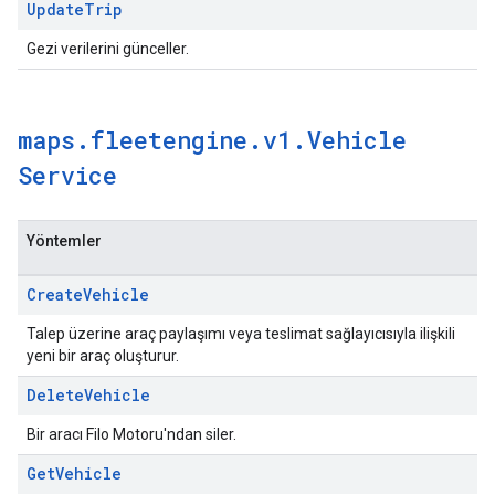
Update
Trip
Gezi verilerini günceller.
maps
.
fleetengine
.
v1
.
Vehicle
Service
Yöntemler
Create
Vehicle
Talep üzerine araç paylaşımı veya teslimat sağlayıcısıyla ilişkili
yeni bir araç oluşturur.
Delete
Vehicle
Bir aracı Filo Motoru'ndan siler.
Get
Vehicle