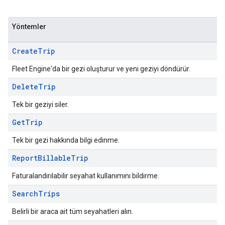
Yöntemler
Create
Trip
Fleet Engine'da bir gezi oluşturur ve yeni geziyi döndürür.
Delete
Trip
Tek bir geziyi siler.
Get
Trip
Tek bir gezi hakkında bilgi edinme.
Report
Billable
Trip
Faturalandırılabilir seyahat kullanımını bildirme.
Search
Trips
Belirli bir araca ait tüm seyahatleri alın.