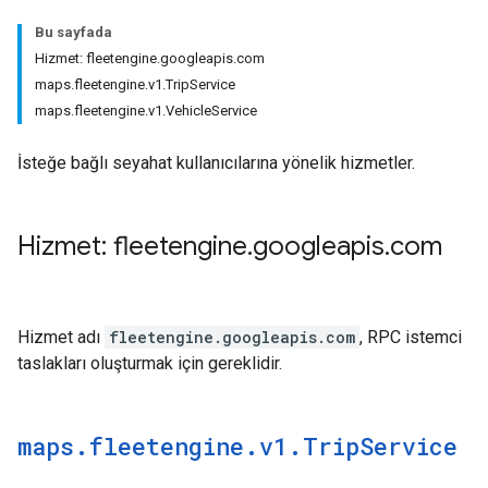
Bu sayfada
Hizmet: fleetengine.googleapis.com
maps.fleetengine.v1.TripService
maps.fleetengine.v1.VehicleService
İsteğe bağlı seyahat kullanıcılarına yönelik hizmetler.
Hizmet: fleetengine
.
googleapis
.
com
Hizmet adı
fleetengine.googleapis.com
, RPC istemci
taslakları oluşturmak için gereklidir.
maps
.
fleetengine
.
v1
.
Trip
Service