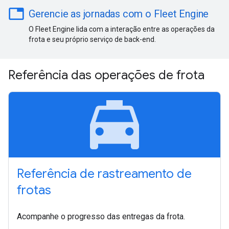
table
Gerencie as jornadas com o Fleet Engine
O Fleet Engine lida com a interação entre as operações da
frota e seu próprio serviço de back-end.
Referência das operações de frota
local_taxi
Referência de rastreamento de
frotas
Acompanhe o progresso das entregas da frota.