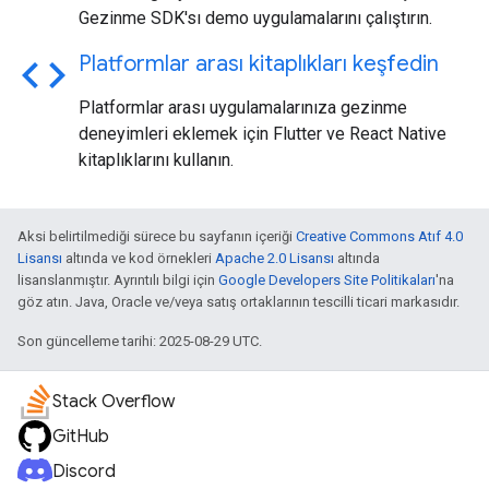
Gezinme SDK'sı demo uygulamalarını çalıştırın.
code
Platformlar arası kitaplıkları keşfedin
Platformlar arası uygulamalarınıza gezinme
deneyimleri eklemek için Flutter ve React Native
kitaplıklarını kullanın.
Aksi belirtilmediği sürece bu sayfanın içeriği
Creative Commons Atıf 4.0
Lisansı
altında ve kod örnekleri
Apache 2.0 Lisansı
altında
lisanslanmıştır. Ayrıntılı bilgi için
Google Developers Site Politikaları
'na
göz atın. Java, Oracle ve/veya satış ortaklarının tescilli ticari markasıdır.
Son güncelleme tarihi: 2025-08-29 UTC.
Stack Overflow
GitHub
Discord