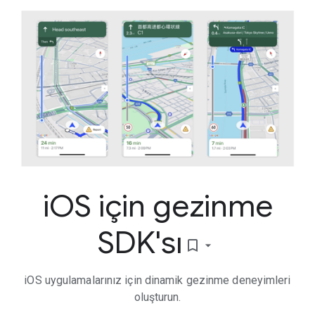
i
OS için gezinme
SDK'sı
bookmark_border
iOS uygulamalarınız için dinamik gezinme deneyimleri
oluşturun.