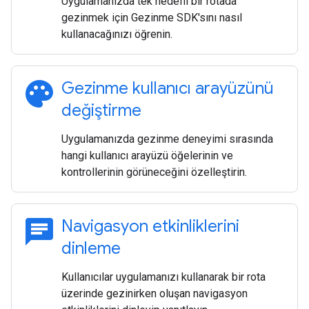
Uygulamanızda tek hedefli bir rotada
gezinmek için Gezinme SDK'sını nasıl
kullanacağınızı öğrenin.
palette
Gezinme kullanıcı arayüzünü
değiştirme
Uygulamanızda gezinme deneyimi sırasında
hangi kullanıcı arayüzü öğelerinin ve
kontrollerinin görüneceğini özelleştirin.
chat
Navigasyon etkinliklerini
dinleme
Kullanıcılar uygulamanızı kullanarak bir rota
üzerinde gezinirken oluşan navigasyon