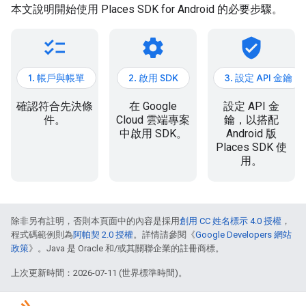
本文說明開始使用 Places SDK for Android 的必要步驟。
checklist
settings
verified_user
1. 帳戶與帳單
2. 啟用 SDK
3. 設定 API 金鑰
確認符合先決條
在 Google
設定 API 金
件。
Cloud 雲端專案
鑰，以搭配
中啟用 SDK。
Android 版
Places SDK 使
用。
除非另有註明，否則本頁面中的內容是採用
創用 CC 姓名標示 4.0 授權
，
程式碼範例則為
阿帕契 2.0 授權
。詳情請參閱《
Google Developers 網站
政策
》。Java 是 Oracle 和/或其關聯企業的註冊商標。
上次更新時間：2026-07-11 (世界標準時間)。