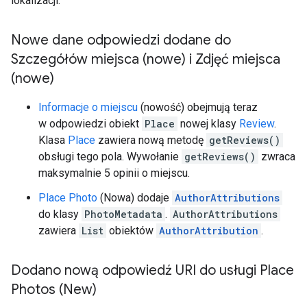
lokalizacji.
Nowe dane odpowiedzi dodane do
Szczegółów miejsca (nowe) i Zdjęć miejsca
(nowe)
Informacje o miejscu
(nowość) obejmują teraz
w odpowiedzi obiekt
Place
nowej klasy
Review
.
Klasa
Place
zawiera nową metodę
getReviews()
obsługi tego pola. Wywołanie
getReviews()
zwraca
maksymalnie 5 opinii o miejscu.
Place Photo
(Nowa) dodaje
AuthorAttributions
do klasy
PhotoMetadata
.
AuthorAttributions
zawiera
List
obiektów
AuthorAttribution
.
Dodano nową odpowiedź URI do usługi Place
Photos (New)