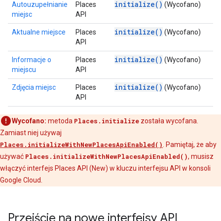
initialize()
Autouzupełnianie
Places
(Wycofano)
miejsc
API
initialize()
Aktualne miejsce
Places
(Wycofano)
API
initialize()
Informacje o
Places
(Wycofano)
miejscu
API
initialize()
Zdjęcia miejsc
Places
(Wycofano)
API
Wycofano:
metoda
Places.initialize
została wycofana.
Zamiast niej używaj
Places.initializeWithNewPlacesApiEnabled()
. Pamiętaj, że aby
używać
Places.initializeWithNewPlacesApiEnabled()
, musisz
włączyć interfejs Places API (New) w kluczu interfejsu API w konsoli
Google Cloud.
Przejście na nowe interfejsy API