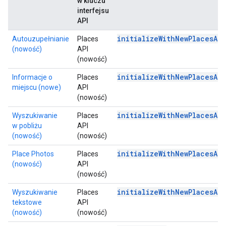
w kluczu
interfejsu
API
initializeWithNewPlacesAp
Autouzupełnianie
Places
(nowość)
API
(nowość)
initializeWithNewPlacesAp
Informacje o
Places
miejscu (nowe)
API
(nowość)
initializeWithNewPlacesAp
Wyszukiwanie
Places
w pobliżu
API
(nowość)
(nowość)
initializeWithNewPlacesAp
Place Photos
Places
(nowość)
API
(nowość)
initializeWithNewPlacesAp
Wyszukiwanie
Places
tekstowe
API
(nowość)
(nowość)