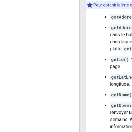
Pour obtenir la list
getAddre
getAddre
dans le but
dans laque
plutôt
get
getId()
:
page.
getLatLn
longitude.
getName(
getOpeni
renvoyer u
semaine. 
informatio