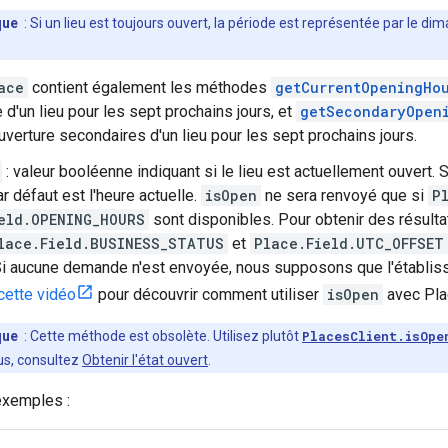
que
: Si un lieu est toujours ouvert, la période est représentée par le di
ace
contient également les méthodes
getCurrentOpeningHo
 d'un lieu pour les sept prochains jours, et
getSecondaryOpen
uverture secondaires d'un lieu pour les sept prochains jours.
: valeur booléenne indiquant si le lieu est actuellement ouvert. 
ar défaut est l'heure actuelle.
isOpen
ne sera renvoyé que si
P
eld.OPENING_HOURS
sont disponibles. Pour obtenir des résult
lace.Field.BUSINESS_STATUS
et
Place.Field.UTC_OFFSET
 Si aucune demande n'est envoyée, nous supposons que l'établis
cette vidéo
pour découvrir comment utiliser
isOpen
avec Pla
que
: Cette méthode est obsolète. Utilisez plutôt
PlacesClient.isOpe
lus, consultez
Obtenir l'état ouvert
.
exemples :