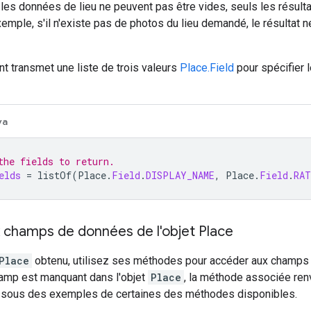
les données de lieu ne peuvent pas être vides, seuls les résul
emple, s'il n'existe pas de photos du lieu demandé, le résultat
t transmet une liste de trois valeurs
Place.Field
pour spécifier 
va
the fields to return.
elds
=
listOf
(
Place
.
Field
.
DISPLAY_NAME
,
Place
.
Field
.
RAT
 champs de données de l'objet Place
Place
obtenu, utilisez ses méthodes pour accéder aux champs 
hamp est manquant dans l'objet
Place
, la méthode associée renv
ssous des exemples de certaines des méthodes disponibles.