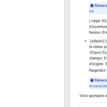
Remar
nul.
L'objet
Pl
d'ouverture
heures d'o
isOpen()
la valeur p
Place.Fi
champs
P
d'origine.
Regardez
Remar
en savoir p
Voici quelques 