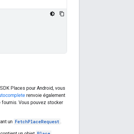
 le SDK Places pour Android, vous
utocomplete
renvoie également
re fournis. Vous pouvez stocker
tant un
FetchPlaceRequest
.
contient un objet
Place