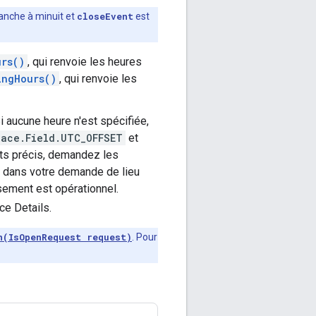
manche à minuit et
closeEvent
est
urs()
, qui renvoie les heures
ingHours()
, qui renvoie les
Si aucune heure n'est spécifiée,
lace.Field.UTC_OFFSET
et
ats précis, demandez les
dans votre demande de lieu
sement est opérationnel.
ce Details.
n(IsOpenRequest request)
. Pour