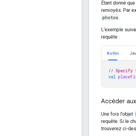
Étant donné que 
renvoyés. Par ex
photos
.
L'exemple suivan
requête :
Kotlin
Ja
// Specify 
val
placeFi
Accéder aux
Une fois l'objet
requête. Si le c
trouverez ci-de