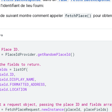
'identifiant de lieu fourni.
ode suivant montre comment appeler
fetchPlace()
pour obteni
va
 Place ID.
=
PlaceIdProvider
.
getRandomPlaceId
()
the fields to return.
elds
=
listOf
(
ield
.
ID
,
ield
.
DISPLAY_NAME
,
ield
.
FORMATTED_ADDRESS
,
ield
.
LOCATION
t a request object, passing the place ID and fields arra
=
FetchPlaceRequest
.
newInstance
(
placeId
,
placeFields
)