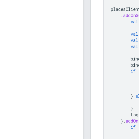
placesClien
.
addOnS
val
val
val
val
bin
bin
if
}
e
}
Log
}.
addOn
if