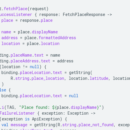
t
.
fetchPlace
(
request
)
uccessListener
{
response
:
FetchPlaceResponse
-
place
=
response
.
place
name
=
place
.
displayName
address
=
place
.
formattedAddress
location
=
place
.
location
ding
.
placeName
.
text
=
name
ding
.
placeAddress
.
text
=
address
(
location
!=
null
)
{
binding
.
placeLocation
.
text
=
getString
(
R
.
string
.
place_location
,
location
.
latitude
,
locatio
)
lse
{
binding
.
placeLocation
.
text
=
null
.
i
(
TAG
,
"Place found: 
${
place
.
displayName
}
"
)
FailureListener
{
exception
:
Exception
-
(
exception
is
ApiException
)
{
val
message
=
getString
(
R
.
string
.
place_not_found
,
excep