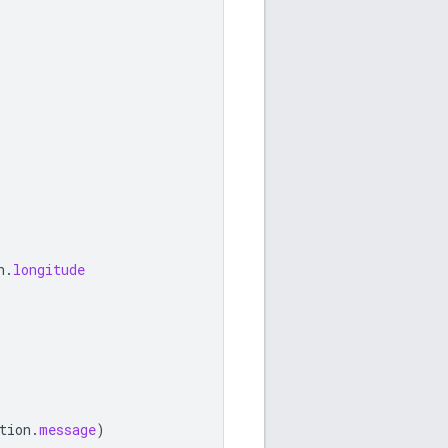
n
.
longitude
tion
.
message
)