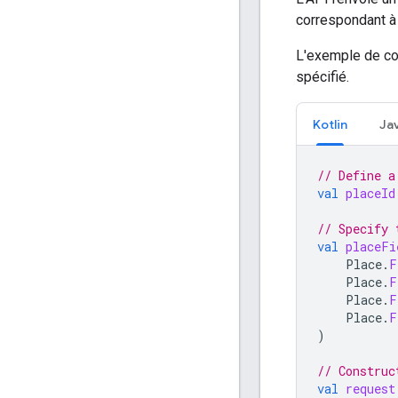
correspondant à l
L'exemple de c
spécifié.
Kotlin
Ja
// Define a
val
placeId
// Specify 
val
placeFi
Place
.
F
Place
.
F
Place
.
F
Place
.
F
)
// Construc
val
request