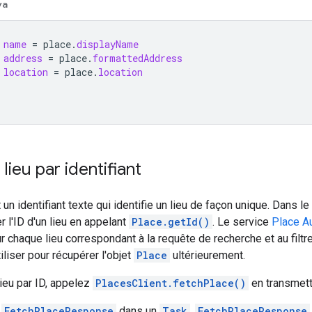
va
name
=
place
.
displayName
address
=
place
.
formattedAddress
location
=
place
.
location
lieu par identifiant
t un identifiant texte qui identifie un lieu de façon unique. Dans
 l'ID d'un lieu en appelant
Place.getId()
. Le service
Place A
ur chaque lieu correspondant à la requête de recherche et au filt
utiliser pour récupérer l'objet
Place
ultérieurement.
lieu par ID, appelez
PlacesClient.fetchPlace()
en transmet
n
FetchPlaceResponse
dans un
Task
.
FetchPlaceResponse