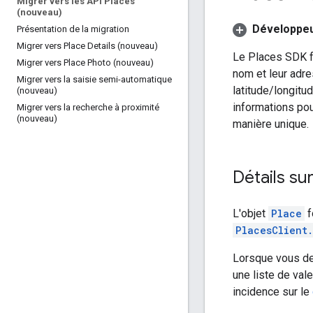
Migrer vers les API Places
(nouveau)
Développeu
Présentation de la migration
Migrer vers Place Details (nouveau)
Le Places SDK fo
Migrer vers Place Photo (nouveau)
nom et leur adr
Migrer vers la saisie semi-automatique
latitude/longitu
(nouveau)
informations pour
Migrer vers la recherche à proximité
(nouveau)
manière unique.
Détails sur
L'objet
Place
f
PlacesClient
Lorsque vous dem
une liste de val
incidence sur le