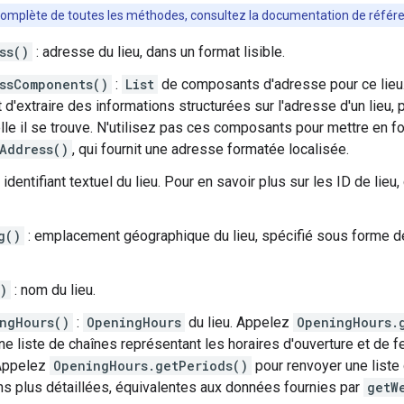
e complète de toutes les méthodes, consultez la documentation de référe
ss()
: adresse du lieu, dans un format lisible.
ssComponents()
:
List
de composants d'adresse pour ce lieu
 d'extraire des informations structurées sur l'adresse d'un lieu, 
lle il se trouve. N'utilisez pas ces composants pour mettre en 
Address()
, qui fournit une adresse formatée localisée.
 identifiant textuel du lieu. Pour en savoir plus sur les ID de lieu
g()
: emplacement géographique du lieu, spécifié sous forme d
)
: nom du lieu.
ngHours()
:
OpeningHours
du lieu. Appelez
OpeningHours.
ne liste de chaînes représentant les horaires d'ouverture et de f
Appelez
OpeningHours.getPeriods()
pour renvoyer une liste
ns plus détaillées, équivalentes aux données fournies par
getW