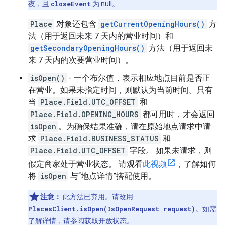
夜，且
closeEvent
为 null。
Place
对象还包含
getCurrentOpeningHours()
方
法（用于返回未来 7 天内的营业时间）和
getSecondaryOpeningHours()
方法（用于返回未
来 7 天内的次要营业时间）。
isOpen()
- 一个布尔值，表示相应地点目前是否正
在营业。如果未指定时间，则默认为当前时间。只有
当
Place.Field.UTC_OFFSET
和
Place.Field.OPENING_HOURS
都可用时，才会返回
isOpen
。为确保结果准确，请在原始地点请求中请
求
Place.Field.BUSINESS_STATUS
和
Place.Field.UTC_OFFSET
字段。 如果未请求，则
假定商家处于营业状态。 请观看
此视频
，了解如何
将
isOpen
与“地点详情”搭配使用。
注意：
此方法已弃用。请改用
PlacesClient.isOpen(IsOpenRequest request)
。如需
了解详情，请参阅
获取开放状态
。