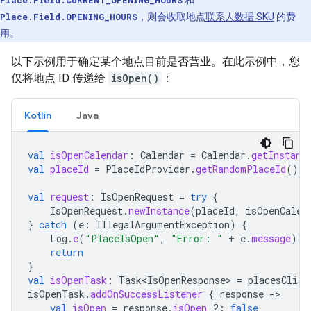
Place.Field.CURRENT_OPENING_HOURS
和
Place.Field.OPENING_HOURS
，则会收取地点
联系人数据 SKU
的费
用。
以下示例用于确定某个地点目前是否营业。在此示例中，您
仅将地点 ID 传递给
isOpen()
：
Kotlin
Java
val
isOpenCalendar
:
Calendar
=
Calendar
.
getInstanc
val
placeId
=
PlaceIdProvider
.
getRandomPlaceId
()
val
request
:
IsOpenRequest
=
try
{
IsOpenRequest
.
newInstance
(
placeId
,
isOpenCalen
}
catch
(
e
:
IllegalArgumentException
)
{
Log
.
e
(
"PlaceIsOpen"
,
"Error: "
+
e
.
message
)
return
}
val
isOpenTask
:
Task<IsOpenResponse>
=
placesClien
isOpenTask
.
addOnSuccessListener
{
response
-
val
isOpen
=
response
.
isOpen
?:
false