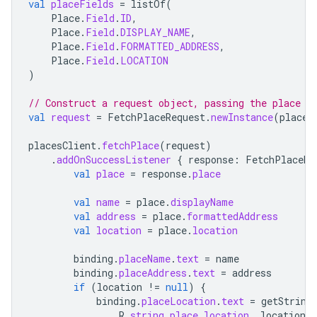
val
placeFields
=
listOf
(
Place
.
Field
.
ID
,
Place
.
Field
.
DISPLAY_NAME
,
Place
.
Field
.
FORMATTED_ADDRESS
,
Place
.
Field
.
LOCATION
)
// Construct a request object, passing the place I
val
request
=
FetchPlaceRequest
.
newInstance
(
placeI
placesClient
.
fetchPlace
(
request
)
.
addOnSuccessListener
{
response
:
FetchPlaceRe
val
place
=
response
.
place
val
name
=
place
.
displayName
val
address
=
place
.
formattedAddress
val
location
=
place
.
location
binding
.
placeName
.
text
=
name
binding
.
placeAddress
.
text
=
address
if
(
location
!=
null
)
{
binding
.
placeLocation
.
text
=
getString
R
.
string
.
place_location
,
location
.
l