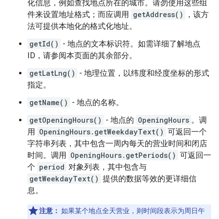
化信息，例如查找地点所在的城市。请勿使用这些组
件来设置地址格式；而应调用
getAddress()
，该方
法可提供本地化的格式化地址。
getId()
- 地点的文本标识符。如需详细了解地点
ID，请参阅本页面的其余部分。
getLatLng()
- 地理位置，以纬度和经度坐标的形式
指定。
getName()
- 地点的名称。
getOpeningHours()
- 地点的
OpeningHours
。调
用
OpeningHours.getWeekdayText()
可返回一个
字符串列表，其中包含一周内每天的营业时间和闭店
时间。调用
OpeningHours.getPeriods()
可返回一
个
period
对象列表，其中包含与
getWeekdayText()
提供的数据等效的更详细信
息。
注意：
如果某个地点全天营业，则时间段表示为周日午