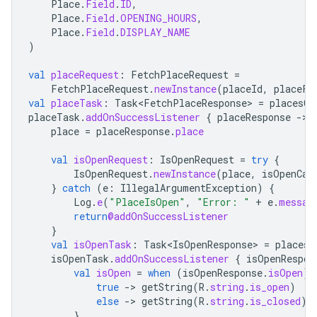
Place
.
Field
.
ID
,
Place
.
Field
.
OPENING_HOURS
,
Place
.
Field
.
DISPLAY_NAME
)
val
placeRequest
:
FetchPlaceRequest
=
FetchPlaceRequest
.
newInstance
(
placeId
,
placeFi
val
placeTask
:
Task<FetchPlaceResponse>
=
placesCl
placeTask
.
addOnSuccessListener
{
placeResponse
-
place
=
placeResponse
.
place
val
isOpenRequest
:
IsOpenRequest
=
try
{
IsOpenRequest
.
newInstance
(
place
,
isOpenCal
}
catch
(
e
:
IllegalArgumentException
)
{
Log
.
e
(
"PlaceIsOpen"
,
"Error: "
+
e
.
messag
return
@addOnSuccessListener
}
val
isOpenTask
:
Task<IsOpenResponse>
=
placesC
isOpenTask
.
addOnSuccessListener
{
isOpenRespon
val
isOpen
=
when
(
isOpenResponse
.
isOpen
)
true
-
>
getString
(
R
.
string
.
is_open
)
else
-
>
getString
(
R
.
string
.
is_closed
)
}