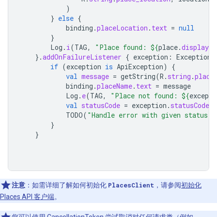
)
}
else
{
binding
.
placeLocation
.
text
=
null
}
Log
.
i
(
TAG
,
"Place found: 
${
place
.
displayNa
}.
addOnFailureListener
{
exception
:
Exception
if
(
exception
is
ApiException
)
{
val
message
=
getString
(
R
.
string
.
place
binding
.
placeName
.
text
=
message
Log
.
e
(
TAG
,
"Place not found: 
${
excepti
val
statusCode
=
exception
.
statusCode
TODO
(
"Handle error with given status c
}
}
注意
：如需详细了解如何初始化
PlacesClient
，请参阅
初始化
Places API 客户端
。