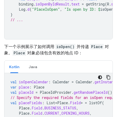
binding
.
isOpenByIdResult
.
text
=
getString
(
R
.
st
Log
.
d
(
"PlaceIsOpen"
,
"Is open by ID: 
$
isOpen
"
}
// ...
下一个示例展示了如何调用
isOpen()
并传递
Place
对
象。
Place
对象必须包含有效的地点 ID：
Kotlin
Java
val
isOpenCalendar
:
Calendar
=
Calendar
.
getInstanc
var
place
:
Place
val
placeId
=
PlaceIdProvider
.
getRandomPlaceId
()
// Specify the required fields for an isOpen reque
val
placeFields
:
List<Place
.
Field
>
=
listOf
(
Place
.
Field
.
BUSINESS_STATUS
,
Place
.
Field
.
CURRENT_OPENING_HOURS
,