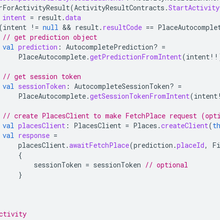
rForActivityResult
(
ActivityResultContracts
.
StartActivity
intent
=
result
.
data
(
intent
!=
null
 && 
result
.
resultCode
==
PlaceAutocomple
// get prediction object
val
prediction
:
AutocompletePrediction? 
=
PlaceAutocomplete
.
getPredictionFromIntent
(
intent
!!
// get session token
val
sessionToken
:
AutocompleteSessionToken? 
=
PlaceAutocomplete
.
getSessionTokenFromIntent
(
intent
// create PlacesClient to make FetchPlace request (opt
val
placesClient
:
PlacesClient
=
Places
.
createClient
(
t
val
response
=
placesClient
.
awaitFetchPlace
(
prediction
.
placeId
,
F
{
sessionToken
=
sessionToken
// optional
}
ctivity