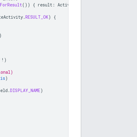
ForResult
())
{
result
:
ActivityResult
-
teActivity
.
RESULT_OK
)
{
)
!!
)
ional)
his
)
ield
.
DISPLAY_NAME
)