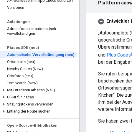
API-Schlüssel mit App Check schützen
Plattform aus
Versionen
Entwickler
Anleitungen
Adressformular automatisch
„Autocomplete (N
vervollständigen
geografische Gre
Übereinstimmung
Places SDK (neu)
und
Plus Codes
Automatische Vervollständigung (neu)
bei der Eingabe
Ortsdetails (neu)
Nearby Search (New)
Sie rufen beispi
Ortsfotos (neu)
beschränken den 
Text Search (New)
Ortsvorhersagen,
Mit Ortsdaten arbeiten (Neu)
Kitchen“. Die z
UI-Kit für Places
ihm bei der Aus
Sitzungstokens verwenden
weitere Informa
Entlang der Route suchen
Sie haben zwei M
Open-Source-Bibliotheken