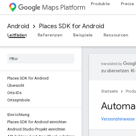
Produkte
Preise
Maps Platform
Android
Places SDK for Android
Leitfäden
Referenzen
Beispiele
Ressourcen
zu übersetzen. KI
Places SDK for Android
Übersicht
Startseite
Produ
Orts-IDs
Ortssymbole
Automat
Einrichtung
Versionshinweise
Places SDK for Android einrichten
Android Studio-Projekt einrichten