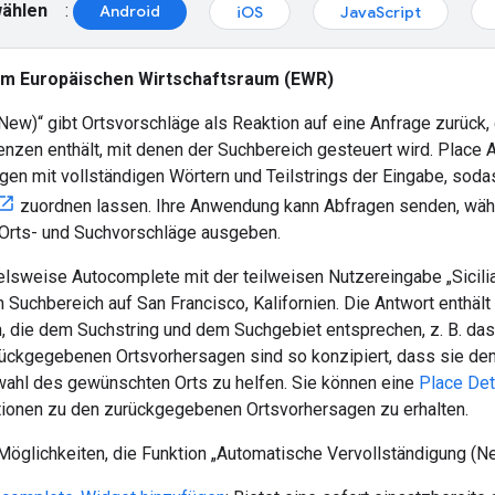
wählen
:
Android
iOS
JavaScript
 im Europäischen Wirtschaftsraum (EWR)
ew)“ gibt Ortsvorschläge als Reaktion auf eine Anfrage zurück, 
nzen enthält, mit denen der Suchbereich gesteuert wird. Place 
en mit vollständigen Wörtern und Teilstrings der Eingabe, sod
zuordnen lassen. Ihre Anwendung kann Abfragen senden, währ
 Orts- und Suchvorschläge ausgeben.
elsweise Autocomplete mit der teilweisen Nutzereingabe „Sicilia
Suchbereich auf San Francisco, Kalifornien. Die Antwort enthält 
 die dem Suchstring und dem Suchgebiet entsprechen, z. B. das 
urückgegebenen Ortsvorhersagen sind so konzipiert, dass sie d
wahl des gewünschten Orts zu helfen. Sie können eine
Place Det
tionen zu den zurückgegebenen Ortsvorhersagen zu erhalten.
öglichkeiten, die Funktion „Automatische Vervollständigung (Neu