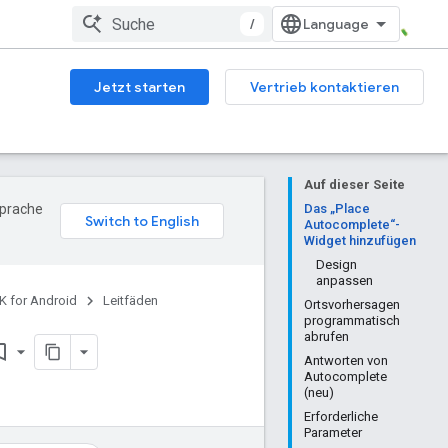
/
Jetzt starten
Vertrieb kontaktieren
Auf dieser Seite
Sprache
Das „Place
Autocomplete“-
Widget hinzufügen
Design
anpassen
K for Android
Leitfäden
Ortsvorhersagen
programmatisch
abrufen
_border
Antworten von
Autocomplete
(neu)
Erforderliche
Parameter