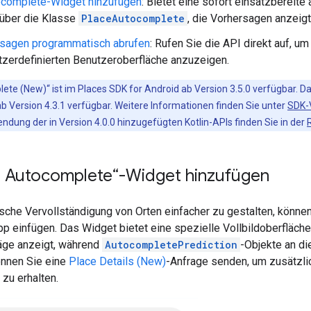
ocomplete-Widget hinzufügen
: Bietet eine sofort einsatzbereit
 über die Klasse
PlaceAutocomplete
, die Vorhersagen anzeigt
rsagen programmatisch abrufen
: Rufen Sie die API direkt auf, u
tzerdefinierten Benutzeroberfläche anzuzeigen.
ete (New)“ ist im Places SDK for Android ab Version 3.5.0 verfügbar. 
b Version 4.3.1 verfügbar. Weitere Informationen finden Sie unter
SDK-
dung der in Version 4.0.0 hinzugefügten Kotlin-APIs finden Sie in der
e Autocomplete“-Widget hinzufügen
sche Vervollständigung von Orten einfacher zu gestalten, könne
pp einfügen. Das Widget bietet eine spezielle Vollbildoberfläche
äge anzeigt, während
AutocompletePrediction
-Objekte an d
nnen Sie eine
Place Details (New)
-Anfrage senden, um zusätzli
zu erhalten.