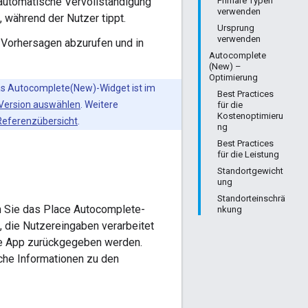
e automatische Vervollständigung
Primäre Typen
verwenden
, während der Nutzer tippt.
Ursprung
verwenden
m Vorhersagen abzurufen und in
Autocomplete
(New) –
Optimierung
Das Autocomplete(New)-Widget ist im
Best Practices
Version auswählen
. Weitere
für die
Kostenoptimieru
Referenzübersicht
.
ng
Best Practices
für die Leistung
Standortgewicht
ung
Standorteinschrä
n Sie das Place Autocomplete-
nkung
, die Nutzereingaben verarbeitet
ie App zurückgegeben werden.
che Informationen zu den