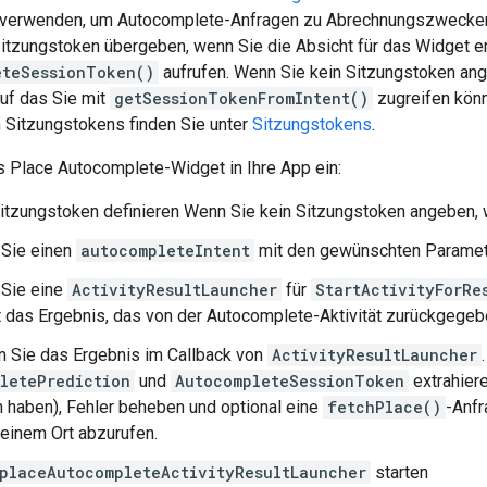
verwenden, um Autocomplete-Anfragen zu Abrechnungszwecken i
itzungstoken übergeben, wenn Sie die Absicht für das Widget er
eteSessionToken()
aufrufen. Wenn Sie kein Sitzungstoken an
 auf das Sie mit
getSessionTokenFromIntent()
zugreifen könn
Sitzungstokens finden Sie unter
Sitzungstokens
.
s Place Autocomplete-Widget in Ihre App ein:
Sitzungstoken definieren Wenn Sie kein Sitzungstoken angeben, wi
 Sie einen
autocompleteIntent
mit den gewünschten Paramete
 Sie eine
ActivityResultLauncher
für
StartActivityForRe
t das Ergebnis, das von der Autocomplete-Aktivität zurückgegeb
n Sie das Ergebnis im Callback von
ActivityResultLauncher
letePrediction
und
AutocompleteSessionToken
extrahiere
haben), Fehler beheben und optional eine
fetchPlace()
-Anfr
 einem Ort abzurufen.
placeAutocompleteActivityResultLauncher
starten