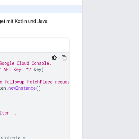
et mit Kotlin und Java
Google Cloud Console.
* API Key= */
key
)
e followup FetchPlace request.
ken
.
newInstance
()
lter ...
r<Intent>
=