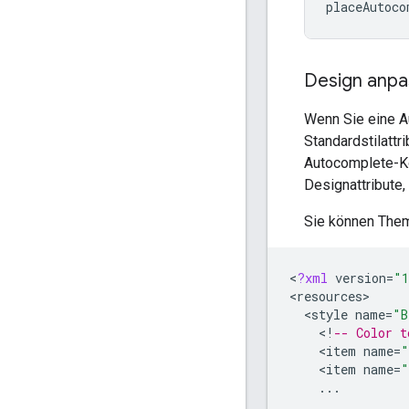
placeAutoco
Design anp
Wenn Sie eine A
Standardstilattr
Autocomplete-Ko
Designattribute,
Sie können The
<
?
xml
version
=
"1
<
resources
<
style
name
=
"B
<
!
-- Color t
<
item
name
=
"
<
item
name
=
"
...