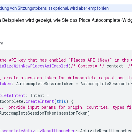
ung von Sitzungstokens ist optional, wird aber empfohlen.
n Beispielen wird gezeigt, wie Sie das Place Autocomplete-Widg
va
the API key that has enabled "Places API (New)" in the 
ializeWithNewPlacesApiEnabled
(
/* Context= */
context
,
/
, create a session token for Autocomplete request and th
Token
:
AutocompleteSessionToken
=
AutocompleteSessionTo
pleteIntent
:
Intent
=
tocomplete
.
createIntent
(
this
)
{
... provide input params for origin, countries, types fi
AutocompleteSessionToken
(
sessionToken
)
tocompleteActivityResultLauncher
:
ActivityResultLaunche