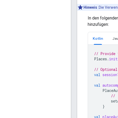
Hinweis
:Die Verwend
In den folgende
hinzufügen:
Kotlin
Ja
// Provide 
Places
.
init
// Optional
val
session
val
autocom
PlaceAu
// 
set
}
val
placeAu