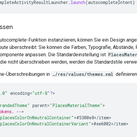
mpleteActivityResultLauncher
.
launch
(
autocompleteIntent
)
assen
utocomplete-Funktion instanziieren, können Sie ein Design ange
ibute überschreibt. Sie können die Farben, Typografie, Abstände,
mponente anpassen. Die Standardeinstellung ist
PlacesMate
 die nicht überschrieben werden, werden die Standardstile verwe
me-Überschreibungen in
…/res/values/themes.xml
definieren
.0"
encoding
=
"utf-8"
?
>

randedTheme"
parent
=
"PlacesMaterialTheme"
okens. --
placesColorOnNeutralContainer"
>
#5300e8
<
/
item
placesColorOnNeutralContainerVariant"
>
#ee6002
<
/
item