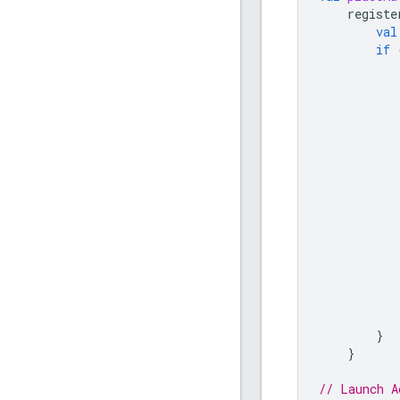
registe
val
if
}
}
// Launch A