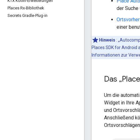
Place Aut
KTX Kotlin-Erweiterungen
der Suche
Places Rx-Bibliothek
Secrets Gradle-Plug-in
Ortsvorhe
einer benu
Hinweis
: „Autocompl
Places SDK for Android a
Informationen zur Verwen
Das „Plac
Um die automati
Widget in Ihre A
und Ortsvorschl
Anschließend kö
Ortsvorschlägen 