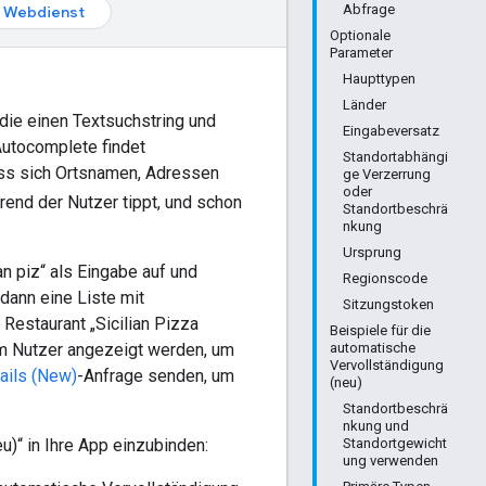
Abfrage
Webdienst
Optionale
Parameter
Haupttypen
Länder
die einen Textsuchstring und
Eingabeversatz
Autocomplete findet
Standortabhängi
ass sich Ortsnamen, Adressen
ge Verzerrung
oder
end der Nutzer tippt, und schon
Standortbeschrä
nkung
Ursprung
n piz“ als Eingabe auf und
Regionscode
dann eine Liste mit
Sitzungstoken
Restaurant „Sicilian Pizza
Beispiele für die
em Nutzer angezeigt werden, um
automatische
Vervollständigung
ails (New)
-Anfrage senden, um
(neu)
Standortbeschrä
nkung und
)“ in Ihre App einzubinden:
Standortgewicht
ung verwenden