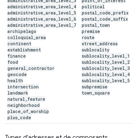
administrative
_
area
_
level
_
3
point
_
of
_
interest
administrative
_
area
_
level
_
4
political
administrative
_
area
_
level
_
5
postal
_
code
_
prefix
administrative
_
area
_
level
_
6
postal
_
code
_
suffix
administrative
_
area
_
level
_
7
postal
_
town
archipelago
premise
colloquial
_
area
route
continent
street
_
address
establishment
sublocality
finance
sublocality
_
level
_
1
food
sublocality
_
level
_
2
general
_
contractor
sublocality
_
level
_
3
geocode
sublocality
_
level
_
4
health
sublocality
_
level
_
5
intersection
subpremise
landmark
town
_
square
natural
_
feature
neighborhood
place
_
of
_
worship
plus
_
code
Types d'adresses et de composants