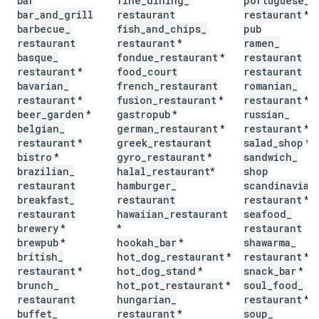
bar
fine
_
dining
_
portuguese
_
bar
_
and
_
grill
restaurant
restaurant
*
barbecue
_
fish
_
and
_
chips
_
pub
restaurant
restaurant
ramen
_
*
basque
_
fondue
_
restaurant
restaurant
*
restaurant
food
_
court
restaurant
*
bavarian
_
french
_
restaurant
romanian
_
restaurant
fusion
_
restaurant
restaurant
*
*
*
beer
_
garden
gastropub
russian
_
*
*
belgian
_
german
_
restaurant
restaurant
*
*
restaurant
greek
_
restaurant
salad
_
shop
*
*
bistro
gyro
_
restaurant
sandwich
_
*
*
brazilian
_
halal
_
restaurant
shop
*
restaurant
hamburger
_
scandinavian
breakfast
_
restaurant
restaurant
*
restaurant
hawaiian
_
restaurant
seafood
_
brewery
restaurant
*
*
brewpub
hookah
_
bar
shawarma
_
*
*
british
_
hot
_
dog
_
restaurant
restaurant
*
*
restaurant
hot
_
dog
_
stand
snack
_
bar
*
*
*
brunch
_
hot
_
pot
_
restaurant
soul
_
food
_
*
restaurant
hungarian
_
restaurant
*
buffet
_
restaurant
soup
_
*