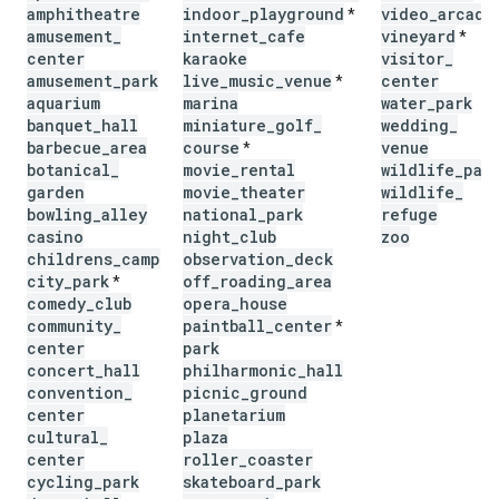
amphitheatre
indoor
_
playground
video
_
arcade
*
amusement
_
internet
_
cafe
vineyard
*
center
karaoke
visitor
_
amusement
_
park
live
_
music
_
venue
center
*
aquarium
marina
water
_
park
banquet
_
hall
miniature
_
golf
_
wedding
_
barbecue
_
area
course
venue
*
botanical
_
movie
_
rental
wildlife
_
par
garden
movie
_
theater
wildlife
_
bowling
_
alley
national
_
park
refuge
casino
night
_
club
zoo
childrens
_
camp
observation
_
deck
city
_
park
off
_
roading
_
area
*
comedy
_
club
opera
_
house
community
_
paintball
_
center
*
center
park
concert
_
hall
philharmonic
_
hall
convention
_
picnic
_
ground
center
planetarium
cultural
_
plaza
center
roller
_
coaster
cycling
_
park
skateboard
_
park