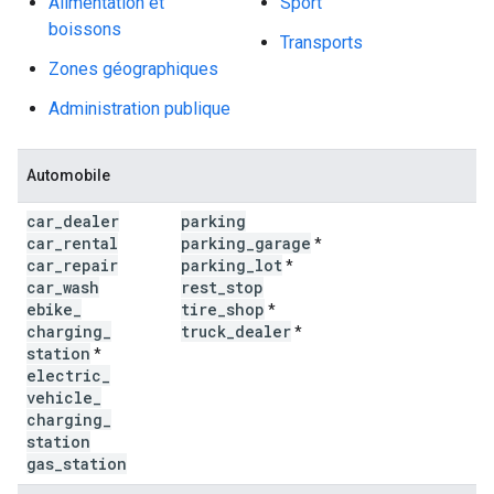
Alimentation et
Sport
boissons
Transports
Zones géographiques
Administration publique
Automobile
car
_
dealer
parking
car
_
rental
parking
_
garage
*
car
_
repair
parking
_
lot
*
car
_
wash
rest
_
stop
ebike
_
tire
_
shop
*
charging
_
truck
_
dealer
*
station
*
electric
_
vehicle
_
charging
_
station
gas
_
station