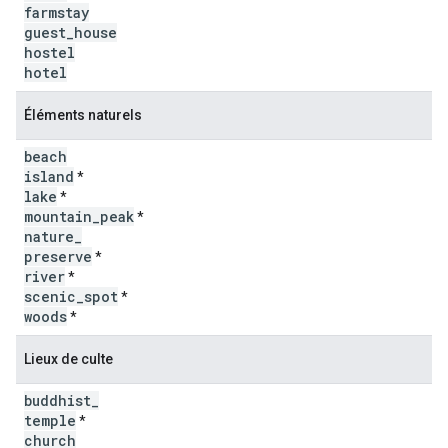
farmstay
guest
_
house
hostel
hotel
Éléments naturels
beach
island
*
lake
*
mountain
_
peak
*
nature
_
preserve
*
river
*
scenic
_
spot
*
woods
*
Lieux de culte
buddhist
_
temple
*
church