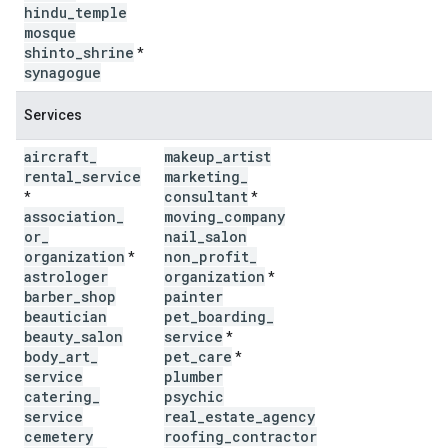
hindu
_
temple
mosque
shinto
_
shrine
*
synagogue
Services
aircraft
_
makeup
_
artist
rental
_
service
marketing
_
consultant
*
*
association
_
moving
_
company
or
_
nail
_
salon
organization
non
_
profit
_
*
astrologer
organization
*
barber
_
shop
painter
beautician
pet
_
boarding
_
beauty
_
salon
service
*
body
_
art
_
pet
_
care
*
service
plumber
catering
_
psychic
service
real
_
estate
_
agency
cemetery
roofing
_
contractor