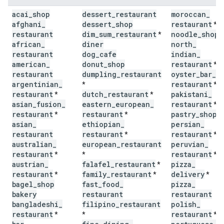
acai
_
shop
dessert
_
restaurant
moroccan
_
afghani
_
dessert
_
shop
restaurant
*
restaurant
dim
_
sum
_
restaurant
noodle
_
shop
*
*
african
_
diner
north
_
restaurant
dog
_
cafe
indian
_
american
_
donut
_
shop
restaurant
*
restaurant
dumpling
_
restaurant
oyster
_
bar
_
argentinian
_
restaurant
*
*
restaurant
dutch
_
restaurant
pakistani
_
*
*
asian
_
fusion
_
eastern
_
european
_
restaurant
*
restaurant
restaurant
pastry
_
shop
*
*
*
asian
_
ethiopian
_
persian
_
restaurant
restaurant
restaurant
*
*
australian
_
european
_
restaurant
peruvian
_
restaurant
restaurant
*
*
*
austrian
_
falafel
_
restaurant
pizza
_
*
restaurant
family
_
restaurant
delivery
*
*
*
bagel
_
shop
fast
_
food
_
pizza
_
bakery
restaurant
restaurant
bangladeshi
_
filipino
_
restaurant
polish
_
restaurant
restaurant
*
*
*