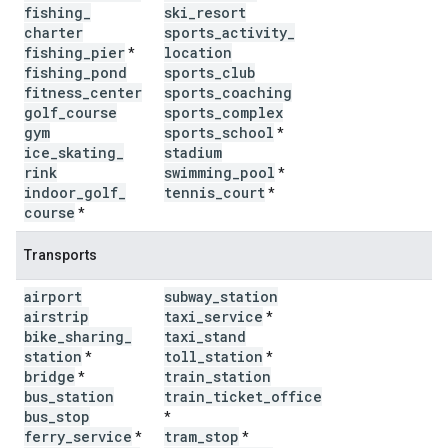
fishing
_
ski
_
resort
charter
sports
_
activity
_
fishing
_
pier
location
*
fishing
_
pond
sports
_
club
fitness
_
center
sports
_
coaching
golf
_
course
sports
_
complex
gym
sports
_
school
*
ice
_
skating
_
stadium
rink
swimming
_
pool
*
indoor
_
golf
_
tennis
_
court
*
course
*
Transports
airport
subway
_
station
airstrip
taxi
_
service
*
bike
_
sharing
_
taxi
_
stand
station
toll
_
station
*
*
bridge
train
_
station
*
bus
_
station
train
_
ticket
_
office
bus
_
stop
*
ferry
_
service
tram
_
stop
*
*