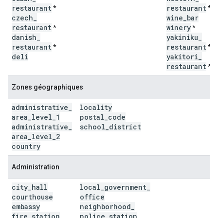
restaurant
restaurant
*
*
czech
_
wine
_
bar
restaurant
winery
*
*
danish
_
yakiniku
_
restaurant
restaurant
*
*
deli
yakitori
_
restaurant
*
Zones géographiques
administrative
_
locality
area
_
level
_
1
postal
_
code
administrative
_
school
_
district
area
_
level
_
2
country
Administration
city
_
hall
local
_
government
_
courthouse
office
embassy
neighborhood
_
fire
_
station
police
_
station