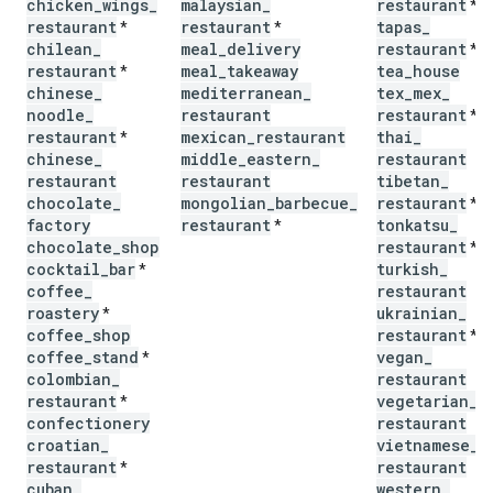
chicken
_
wings
_
malaysian
_
restaurant
*
restaurant
restaurant
tapas
_
*
*
chilean
_
meal
_
delivery
restaurant
*
restaurant
meal
_
takeaway
tea
_
house
*
chinese
_
mediterranean
_
tex
_
mex
_
noodle
_
restaurant
restaurant
*
restaurant
mexican
_
restaurant
thai
_
*
chinese
_
middle
_
eastern
_
restaurant
restaurant
restaurant
tibetan
_
chocolate
_
mongolian
_
barbecue
_
restaurant
*
factory
restaurant
tonkatsu
_
*
chocolate
_
shop
restaurant
*
cocktail
_
bar
turkish
_
*
coffee
_
restaurant
roastery
ukrainian
_
*
coffee
_
shop
restaurant
*
coffee
_
stand
vegan
_
*
colombian
_
restaurant
restaurant
vegetarian
_
*
confectionery
restaurant
croatian
_
vietnamese
_
restaurant
restaurant
*
cuban
_
western
_