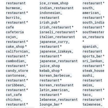
restaurant
ice
_
cream
_
shop
restaurant
*
burmese
_
indian
_
restaurant
south
_
restaurant
indonesian
_
american
_
*
burrito
_
restaurant
restaurant
*
restaurant
irish
_
pub
south
_
indian
*
*
cafe
irish
_
restaurant
restaurant
*
*
cafeteria
israeli
_
restaurant
southwestern
*
cajun
_
italian
_
restaurant
us
_
restaurant
restaurant
japanese
_
curry
_
*
*
cake
_
shop
restaurant
spanish
_
*
*
californian
_
japanese
_
izakaya
_
restaurant
restaurant
restaurant
sports
_
bar
*
*
*
cambodian
_
japanese
_
restaurant
sri
_
lankan
_
restaurant
juice
_
shop
restaurant
*
*
candy
_
store
kebab
_
shop
steak
_
house
*
cantonese
_
korean
_
barbecue
_
sushi
_
restaurant
restaurant
restaurant
*
*
caribbean
_
korean
_
restaurant
swiss
_
restaurant
latin
_
american
_
restaurant
*
*
cat
_
cafe
restaurant
taco
_
*
chicken
_
lebanese
_
restaurant
restaurant
*
restaurant
lounge
_
bar
taiwanese
_
*
*