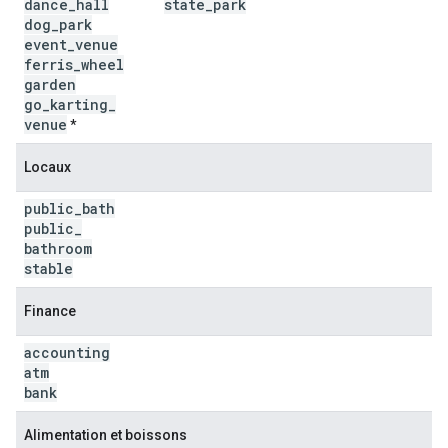
dance
_
hall
state
_
park
dog
_
park
event
_
venue
ferris
_
wheel
garden
go
_
karting
_
venue
*
Locaux
public
_
bath
public
_
bathroom
stable
Finance
accounting
atm
bank
Alimentation et boissons