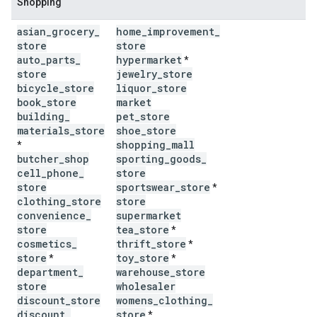
Shopping
asian
_
grocery
_
home
_
improvement
_
store
store
auto
_
parts
_
hypermarket
*
store
jewelry
_
store
bicycle
_
store
liquor
_
store
book
_
store
market
building
_
pet
_
store
materials
_
store
shoe
_
store
shopping
_
mall
*
butcher
_
shop
sporting
_
goods
_
cell
_
phone
_
store
store
sportswear
_
store
*
clothing
_
store
store
convenience
_
supermarket
store
tea
_
store
*
cosmetics
_
thrift
_
store
*
store
toy
_
store
*
*
department
_
warehouse
_
store
store
wholesaler
discount
_
store
womens
_
clothing
_
discount
_
store
*