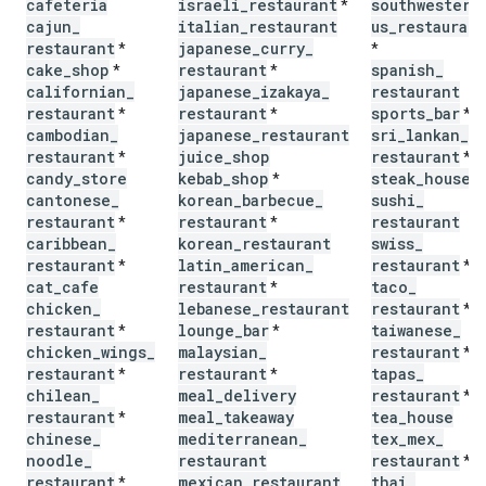
cafeteria
israeli
_
restaurant
southwestern
*
cajun
_
italian
_
restaurant
us
_
restaurant
restaurant
japanese
_
curry
_
*
*
cake
_
shop
restaurant
spanish
_
*
*
californian
_
japanese
_
izakaya
_
restaurant
restaurant
restaurant
sports
_
bar
*
*
*
cambodian
_
japanese
_
restaurant
sri
_
lankan
_
restaurant
juice
_
shop
restaurant
*
*
candy
_
store
kebab
_
shop
steak
_
house
*
cantonese
_
korean
_
barbecue
_
sushi
_
restaurant
restaurant
restaurant
*
*
caribbean
_
korean
_
restaurant
swiss
_
restaurant
latin
_
american
_
restaurant
*
*
cat
_
cafe
restaurant
taco
_
*
chicken
_
lebanese
_
restaurant
restaurant
*
restaurant
lounge
_
bar
taiwanese
_
*
*
chicken
_
wings
_
malaysian
_
restaurant
*
restaurant
restaurant
tapas
_
*
*
chilean
_
meal
_
delivery
restaurant
*
restaurant
meal
_
takeaway
tea
_
house
*
chinese
_
mediterranean
_
tex
_
mex
_
noodle
_
restaurant
restaurant
*
restaurant
mexican
_
restaurant
thai
_
*