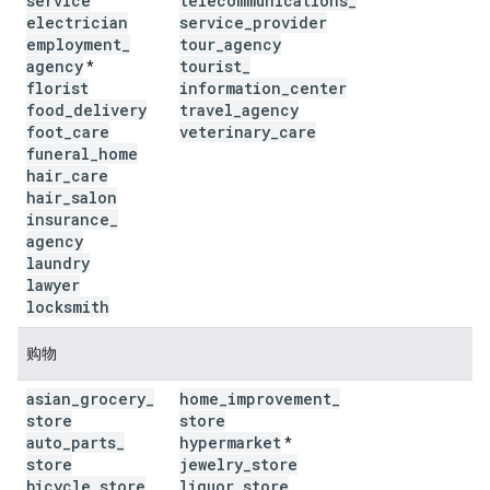
service
telecommunications
_
electrician
service
_
provider
employment
_
tour
_
agency
agency
tourist
_
*
florist
information
_
center
food
_
delivery
travel
_
agency
foot
_
care
veterinary
_
care
funeral
_
home
hair
_
care
hair
_
salon
insurance
_
agency
laundry
lawyer
locksmith
购物
asian
_
grocery
_
home
_
improvement
_
store
store
auto
_
parts
_
hypermarket
*
store
jewelry
_
store
bicycle
_
store
liquor
_
store