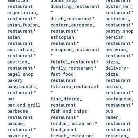
american
_
donut
_
shop
restaurant
*
restaurant
dumpling
_
restaurant
oyster
_
bar
_
argentinian
_
restaurant
*
*
restaurant
dutch
_
restaurant
pakistani
_
*
*
asian
_
fusion
_
eastern
_
european
_
restaurant
*
restaurant
restaurant
pastry
_
shop
*
*
*
asian
_
ethiopian
_
persian
_
restaurant
restaurant
restaurant
*
*
australian
_
european
_
restaurant
peruvian
_
restaurant
restaurant
*
*
*
austrian
_
falafel
_
restaurant
pizza
_
*
restaurant
family
_
restaurant
delivery
*
*
*
bagel
_
shop
fast
_
food
_
pizza
_
bakery
restaurant
restaurant
bangladeshi
_
filipino
_
restaurant
polish
_
restaurant
restaurant
*
*
*
bar
fine
_
dining
_
portuguese
_
bar
_
and
_
grill
restaurant
restaurant
*
barbecue
_
fish
_
and
_
chips
_
pub
restaurant
restaurant
ramen
_
*
basque
_
fondue
_
restaurant
restaurant
*
restaurant
food
_
court
restaurant
*
bavarian
_
french
_
restaurant
romanian
_