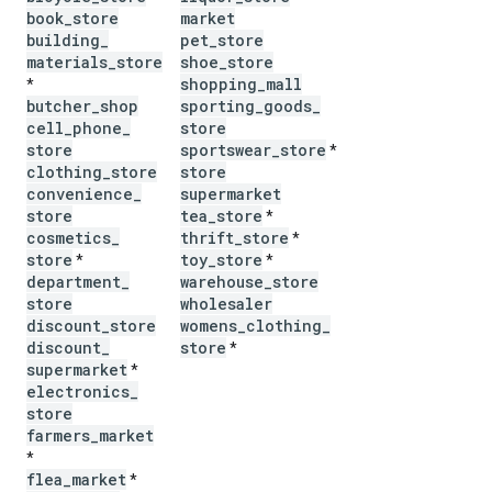
book
_
store
market
building
_
pet
_
store
materials
_
store
shoe
_
store
shopping
_
mall
*
butcher
_
shop
sporting
_
goods
_
cell
_
phone
_
store
store
sportswear
_
store
*
clothing
_
store
store
convenience
_
supermarket
store
tea
_
store
*
cosmetics
_
thrift
_
store
*
store
toy
_
store
*
*
department
_
warehouse
_
store
store
wholesaler
discount
_
store
womens
_
clothing
_
discount
_
store
*
supermarket
*
electronics
_
store
farmers
_
market
*
flea
_
market
*