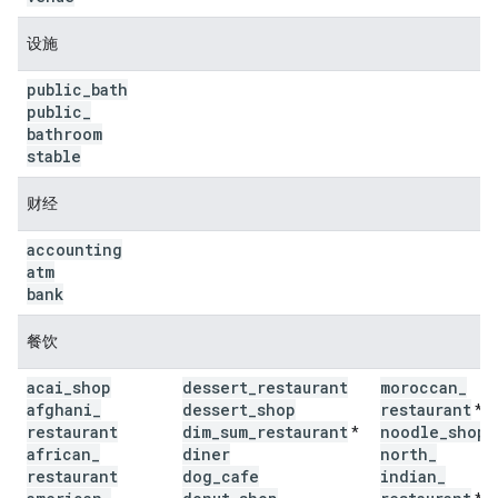
设施
public
_
bath
public
_
bathroom
stable
财经
accounting
atm
bank
餐饮
acai
_
shop
dessert
_
restaurant
moroccan
_
afghani
_
dessert
_
shop
restaurant
*
restaurant
dim
_
sum
_
restaurant
noodle
_
shop
*
*
african
_
diner
north
_
restaurant
dog
_
cafe
indian
_