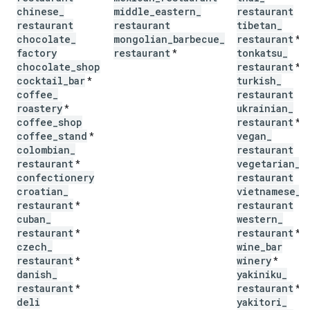
chinese
_
middle
_
eastern
_
restaurant
restaurant
restaurant
tibetan
_
chocolate
_
mongolian
_
barbecue
_
restaurant
*
factory
restaurant
tonkatsu
_
*
chocolate
_
shop
restaurant
*
cocktail
_
bar
turkish
_
*
coffee
_
restaurant
roastery
ukrainian
_
*
coffee
_
shop
restaurant
*
coffee
_
stand
vegan
_
*
colombian
_
restaurant
restaurant
vegetarian
_
*
confectionery
restaurant
croatian
_
vietnamese
_
restaurant
restaurant
*
cuban
_
western
_
restaurant
restaurant
*
*
czech
_
wine
_
bar
restaurant
winery
*
*
danish
_
yakiniku
_
restaurant
restaurant
*
*
deli
yakitori
_