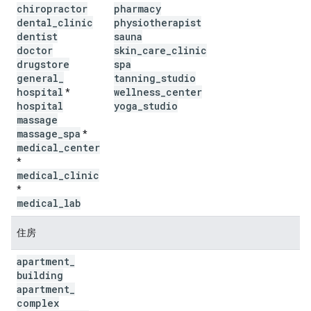
chiropractor
pharmacy
dental
_
clinic
physiotherapist
dentist
sauna
doctor
skin
_
care
_
clinic
drugstore
spa
general
_
tanning
_
studio
hospital
wellness
_
center
*
hospital
yoga
_
studio
massage
massage
_
spa
*
medical
_
center
*
medical
_
clinic
*
medical
_
lab
住房
apartment
_
building
apartment
_
complex