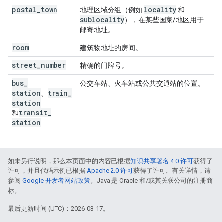
postal
_
town
locality
地理区域分组（例如
和
sublocality
），在某些国家/地区用于
邮寄地址。
room
建筑物地址的房间。
street
_
number
精确的门牌号。
bus
_
公交车站、火车站或公共交通站的位置。
station
train
_
、
station
transit
_
和
station
如未另行说明，那么本页面中的内容已根据
知识共享署名 4.0 许可
获得了
许可，并且代码示例已根据
Apache 2.0 许可
获得了许可。有关详情，请
参阅
Google 开发者网站政策
。Java 是 Oracle 和/或其关联公司的注册商
标。
最后更新时间 (UTC)：2026-03-17。