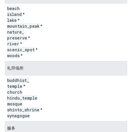
beach
island
*
lake
*
mountain
_
peak
*
nature
_
preserve
*
river
*
scenic
_
spot
*
woods
*
礼拜场所
buddhist
_
temple
*
church
hindu
_
temple
mosque
shinto
_
shrine
*
synagogue
服务