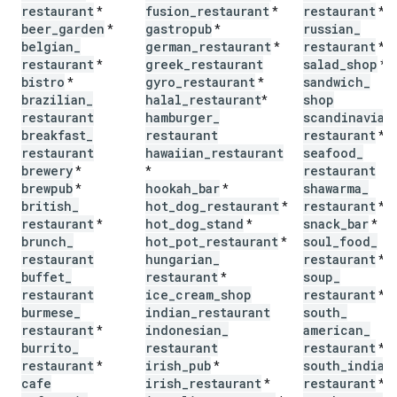
restaurant
fusion
_
restaurant
restaurant
*
*
*
beer
_
garden
gastropub
russian
_
*
*
belgian
_
german
_
restaurant
restaurant
*
*
restaurant
greek
_
restaurant
salad
_
shop
*
*
bistro
gyro
_
restaurant
sandwich
_
*
*
brazilian
_
halal
_
restaurant
shop
*
restaurant
hamburger
_
scandinavian
breakfast
_
restaurant
restaurant
*
restaurant
hawaiian
_
restaurant
seafood
_
brewery
restaurant
*
*
brewpub
hookah
_
bar
shawarma
_
*
*
british
_
hot
_
dog
_
restaurant
restaurant
*
*
restaurant
hot
_
dog
_
stand
snack
_
bar
*
*
*
brunch
_
hot
_
pot
_
restaurant
soul
_
food
_
*
restaurant
hungarian
_
restaurant
*
buffet
_
restaurant
soup
_
*
restaurant
ice
_
cream
_
shop
restaurant
*
burmese
_
indian
_
restaurant
south
_
restaurant
indonesian
_
american
_
*
burrito
_
restaurant
restaurant
*
restaurant
irish
_
pub
south
_
indian
*
*
cafe
irish
_
restaurant
restaurant
*
*