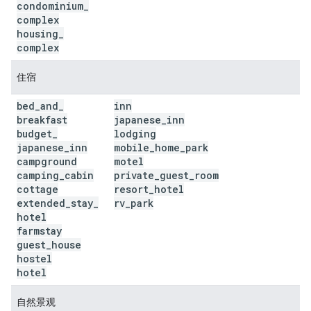
condominium
_
complex
housing
_
complex
住宿
bed
_
and
_
inn
breakfast
japanese
_
inn
budget
_
lodging
japanese
_
inn
mobile
_
home
_
park
campground
motel
camping
_
cabin
private
_
guest
_
room
cottage
resort
_
hotel
extended
_
stay
_
rv
_
park
hotel
farmstay
guest
_
house
hostel
hotel
自然景观