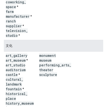
coworking
_
space
*
farm
manufacturer
*
ranch
supplier
*
television
_
studio
*
文化
art
_
gallery
monument
art
_
museum
museum
*
art
_
studio
performing
_
arts
_
auditorium
theater
castle
sculpture
*
cultural
_
landmark
fountain
*
historical
_
place
history
_
museum