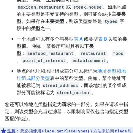
mexican_restaurant
或
steak_house
。如果地点
的主要类型是不受支持的类型，则可能会缺少
主要类
型
。如果存在
主要类型
，则该类型始终是
types
字
段中的
类型
之一。
一个地点可以有多个与类型
表 A
或类型
表 B
关联的
类
型值
。 例如，某餐厅可能具有以下
类
型
：
seafood_restaurant
、
restaurant
、
food
、
point_of_interest
、
establishment
。
地点的地址和地址组成部分可以标记为
地址类型和地
址组成部分类型
表中的某些类型。例如，某个地址可
能被标记为
street_address
，而该地址的某个组成
部分可能被标记为
street_number
。
您还可以将地点类型指定为
请求
的一部分。如果在请求中指
定，则该类型会充当过滤器，以限制响应仅包含与指定类型
匹配的地点。
注意
：
您必须使用
Place.getPlaceTypes()
方法来访问
Place
对