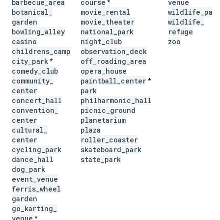
barbecue
_
area
course
venue
*
botanical
_
movie
_
rental
wildlife
_
par
garden
movie
_
theater
wildlife
_
bowling
_
alley
national
_
park
refuge
casino
night
_
club
zoo
childrens
_
camp
observation
_
deck
city
_
park
off
_
roading
_
area
*
comedy
_
club
opera
_
house
community
_
paintball
_
center
*
center
park
concert
_
hall
philharmonic
_
hall
convention
_
picnic
_
ground
center
planetarium
cultural
_
plaza
center
roller
_
coaster
cycling
_
park
skateboard
_
park
dance
_
hall
state
_
park
dog
_
park
event
_
venue
ferris
_
wheel
garden
go
_
karting
_
venue
*