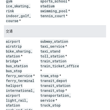
gym
sports
_
school
*
ice
_
skating
_
stadium
rink
swimming
_
pool
*
indoor
_
golf
_
tennis
_
court
*
course
*
交通
airport
subway
_
station
airstrip
taxi
_
service
*
bike
_
sharing
_
taxi
_
stand
station
toll
_
station
*
*
bridge
train
_
station
*
bus
_
station
train
_
ticket
_
office
bus
_
stop
*
ferry
_
service
tram
_
stop
*
*
ferry
_
terminal
transit
_
depot
heliport
transit
_
station
international
_
transit
_
stop
*
airport
transportation
_
light
_
rail
_
service
*
station
truck
_
stop