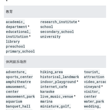
*
教育
academic
_
research
_
institute
*
department
school
*
educational
_
secondary
_
school
institution
university
*
library
preschool
primary
_
school
休闲娱乐场所
adventure
_
hiking
_
area
tourist
_
sports
_
center
historical
_
landmark
attraction
amphitheatre
indoor
_
playground
video
_
arcade
*
amusement
_
internet
_
cafe
vineyard
*
center
karaoke
visitor
_
amusement
_
park
live
_
music
_
venue
center
*
aquarium
marina
water
_
park
banquet
_
hall
miniature
_
golf
_
wedding
_