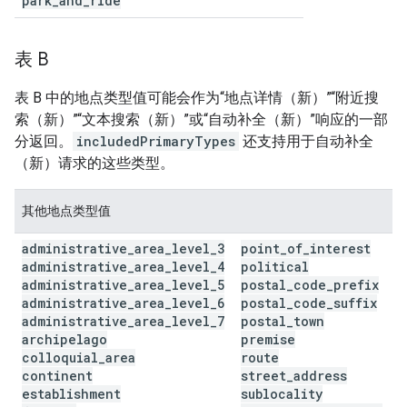
park
_
and
_
ride
表 B
表 B 中的地点类型值可能会作为“地点详情（新）”“附近搜
索（新）”“文本搜索（新）”或“自动补全（新）”响应的一部
分返回。
includedPrimaryTypes
还支持用于自动补全
（新）请求的这些类型。
其他地点类型值
administrative
_
area
_
level
_
3
point
_
of
_
interest
administrative
_
area
_
level
_
4
political
administrative
_
area
_
level
_
5
postal
_
code
_
prefix
administrative
_
area
_
level
_
6
postal
_
code
_
suffix
administrative
_
area
_
level
_
7
postal
_
town
archipelago
premise
colloquial
_
area
route
continent
street
_
address
establishment
sublocality