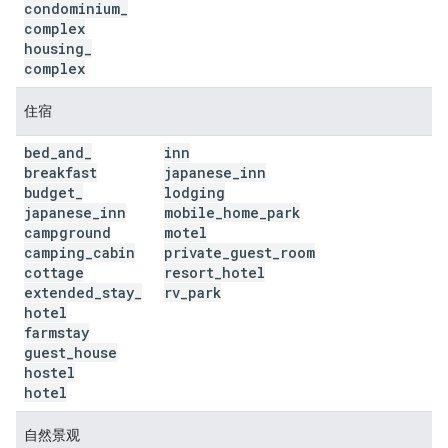
condominium
_
complex
housing
_
complex
住宿
bed
_
and
_
inn
breakfast
japanese
_
inn
budget
_
lodging
japanese
_
inn
mobile
_
home
_
park
campground
motel
camping
_
cabin
private
_
guest
_
room
cottage
resort
_
hotel
extended
_
stay
_
rv
_
park
hotel
farmstay
guest
_
house
hostel
hotel
自然景观