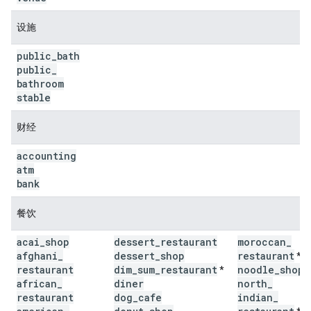
设施
public
_
bath
public
_
bathroom
stable
财经
accounting
atm
bank
餐饮
acai
_
shop
dessert
_
restaurant
moroccan
_
afghani
_
dessert
_
shop
restaurant
*
restaurant
dim
_
sum
_
restaurant
noodle
_
shop
*
*
african
_
diner
north
_
restaurant
dog
_
cafe
indian
_