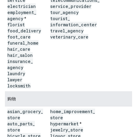
service
telecommunications
_
electrician
service
_
provider
employment
_
tour
_
agency
agency
tourist
_
*
florist
information
_
center
food
_
delivery
travel
_
agency
foot
_
care
veterinary
_
care
funeral
_
home
hair
_
care
hair
_
salon
insurance
_
agency
laundry
lawyer
locksmith
购物
asian
_
grocery
_
home
_
improvement
_
store
store
auto
_
parts
_
hypermarket
*
store
jewelry
_
store
bicycle
_
store
liquor
_
store