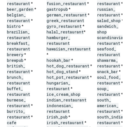
restaurant
fusion
_
restaurant
restaurant
*
*
*
beer
_
garden
gastropub
russian
_
*
*
belgian
_
german
_
restaurant
restaurant
*
*
restaurant
greek
_
restaurant
salad
_
shop
*
*
bistro
gyro
_
restaurant
sandwich
_
*
*
brazilian
_
halal
_
restaurant
shop
*
restaurant
hamburger
_
scandinavian
breakfast
_
restaurant
restaurant
*
restaurant
hawaiian
_
restaurant
seafood
_
brewery
restaurant
*
*
brewpub
hookah
_
bar
shawarma
_
*
*
british
_
hot
_
dog
_
restaurant
restaurant
*
*
restaurant
hot
_
dog
_
stand
snack
_
bar
*
*
*
brunch
_
hot
_
pot
_
restaurant
soul
_
food
_
*
restaurant
hungarian
_
restaurant
*
buffet
_
restaurant
soup
_
*
restaurant
ice
_
cream
_
shop
restaurant
*
burmese
_
indian
_
restaurant
south
_
restaurant
indonesian
_
american
_
*
burrito
_
restaurant
restaurant
*
restaurant
irish
_
pub
south
_
indian
*
*
cafe
irish
_
restaurant
restaurant
*
*