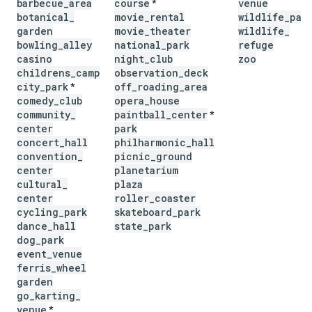
barbecue
_
area
course
venue
*
botanical
_
movie
_
rental
wildlife
_
par
garden
movie
_
theater
wildlife
_
bowling
_
alley
national
_
park
refuge
casino
night
_
club
zoo
childrens
_
camp
observation
_
deck
city
_
park
off
_
roading
_
area
*
comedy
_
club
opera
_
house
community
_
paintball
_
center
*
center
park
concert
_
hall
philharmonic
_
hall
convention
_
picnic
_
ground
center
planetarium
cultural
_
plaza
center
roller
_
coaster
cycling
_
park
skateboard
_
park
dance
_
hall
state
_
park
dog
_
park
event
_
venue
ferris
_
wheel
garden
go
_
karting
_
venue
*