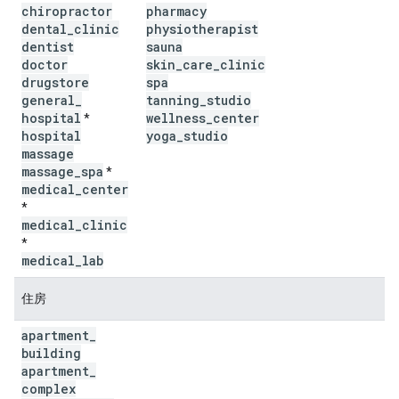
chiropractor
pharmacy
dental
_
clinic
physiotherapist
dentist
sauna
doctor
skin
_
care
_
clinic
drugstore
spa
general
_
tanning
_
studio
hospital
wellness
_
center
*
hospital
yoga
_
studio
massage
massage
_
spa
*
medical
_
center
*
medical
_
clinic
*
medical
_
lab
住房
apartment
_
building
apartment
_
complex