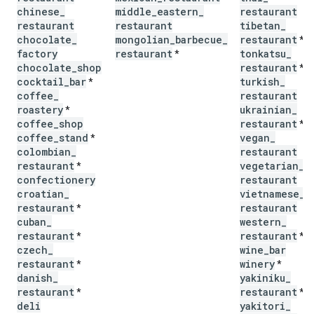
chinese
_
middle
_
eastern
_
restaurant
restaurant
restaurant
tibetan
_
chocolate
_
mongolian
_
barbecue
_
restaurant
*
factory
restaurant
tonkatsu
_
*
chocolate
_
shop
restaurant
*
cocktail
_
bar
turkish
_
*
coffee
_
restaurant
roastery
ukrainian
_
*
coffee
_
shop
restaurant
*
coffee
_
stand
vegan
_
*
colombian
_
restaurant
restaurant
vegetarian
_
*
confectionery
restaurant
croatian
_
vietnamese
_
restaurant
restaurant
*
cuban
_
western
_
restaurant
restaurant
*
*
czech
_
wine
_
bar
restaurant
winery
*
*
danish
_
yakiniku
_
restaurant
restaurant
*
*
deli
yakitori
_