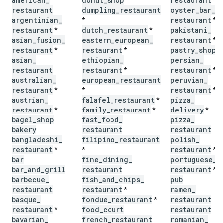
american
_
donut
_
shop
restaurant
*
restaurant
dumpling
_
restaurant
oyster
_
bar
_
argentinian
_
restaurant
*
*
restaurant
dutch
_
restaurant
pakistani
_
*
*
asian
_
fusion
_
eastern
_
european
_
restaurant
*
restaurant
restaurant
pastry
_
shop
*
*
*
asian
_
ethiopian
_
persian
_
restaurant
restaurant
restaurant
*
*
australian
_
european
_
restaurant
peruvian
_
restaurant
restaurant
*
*
*
austrian
_
falafel
_
restaurant
pizza
_
*
restaurant
family
_
restaurant
delivery
*
*
*
bagel
_
shop
fast
_
food
_
pizza
_
bakery
restaurant
restaurant
bangladeshi
_
filipino
_
restaurant
polish
_
restaurant
restaurant
*
*
*
bar
fine
_
dining
_
portuguese
_
bar
_
and
_
grill
restaurant
restaurant
*
barbecue
_
fish
_
and
_
chips
_
pub
restaurant
restaurant
ramen
_
*
basque
_
fondue
_
restaurant
restaurant
*
restaurant
food
_
court
restaurant
*
bavarian
_
french
_
restaurant
romanian
_