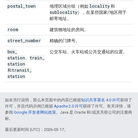
postal
_
town
locality
地理区域分组（例如
和
sublocality
），在某些国家/地区用于
邮寄地址。
room
建筑物地址的房间。
street
_
number
精确的门牌号。
bus
_
公交车站、火车站或公共交通站的位置。
station
train
_
、
station
transit
_
和
station
如未另行说明，那么本页面中的内容已根据
知识共享署名 4.0 许可
获得了
许可，并且代码示例已根据
Apache 2.0 许可
获得了许可。有关详情，请
参阅
Google 开发者网站政策
。Java 是 Oracle 和/或其关联公司的注册商
标。
最后更新时间 (UTC)：2026-03-17。