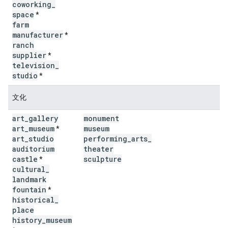
coworking
_
space
*
farm
manufacturer
*
ranch
supplier
*
television
_
studio
*
文化
art
_
gallery
monument
art
_
museum
museum
*
art
_
studio
performing
_
arts
_
auditorium
theater
castle
sculpture
*
cultural
_
landmark
fountain
*
historical
_
place
history
_
museum