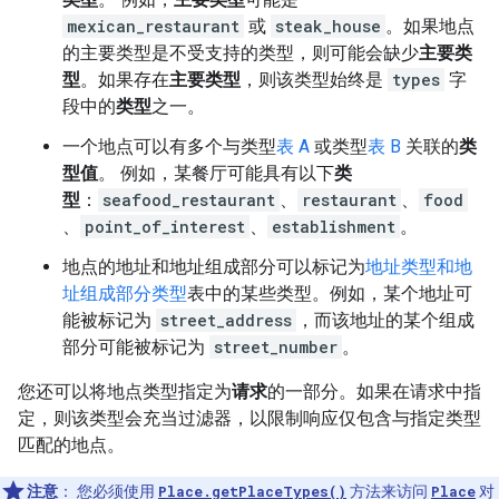
mexican_restaurant
或
steak_house
。如果地点
的主要类型是不受支持的类型，则可能会缺少
主要类
型
。如果存在
主要类型
，则该类型始终是
types
字
段中的
类型
之一。
一个地点可以有多个与类型
表 A
或类型
表 B
关联的
类
型值
。 例如，某餐厅可能具有以下
类
型
：
seafood_restaurant
、
restaurant
、
food
、
point_of_interest
、
establishment
。
地点的地址和地址组成部分可以标记为
地址类型和地
址组成部分类型
表中的某些类型。例如，某个地址可
能被标记为
street_address
，而该地址的某个组成
部分可能被标记为
street_number
。
您还可以将地点类型指定为
请求
的一部分。如果在请求中指
定，则该类型会充当过滤器，以限制响应仅包含与指定类型
匹配的地点。
注意
：
您必须使用
Place.getPlaceTypes()
方法来访问
Place
对