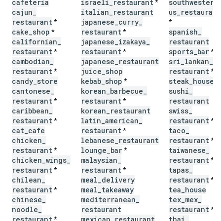
cafeteria
israeli
_
restaurant
southwestern
*
cajun
_
italian
_
restaurant
us
_
restaurant
restaurant
japanese
_
curry
_
*
*
cake
_
shop
restaurant
spanish
_
*
*
californian
_
japanese
_
izakaya
_
restaurant
restaurant
restaurant
sports
_
bar
*
*
*
cambodian
_
japanese
_
restaurant
sri
_
lankan
_
restaurant
juice
_
shop
restaurant
*
*
candy
_
store
kebab
_
shop
steak
_
house
*
cantonese
_
korean
_
barbecue
_
sushi
_
restaurant
restaurant
restaurant
*
*
caribbean
_
korean
_
restaurant
swiss
_
restaurant
latin
_
american
_
restaurant
*
*
cat
_
cafe
restaurant
taco
_
*
chicken
_
lebanese
_
restaurant
restaurant
*
restaurant
lounge
_
bar
taiwanese
_
*
*
chicken
_
wings
_
malaysian
_
restaurant
*
restaurant
restaurant
tapas
_
*
*
chilean
_
meal
_
delivery
restaurant
*
restaurant
meal
_
takeaway
tea
_
house
*
chinese
_
mediterranean
_
tex
_
mex
_
noodle
_
restaurant
restaurant
*
restaurant
mexican
_
restaurant
thai
_
*