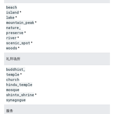
beach
island
*
lake
*
mountain
_
peak
*
nature
_
preserve
*
river
*
scenic
_
spot
*
woods
*
礼拜场所
buddhist
_
temple
*
church
hindu
_
temple
mosque
shinto
_
shrine
*
synagogue
服务