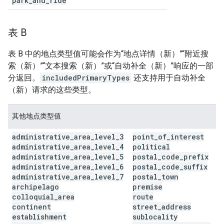
park
_
and
_
ride
表 B
表 B 中的地点类型值可能会作为“地点详情（新）”“附近搜
索（新）”“文本搜索（新）”或“自动补全（新）”响应的一部
分返回。
includedPrimaryTypes
还支持用于自动补全
（新）请求的这些类型。
其他地点类型值
administrative
_
area
_
level
_
3
point
_
of
_
interest
administrative
_
area
_
level
_
4
political
administrative
_
area
_
level
_
5
postal
_
code
_
prefix
administrative
_
area
_
level
_
6
postal
_
code
_
suffix
administrative
_
area
_
level
_
7
postal
_
town
archipelago
premise
colloquial
_
area
route
continent
street
_
address
establishment
sublocality