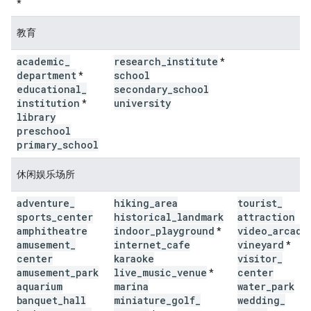
*
教育
academic
_
research
_
institute
*
department
school
*
educational
_
secondary
_
school
institution
university
*
library
preschool
primary
_
school
休闲娱乐场所
adventure
_
hiking
_
area
tourist
_
sports
_
center
historical
_
landmark
attraction
amphitheatre
indoor
_
playground
video
_
arcade
*
amusement
_
internet
_
cafe
vineyard
*
center
karaoke
visitor
_
amusement
_
park
live
_
music
_
venue
center
*
aquarium
marina
water
_
park
banquet
_
hall
miniature
_
golf
_
wedding
_