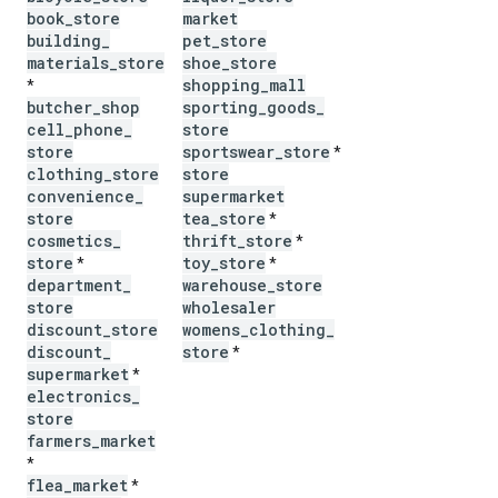
book
_
store
market
building
_
pet
_
store
materials
_
store
shoe
_
store
shopping
_
mall
*
butcher
_
shop
sporting
_
goods
_
cell
_
phone
_
store
store
sportswear
_
store
*
clothing
_
store
store
convenience
_
supermarket
store
tea
_
store
*
cosmetics
_
thrift
_
store
*
store
toy
_
store
*
*
department
_
warehouse
_
store
store
wholesaler
discount
_
store
womens
_
clothing
_
discount
_
store
*
supermarket
*
electronics
_
store
farmers
_
market
*
flea
_
market
*