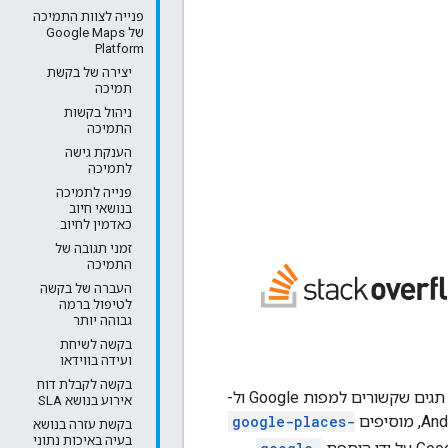
פנייה לצוות התמיכה
של Google Maps
Platform
יצירה של בקשת
תמיכה
ניהול בקשות
התמיכה
הענקת גישה
לתמיכה
פנייה לתמיכה
בנושאי חיוב
כאדמין לחיוב
זמני תגובה של
התמיכה
העברה של בקשה
לטיפול ברמה
גבוהה יותר
בקשה לשיחת
ועידה בווידאו
בקשה לקבלת דוח
חברי הצוות של ממשקי ה-API של מפות Google ושל Google Places עוקבים אחרי כמה תגים שקשורים למפות Google ול-
אירוע בנושא SLA
google-places-
בקשת עזרה בנושא
בעיה באיכות נתוני