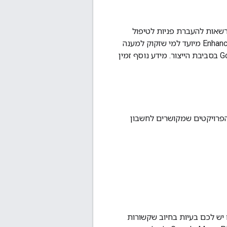
רשאות להעברת פניות לטיפול
ברמה גבוהה יותר, חקירה של בעיות מורכבות יותר בנתוני המפה ועוד. השירות בתמיכת Enhanced מיועד למי שזקוק למענה
מהיר מסביב לשעון ולשירותים נוספים כדי להריץ עומסי עבודה של Google Maps Platform בסביבת הייצור. מידע נוסף זמין
 הפרויקטים שמקושרים לחשבון
נושאי חיוב. אם יש לכם בעיות בחיוב שקשורות