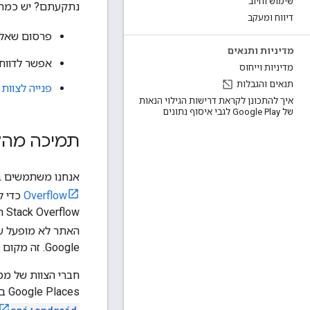
שימוש וחיוב
נתקעתם? יש כמה ד
דיווח ומעקב
פרסום שאלו
מדיניות ותנאים
אפשר לדווח 
מדיניות וייחוס
תנאים והגבלות
פנייה לצוות
איך להתכונן לקראת דרישות הגילוי הנאות
של Google Play לגבי איסוף נתונים
תמיכה מהקהילה ב-w
אנחנו משתמשים ב
Overflow
‫w
האתר לא מופעל על ידי Google, 
Google. זה מקום מצוין לשאול שאלות טכניות לגבי פיתוח ותחזוקה של האפליקציה.
Google Places ב-Stack Overflow. כדי לחפש נושאים ספציפיים ל-Places SDK ל-Android, מוסיפים