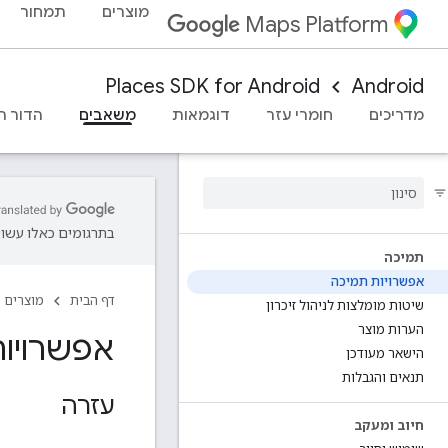
מוצרים
תמחור
Maps Platform
Places SDK for Android
Android
מדריכים
חומרי עזר
דוגמאות
משאבים
הדור ה
בתרגומים כאלו עשויו
תמיכה
אפשרויות תמיכה
דף הבית
מוצרים
שיטות מומלצות לניהול זיכרון
הערות מוצר
אפשרויות תמיכה 
הישאר מעודכן
תנאים והגבלות
עזרה
חיוב ומעקב