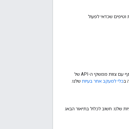
ת וטיפים שכדאי לפעול
אם לדעתכם מצאתם באג, או אם יש לכם הגשת בקשה להוספת תכונה שאתם רוצים לשתף עם צוות ממשקי ה-API של
כלי למעקב אחר בעיות
שלנו.
ל-Android, דווחו עליה במעקב הבעיות שלנו. חשוב לכלול בתיאור הבאג