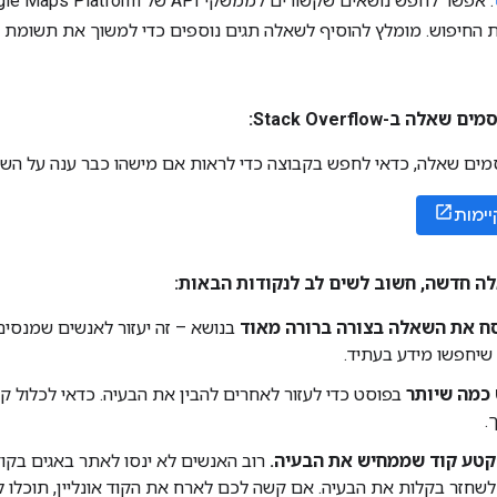
. אפשר לחפש נושאים שקשורים לממשקי API של Google Maps Platform על ידי הוספת
החיפוש. מומלץ להוסיף לשאלה תגים נוספים כדי למשוך את תשומת הל
 ב-Stack Overflow:
ים שאלה, כדאי לחפש בקבוצה כדי לראות אם מישהו כבר ענה על הש
יימות
ה חדשה
,
חשוב לשים לב לנקודות הבאות:
ח את השאלה בצורה ברורה מאוד
בנושא – זה יעזור לאנשים שמנסי
שיחפשו מידע בעתיד.
כמה שיותר
בפוסט כדי לעזור לאחרים להבין את הבעיה. כדאי לכלול קטע
.
קטע קוד שממחיש את הבעיה.
רוב האנשים לא ינסו לאתר באגים בקו
חזר בקלות את הבעיה. אם קשה לכם לארח את הקוד אונליין, תוכלו 