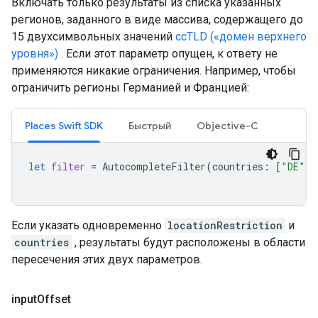
Включать только результаты из списка указанных
регионов, заданного в виде массива, содержащего до
15 двухсимвольных значений
ccTLD («домен верхнего
уровня»)
. Если этот параметр опущен, к ответу не
применяются никакие ограничения. Например, чтобы
ограничить регионы Германией и Францией:
Places Swift SDK
Быстрый
Objective-C
let
filter
=
AutocompleteFilter
(
countries
:
[
"DE"
,
Если указать одновременно
locationRestriction
и
countries
, результаты будут расположены в области
пересечения этих двух параметров.
input
Offset