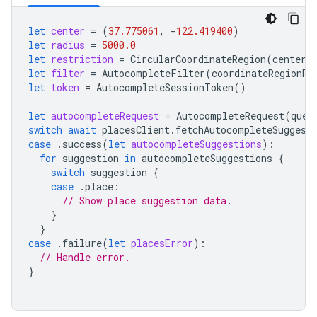
let
center
=
(
37.775061
,
-
122.419400
)
let
radius
=
5000.0
let
restriction
=
CircularCoordinateRegion
(
center
:
let
filter
=
AutocompleteFilter
(
coordinateRegionRe
let
token
=
AutocompleteSessionToken
()
let
autocompleteRequest
=
AutocompleteRequest
(
quer
switch
await
placesClient
.
fetchAutocompleteSuggest
case
.
success
(
let
autocompleteSuggestions
):
for
suggestion
in
autocompleteSuggestions
{
switch
suggestion
{
case
.
place
:
// Show place suggestion data.
}
}
case
.
failure
(
let
placesError
):
// Handle error.
}