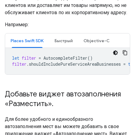
клиентов или доставляет им товары напрямую, но не
обслуживает клиентов по их корпоративному адресу.
Например:
Places Swift SDK
Быстрый
Objective-C
let
filter
=
AutocompleteFilter
()
filter
.
shouldIncludePureServiceAreaBusinesses
=
tr
Добавьте виджет автозаполнения
«Разместить»
.
Для более удобного и единообразного
автозаполнения мест вы можете добавить в свое
приложение виджет «Автозаполнение мест». Виджет