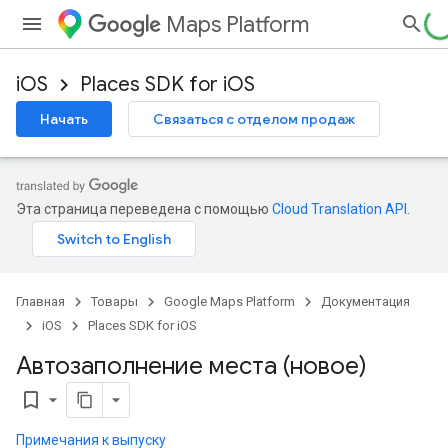
Maps Platform
iOS
Places SDK for iOS
Начать
Связаться с отделом продаж
Эта страница переведена с помощью
Cloud Translation API
.
Главная
Товары
Google Maps Platform
Документация
iOS
Places SDK for iOS
Автозаполнение места (новое)
bookmark_border
Примечания к выпуску