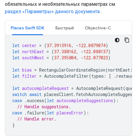
обязательных и необязательных параметрах см.
раздел «Параметры» данного документа
.
Places Swift SDK
Быстрый
Objective-C
let
center
=
(
37.3913916
,
-
122.0879074
)
let
northEast
=
(
37.388162
,
-
122.088137
)
let
southWest
=
(
37.395804
,
-
122.077023
)
let
bias
=
RectangularCoordinateRegion
(
northEast
:
let
filter
=
AutocompleteFilter
(
types
:
[
.
restaura
let
autocompleteRequest
=
AutocompleteRequest
(
quer
switch
await
placesClient
.
fetchAutocompleteSuggest
case
.
success
(
let
autocompleteSuggestions
):
// Handle suggestions.
case
.
failure
(
let
placesError
):
// Handle error.
}