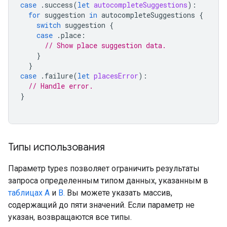
case
.
success
(
let
autocompleteSuggestions
):
for
suggestion
in
autocompleteSuggestions
{
switch
suggestion
{
case
.
place
:
// Show place suggestion data.
}
}
case
.
failure
(
let
placesError
):
// Handle error.
}
Типы использования
Параметр types позволяет ограничить результаты
запроса определенным типом данных, указанным в
таблицах A
и
B.
Вы можете указать массив,
содержащий до пяти значений. Если параметр не
указан, возвращаются все типы.