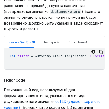
расстояние по прямой до пункта назначения
(возвращается значение
distanceMeters
). Если это
значение опущено, расстояние по прямой не будет
возвращено. Должно быть указано в виде координат
широты и долготы:
Places Swift SDK
Быстрый
Objective-C
let
filter
=
AutocompleteFilter
(
origin
:
CLLocation
region
Code
Региональный код, используемый для
форматирования ответа, указывается в виде
двухсимвольного значения
ccTLD («домен верхнего
уровня»)
. Большинство кодов ccTLD идентичны