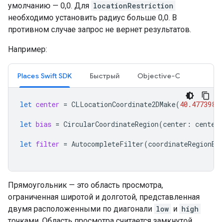
умолчанию — 0,0. Для
locationRestriction
необходимо установить радиус больше 0,0. В
противном случае запрос не вернет результатов.
Например:
Places Swift SDK
Быстрый
Objective-C
let
center
=
CLLocationCoordinate2DMake
(
40.477398
,
let
bias
=
CircularCoordinateRegion
(
center
:
center
let
filter
=
AutocompleteFilter
(
coordinateRegionBi
Прямоугольник — это область просмотра,
ограниченная широтой и долготой, представленная
двумя расположенными по диагонали
low
и
high
точками. Область просмотра считается замкнутой