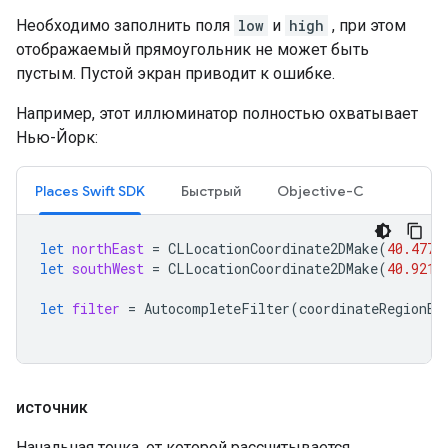
Необходимо заполнить поля
low
и
high
, при этом
отображаемый прямоугольник не может быть
пустым. Пустой экран приводит к ошибке.
Например, этот иллюминатор полностью охватывает
Нью-Йорк:
Places Swift SDK
Быстрый
Objective-C
let
northEast
=
CLLocationCoordinate2DMake
(
40.4773
let
southWest
=
CLLocationCoordinate2DMake
(
40.9216
let
filter
=
AutocompleteFilter
(
coordinateRegionBi
источник
Начальная точка, от которой рассчитывается