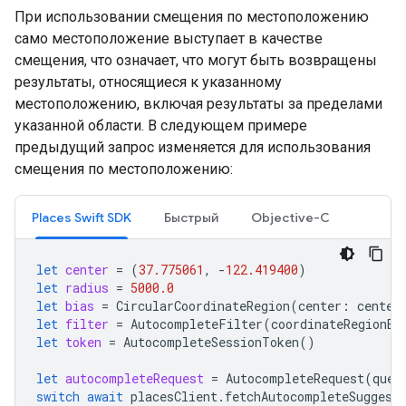
При использовании смещения по местоположению
само местоположение выступает в качестве
смещения, что означает, что могут быть возвращены
результаты, относящиеся к указанному
местоположению, включая результаты за пределами
указанной области. В следующем примере
предыдущий запрос изменяется для использования
смещения по местоположению:
Places Swift SDK
Быстрый
Objective-C
let
center
=
(
37.775061
,
-
122.419400
)
let
radius
=
5000.0
let
bias
=
CircularCoordinateRegion
(
center
:
center
let
filter
=
AutocompleteFilter
(
coordinateRegionBi
let
token
=
AutocompleteSessionToken
()
let
autocompleteRequest
=
AutocompleteRequest
(
quer
switch
await
placesClient
.
fetchAutocompleteSuggest