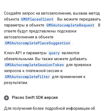
Создайте запрос на автозаполнение, вызвав метод
объекта
GMSPlacesClient
. Вы можете передавать
параметры в объекте
GMSAutocompleteRequest
. В
ответе будут представлены подсказки
автозаполнения в объекте
GMSAutocompletePlaceSuggestion
.
Ключ API и параметры
query
являются
обязательными. Вы также можете добавить
GMSAutocompleteSessionToken
для привязки
запросов к платежной сессии и
GMSAutocompleteFilter
для применения к
результатам.
Places Swift SDK версия
Для получения более подробной информации об