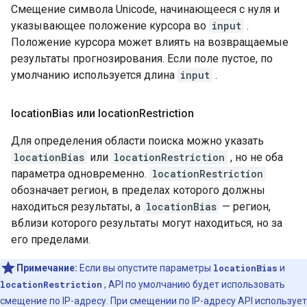
Смещение символа Unicode, начинающееся с нуля и
указывающее положение курсора во
input
.
Положение курсора может влиять на возвращаемые
результаты прогнозирования. Если поле пустое, по
умолчанию используется длина
input
.
location
Bias или location
Restriction
Для определения области поиска можно указать
locationBias
или
locationRestriction
, но не оба
параметра одновременно.
locationRestriction
обозначает регион, в пределах которого должны
находиться результаты, а
locationBias
— регион,
вблизи которого результаты могут находиться, но за
его пределами.
Примечание:
Если вы опустите параметры
locationBias
и
locationRestriction
, API по умолчанию будет использовать
смещение по IP-адресу. При смещении по IP-адресу API использует