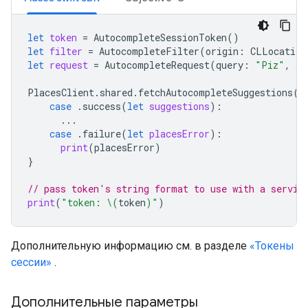
let
token
=
AutocompleteSessionToken
()
let
filter
=
AutocompleteFilter
(
origin
:
CLLocation
let
request
=
AutocompleteRequest
(
query
:
"Piz"
,
se
PlacesClient
.
shared
.
fetchAutocompleteSuggestions
(
r
case
.
success
(
let
suggestions
):
...
case
.
failure
(
let
placesError
):
print
(
placesError
)
}
// pass token's string format to use with a servic
print
(
"token: 
\(
token
)
"
)
Дополнительную информацию см. в разделе
«Токены
сессии»
.
Дополнительные параметры