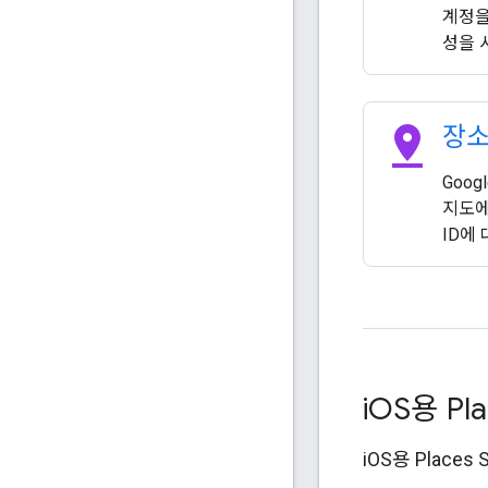
계정을
성을 
pin_drop
장소
Goog
지도에
ID에
i
OS용 Pl
iOS용 Place