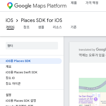
제품
가격 책정
Maps Platform
iOS
Places SDK for iOS
가이드
참조
샘플
리소스
기존
역에는 오류가 있을 
i
OS용 Places SDK
개요
i
OS용 Places Swift SDK
장소 ID
장소 아이콘
설정
i
OS용 Places SDK 설정