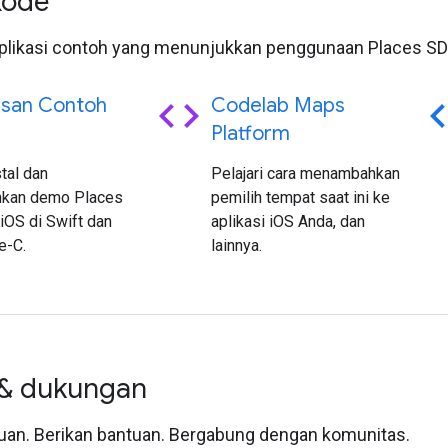
Kode
plikasi contoh yang menunjukkan penggunaan Places SDK
code
c
asan Contoh
Codelab Maps
Platform
tal dan
Pelajari cara menambahkan
nkan demo Places
pemilih tempat saat ini ke
iOS di Swift dan
aplikasi iOS Anda, dan
e-C.
lainnya.
 & dukungan
uan. Berikan bantuan. Bergabung dengan komunitas.