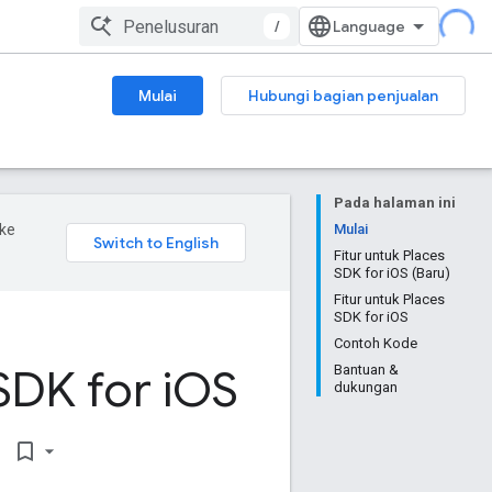
/
Mulai
Hubungi bagian penjualan
Pada halaman ini
ke
Mulai
Fitur untuk Places
SDK for iOS (Baru)
Fitur untuk Places
SDK for iOS
Contoh Kode
SDK for i
OS
Bantuan &
dukungan
bookmark_border