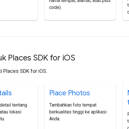
nama tempat, alamat, atau plus
code).
uk Places SDK for i
OS
nti Places SDK for iOS.
ails
Place Photos
etail tentang
Tambahkan foto tempat
atau lokasi
berkualitas tinggi ke aplikasi
tu.
Anda.