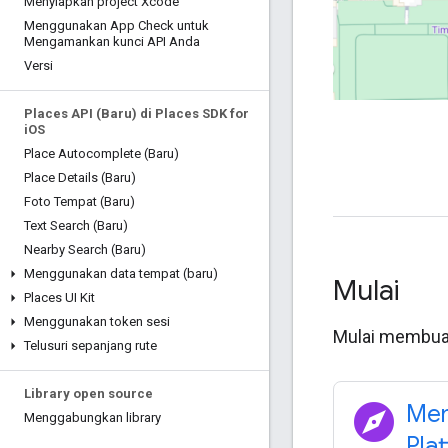
Menyiapkan project Xcode
Menggunakan App Check untuk
Mengamankan kunci API Anda
Versi
Places API (Baru) di Places SDK for
i
OS
Place Autocomplete (Baru)
Place Details (Baru)
Foto Tempat (Baru)
Text Search (Baru)
Nearby Search (Baru)
Menggunakan data tempat (baru)
Mulai
Places UI Kit
Menggunakan token sesi
Mulai membuat
Telusuri sepanjang rute
Library open source
explore
Mem
Menggabungkan library
Pla