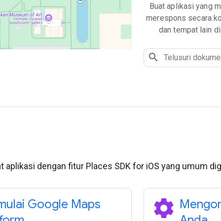
Buat aplikasi yang 
merespons secara kon
dan tempat lain d
 aplikasi dengan fitur Places SDK for iOS yang umum di
settings
ulai Google Maps
Mengonf
tform
Anda