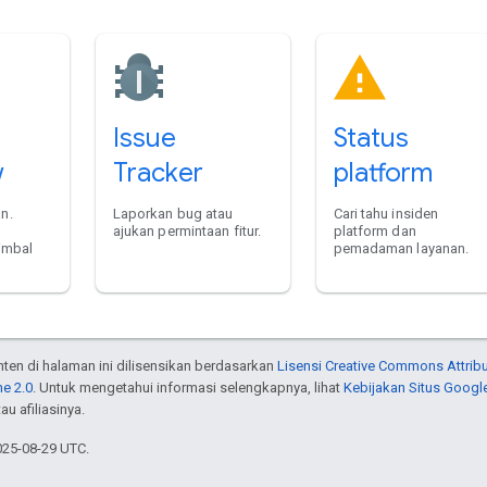
Issue
Status
w
Tracker
platform
n.
Laporkan bug atau
Cari tahu insiden
ajukan permintaan fitur.
platform dan
timbal
pemadaman layanan.
onten di halaman ini dilisensikan berdasarkan
Lisensi Creative Commons Attribu
e 2.0
. Untuk mengetahui informasi selengkapnya, lihat
Kebijakan Situs Googl
au afiliasinya.
025-08-29 UTC.