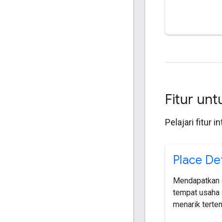
Fitur unt
Pelajari fitur i
Place Det
Mendapatkan d
tempat usaha 
menarik terten