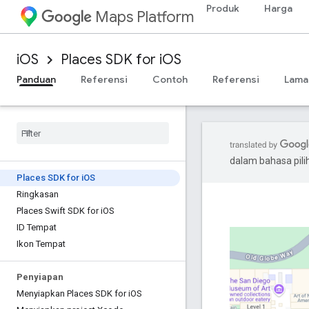
Produk
Harga
Maps Platform
iOS
Places SDK for iOS
Panduan
Referensi
Contoh
Referensi
Lama
dalam bahasa pil
Places SDK for i
OS
Ringkasan
Places Swift SDK for i
OS
ID Tempat
Ikon Tempat
Penyiapan
Menyiapkan Places SDK for i
OS