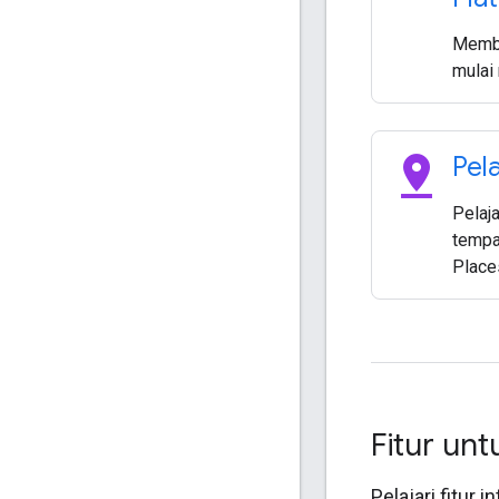
Membu
mulai
pin_drop
Pel
Pelaja
tempa
Place
Fitur unt
Pelajari fitur 