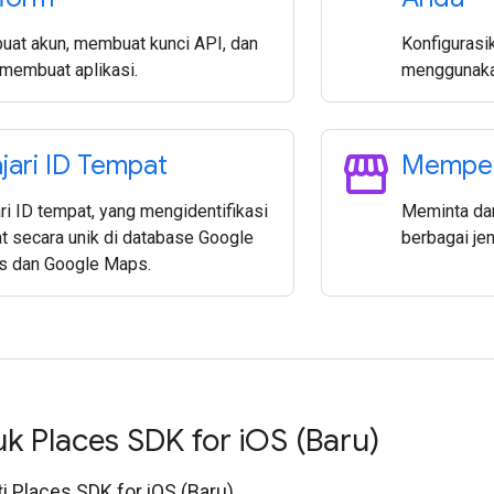
at akun, membuat kunci API, dan
Konfigurasi
 membuat aplikasi.
menggunaka
storefront
ajari ID Tempat
Mempela
ri ID tempat, yang mengidentifikasi
Meminta dan
t secara unik di database Google
berbagai jen
s dan Google Maps.
uk Places SDK for i
OS (Baru)
inti Places SDK for iOS (Baru).