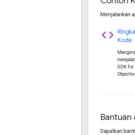
Contoh 
Menjalankan a
code
Ringk
Kode
Mengins
menjala
SDK for 
Objectiv
Bantuan
Dapatkan bant