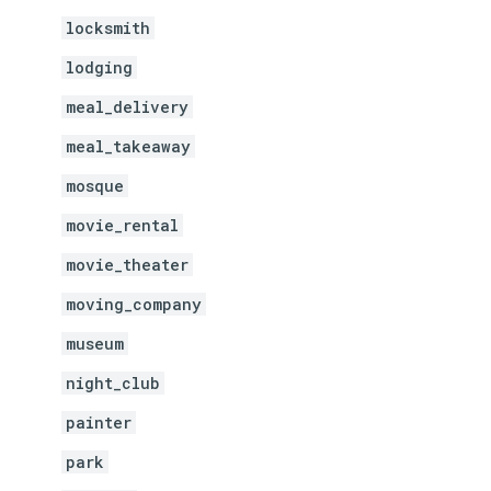
locksmith
lodging
meal_delivery
meal_takeaway
mosque
movie_rental
movie_theater
moving_company
museum
night_club
painter
park