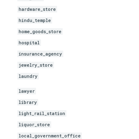
hardware_store
hindu_temple
home_goods_store
hospital
insurance_agency
jewelry_store
laundry
lawyer
library
light_rail_station
liquor_store
local_government_office