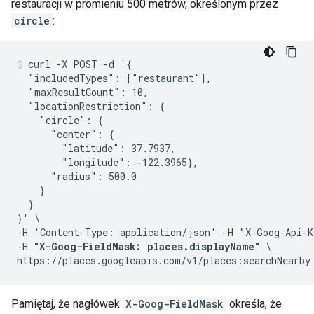
restauracji w promieniu 500 metrów, określonym przez
circle
:
curl -X POST -d '{

  "includedTypes": ["restaurant"],

  "maxResultCount": 10,

  "locationRestriction": {

    "circle": {

      "center": {

        "latitude": 37.7937,

        "longitude": -122.3965},

      "radius": 500.0

    }

  }

}' \

-H 'Content-Type: application/json' -H "X-Goog-Api-K
-H 
"X-Goog-FieldMask: places.displayName"
 \

Pamiętaj, że nagłówek
X-Goog-FieldMask
określa, że