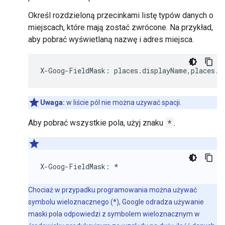
Określ rozdzieloną przecinkami listę typów danych o
miejscach, które mają zostać zwrócone. Na przykład,
aby pobrać wyświetlaną nazwę i adres miejsca.
X
-
Goog
-
FieldMask
:
places
.
displayName
,
places
.
f
Uwaga:
w liście pól nie można używać spacji.
Aby pobrać wszystkie pola, użyj znaku
*
.
X
-
Goog
-
FieldMask
:
*
Chociaż w przypadku programowania można używać
symbolu wieloznacznego (*), Google odradza używanie
maski pola odpowiedzi z symbolem wieloznacznym w