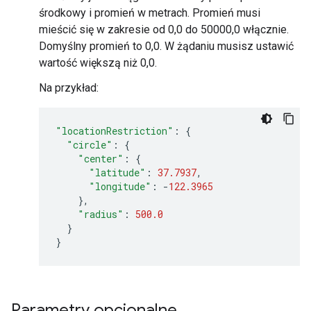
środkowy i promień w metrach. Promień musi
mieścić się w zakresie od 0,0 do 50000,0 włącznie.
Domyślny promień to 0,0. W żądaniu musisz ustawić
wartość większą niż 0,0.
Na przykład:
"locationRestriction"
:
{
"circle"
:
{
"center"
:
{
"latitude"
:
37.7937
,
"longitude"
:
-
122.3965
},
"radius"
:
500.0
}
}
Parametry opcjonalne