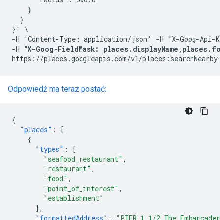
    }

  }

}' \

-H 'Content-Type: application/json' -H "X-Goog-Api-K
-H 
"X-Goog-FieldMask: places.displayName,places.fo
Odpowiedź ma teraz postać:
{
"places"
:
[
{
"types"
:
[
"seafood_restaurant"
,
"restaurant"
,
"food"
,
"point_of_interest"
,
"establishment"
],
"formattedAddress"
:
"PIER 1 1/2 The Embarcader