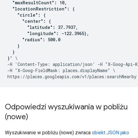
  "maxResultCount": 10,

  "locationRestriction": {

    "circle": {

      "center": {

        "latitude": 37.7937,

        "longitude": -122.3965},

      "radius": 500.0

    }

  }

}'
 \

-H 'Content-Type: application/json' -H "X-Goog-Api-K
-H "X-Goog-FieldMask: places.displayName" \

Odpowiedzi wyszukiwania w pobliżu
(nowe)
Wyszukiwanie w pobliżu (nowe) zwraca
obiekt JSON jako