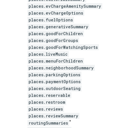
places.evChargeAmenitySummary
places.evChargeOptions
places.fuelOptions
places.generativeSummary
places.goodForChildren
places.goodForGroups
places.goodForWatchingSports
places.liveMusic
places.menuForChildren
places.neighborhoodSummary
places.parkingOptions
places.paymentOptions
places.outdoorSeating
places.reservable
places.restroom
places.reviews
places.reviewSummary
*
routingSummaries