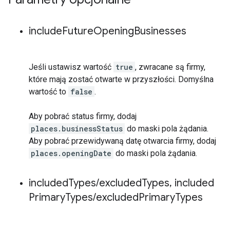
include
Future
Opening
Businesses
Jeśli ustawisz wartość
true
, zwracane są firmy,
które mają zostać otwarte w przyszłości. Domyślna
wartość to
false
.
Aby pobrać status firmy, dodaj
places.businessStatus
do maski pola żądania.
Aby pobrać przewidywaną datę otwarcia firmy, dodaj
places.openingDate
do maski pola żądania.
included
Types
/
excluded
Types
,
included
Primary
Types
/
excluded
Primary
Types