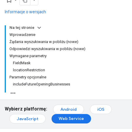
bookmark_border
Informacje o wersjach
Na tej stronie
Wprowadzenie
Żądania wyszukiwania w pobliżu (nowe)
Odpowiedzi wyszukiwania w pobliżu (nowe)
Wymagane parametry
FieldMask
locationRestriction
Parametry opcjonalne
includeFutureOpeningBusinesses
Wybierz platformę:
Android
iOS
Web Service
JavaScript