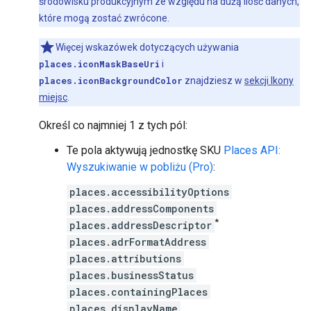
środowisku produkcyjnym ze względu na dużą ilość danych,
które mogą zostać zwrócone.
Więcej wskazówek dotyczących używania
places.iconMaskBaseUri
i
places.iconBackgroundColor
znajdziesz w
sekcji Ikony
miejsc
.
Określ co najmniej 1 z tych pól:
Te pola aktywują jednostkę SKU
Places API:
Wyszukiwanie w pobliżu (Pro)
:
places.accessibilityOptions
places.addressComponents
*
places.addressDescriptor
places.adrFormatAddress
places.attributions
places.businessStatus
places.containingPlaces
places.displayName