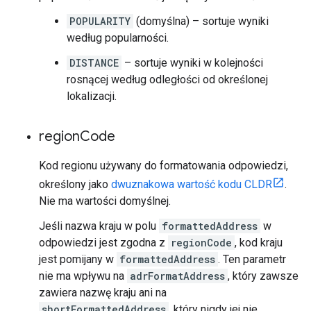
POPULARITY
(domyślna) – sortuje wyniki
według popularności.
DISTANCE
– sortuje wyniki w kolejności
rosnącej według odległości od określonej
lokalizacji.
region
Code
Kod regionu używany do formatowania odpowiedzi,
określony jako
dwuznakowa wartość kodu CLDR
.
Nie ma wartości domyślnej.
Jeśli nazwa kraju w polu
formattedAddress
w
odpowiedzi jest zgodna z
regionCode
, kod kraju
jest pomijany w
formattedAddress
. Ten parametr
nie ma wpływu na
adrFormatAddress
, który zawsze
zawiera nazwę kraju ani na
shortFormattedAddress
, który nigdy jej nie