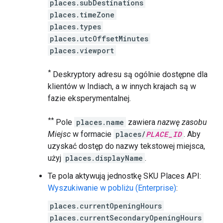
places.subDestinations
places.timeZone
places.types
places.utcOffsetMinutes
places.viewport
*
Deskryptory adresu są ogólnie dostępne dla
klientów w Indiach, a w innych krajach są w
fazie eksperymentalnej.
**
Pole
places.name
zawiera
nazwę zasobu
Miejsc
w formacie
places/
PLACE_ID
. Aby
uzyskać dostęp do nazwy tekstowej miejsca,
użyj
places.displayName
.
Te pola aktywują jednostkę SKU Places API:
Wyszukiwanie w pobliżu (Enterprise)
:
places.currentOpeningHours
places.currentSecondaryOpeningHours