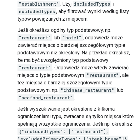
"establishment"
. Użyj
includedTypes
i
excludedTypes
, aby filtrować wyniki według listy
typów powiązanych z miejscem.
Jeśli określisz ogólny typ podstawowy, np.
"restaurant"
lub
"hotel"
, odpowiedź może
zawierać miejsca o bardziej szczegółowym typie
podstawowym niż określony. Na przykład określisz,
że ma być uwzględniony typ podstawowy
"restaurant"
. Odpowiedź może wtedy zawierać
miejsca o typie podstawowym
"restaurant"
, ale
też miejsca o bardziej szczegółowym typie
podstawowym, np.
"chinese_restaurant"
lub
"seafood_restaurant"
.
Jeśli wyszukiwanie jest określone z kilkoma
ograniczeniami typu, zwracane są tylko miejsca które
spełniają wszystkie ograniczenia. Jeśli np. określisz
{"includedTypes": ["restaurant"],
"excludedPrimaryTypes": ["steak_house"]}
,