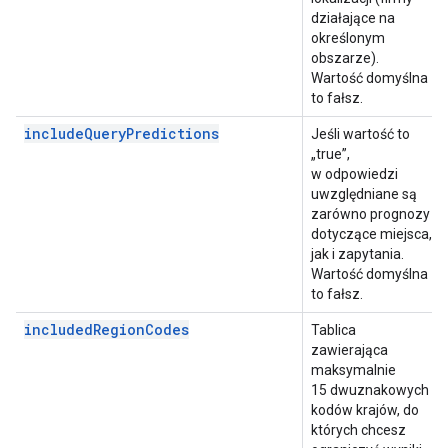
działające na
określonym
obszarze).
Wartość domyślna
to fałsz.
includeQueryPredictions
Jeśli wartość to
„true”,
w odpowiedzi
uwzględniane są
zarówno prognozy
dotyczące miejsca,
jak i zapytania.
Wartość domyślna
to fałsz.
includedRegionCodes
Tablica
zawierająca
maksymalnie
15 dwuznakowych
kodów krajów, do
których chcesz