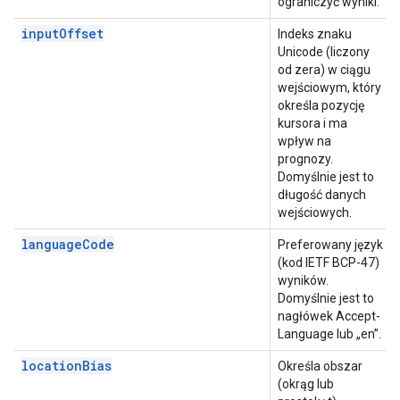
ograniczyć wyniki.
inputOffset
Indeks znaku
Unicode (liczony
od zera) w ciągu
wejściowym, który
określa pozycję
kursora i ma
wpływ na
prognozy.
Domyślnie jest to
długość danych
wejściowych.
languageCode
Preferowany język
(kod IETF BCP-47)
wyników.
Domyślnie jest to
nagłówek Accept-
Language lub „en”.
locationBias
Określa obszar
(okrąg lub