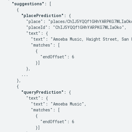
"suggestions"
: [

    {

"placePrediction"
: {

        "place": "places/ChIJ5YQQf1GHhYARPKG7WLIaOko
        "placeId": "ChIJ5YQQf1GHhYARPKG7WLIaOko",

        "text": {

          "text": "Amoeba Music, Haight Street, San F
          "matches": [

            {

              "endOffset": 6

            }]

        },

      ...

    },

    {

"queryPrediction"
: {

        "text": {

          "text": "Amoeba Music",

          "matches": [

            {

              "endOffset": 6

            }]
