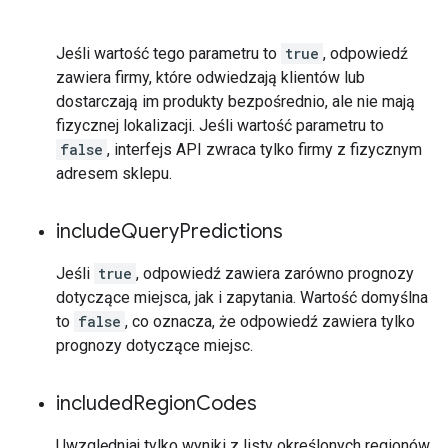
Jeśli wartość tego parametru to
true
, odpowiedź
zawiera firmy, które odwiedzają klientów lub
dostarczają im produkty bezpośrednio, ale nie mają
fizycznej lokalizacji. Jeśli wartość parametru to
false
, interfejs API zwraca tylko firmy z fizycznym
adresem sklepu.
include
Query
Predictions
Jeśli
true
, odpowiedź zawiera zarówno prognozy
dotyczące miejsca, jak i zapytania. Wartość domyślna
to
false
, co oznacza, że odpowiedź zawiera tylko
prognozy dotyczące miejsc.
included
Region
Codes
Uwzględniaj tylko wyniki z listy określonych regionów,