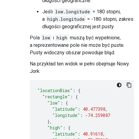
długości geograficzne.
Jeśli
low.longitude
= 180 stopni,
a
high.longitude
= -180 stopni, zakres
długości geograficznej jest pusty.
Pola
low
i
high
muszą być wypełnione,
a reprezentowane pole nie może być puste.
Pusty widoczny obszar powoduje błąd.
Na przykład ten widok w pełni obejmuje Nowy
Jork:
"locationBias"
:
{
"rectangle"
:
{
"low"
:
{
"latitude"
:
40.477398
,
"longitude"
:
-
74.259087
},
"high"
:
{
"latitude"
:
40.91618
,