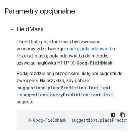
Parametry opcjonalne
Field
Mask
Określ listę pól, które mają być zwracane
w odpowiedzi, tworząc
maskę pola odpowiedzi
.
Przekaż maskę pola odpowiedzi do metody,
używając nagłówka HTTP
X-Goog-FieldMask
.
Podaj rozdzieloną przecinkami listę pól sugestii do
zwrócenia. Na przykład, aby pobrać
suggestions.placePrediction.text.text
i
suggestions.queryPrediction.text.text
sugestii.
X
-
Goog
-
FieldMask
:
suggestions
.
placePredicti