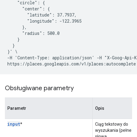
    "circle": {

      "center": {

        "latitude": 37.7937,

        "longitude": -122.3965

      },

      "radius": 500.0

    }

  }

}' \

-H 'Content-Type: application/json' -H "X-Goog-Api-K
Obsługiwane parametry
Parametr
Opis
input
*
Ciąg tekstowy do
wyszukania (pełne
słowa,