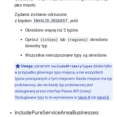
jako miasto.
Żądanie zostanie odrzucone
z błędem
INVALID_REQUEST
, jeśli:
Określono więcej niż 5 typów.
Oprócz
(cities)
lub
(regions)
określono
dowolny typ.
Wszystkie nierozpoznane typy są określone.
Uwaga:
parametr
includedPrimaryTypes
działa tylko
w przypadku głównego typu miejsca, a nie wszystkich
typów powiązanych z tym miejscem. Każde miejsce ma typ
podstawowy, ale nie każdy typ podstawowy jest
obsługiwany przez interfejs Places API (nowy).
Obsługiwane typy to te wymienione w
tabeli A
lub
tabeli B
.
include
Pure
Service
Area
Businesses