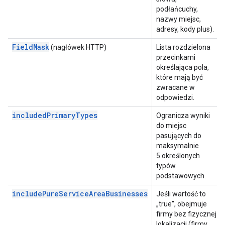
podłańcuchy,
nazwy miejsc,
adresy, kody plus).
FieldMask
(nagłówek HTTP)
Lista rozdzielona
przecinkami
określająca pola,
które mają być
zwracane w
odpowiedzi.
includedPrimaryTypes
Ogranicza wyniki
do miejsc
pasujących do
maksymalnie
5 określonych
typów
podstawowych.
includePureServiceAreaBusinesses
Jeśli wartość to
„true”, obejmuje
firmy bez fizycznej
lokalizacji (firmy