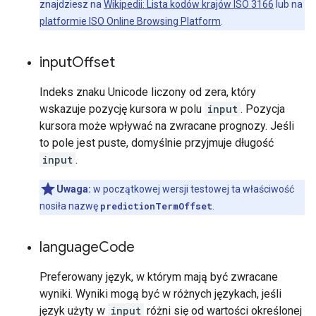
znajdziesz na
Wikipedii: Lista kodów krajów ISO 3166
lub na
platformie ISO Online Browsing Platform
.
input
Offset
Indeks znaku Unicode liczony od zera, który
wskazuje pozycję kursora w polu
input
. Pozycja
kursora może wpływać na zwracane prognozy. Jeśli
to pole jest puste, domyślnie przyjmuje długość
input
.
Uwaga:
w początkowej wersji testowej ta właściwość
nosiła nazwę
predictionTermOffset
.
language
Code
Preferowany język, w którym mają być zwracane
wyniki. Wyniki mogą być w różnych językach, jeśli
język użyty w
input
różni się od wartości określonej