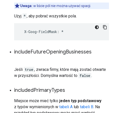
Uwaga:
w liście pól nie można używać spacji.
Użyj
*
, aby pobrać wszystkie pola.
X
-
Goog
-
FieldMask
:
*
include
Future
Opening
Businesses
Jeśli
true
, zwraca firmy, które mają zostać otwarte
w przyszłości. Domyślna wartość to
false
.
included
Primary
Types
Miejsce może mieć tylko
jeden typ podstawowy
z typów wymienionych w
tabeli A
lub
tabeli B
. Na
przykład typ podstawowy może mieć wartość