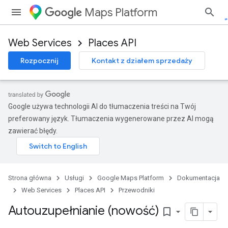
Maps Platform
Web Services
Places API
Rozpocznij
Kontakt z działem sprzedaży
Google używa technologii AI do tłumaczenia treści na Twój
preferowany język. Tłumaczenia wygenerowane przez AI mogą
zawierać błędy.
Strona główna
Usługi
Google Maps Platform
Dokumentacja
Web Services
Places API
Przewodniki
Autouzupełnianie (nowość)
bookmark_border