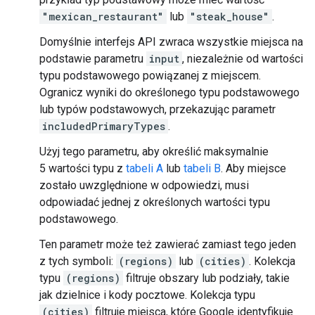
"mexican_restaurant"
lub
"steak_house"
.
Domyślnie interfejs API zwraca wszystkie miejsca na
podstawie parametru
input
, niezależnie od wartości
typu podstawowego powiązanej z miejscem.
Ogranicz wyniki do określonego typu podstawowego
lub typów podstawowych, przekazując parametr
includedPrimaryTypes
.
Użyj tego parametru, aby określić maksymalnie
5 wartości typu z
tabeli A
lub
tabeli B
. Aby miejsce
zostało uwzględnione w odpowiedzi, musi
odpowiadać jednej z określonych wartości typu
podstawowego.
Ten parametr może też zawierać zamiast tego jeden
z tych symboli:
(regions)
lub
(cities)
. Kolekcja
typu
(regions)
filtruje obszary lub podziały, takie
jak dzielnice i kody pocztowe. Kolekcja typu
(cities)
filtruje miejsca, które Google identyfikuje