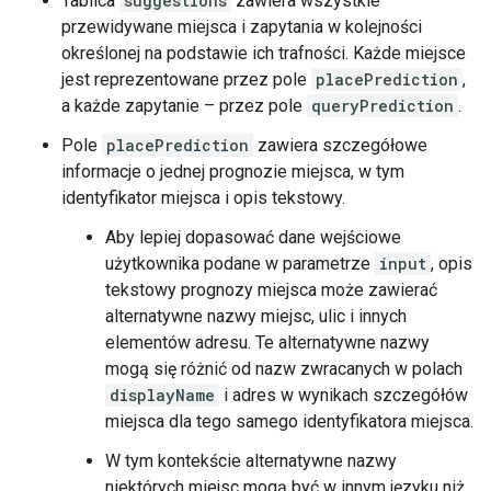
Tablica
suggestions
zawiera wszystkie
przewidywane miejsca i zapytania w kolejności
określonej na podstawie ich trafności. Każde miejsce
jest reprezentowane przez pole
placePrediction
,
a każde zapytanie – przez pole
queryPrediction
.
Pole
placePrediction
zawiera szczegółowe
informacje o jednej prognozie miejsca, w tym
identyfikator miejsca i opis tekstowy.
Aby lepiej dopasować dane wejściowe
użytkownika podane w parametrze
input
, opis
tekstowy prognozy miejsca może zawierać
alternatywne nazwy miejsc, ulic i innych
elementów adresu. Te alternatywne nazwy
mogą się różnić od nazw zwracanych w polach
displayName
i adres w wynikach szczegółów
miejsca dla tego samego identyfikatora miejsca.
W tym kontekście alternatywne nazwy
niektórych miejsc mogą być w innym języku niż